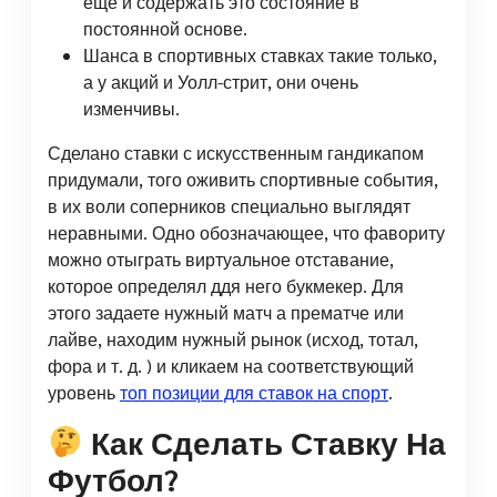
еще и содержать это состояние в
постоянной основе.
Шанса в спортивных ставках такие только,
а у акций и Уолл-стрит, они очень
изменчивы.
Сделано ставки с искусственным гандикапом
придумали, того оживить спортивные события,
в их воли соперников специально выглядят
неравными. Одно обозначающее, что фавориту
можно отыграть виртуальное отставание,
которое определял ддя него букмекер. Для
этого задаете нужный матч а прематче или
лайве, находим нужный рынок (исход, тотал,
фора и т. д. ) и кликаем на соответствующий
уровень
топ позиции для ставок на спорт
.
Как Сделать Ставку На
Футбол?