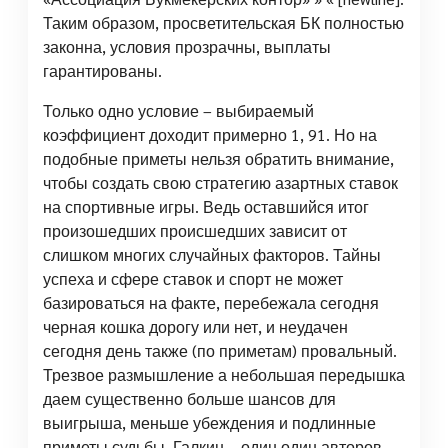
Таким образом, просветительская БК полностью
законна, условия прозрачны, выплаты
гарантированы.
Только одно условие – выбираемый
коэффициент доходит примерно 1, 91. Но на
подобные приметы нельзя обратить внимание,
чтобы создать свою стратегию азартных ставок
на спортивные игры. Ведь оставшийся итог
произошедших происшедших зависит от
слишком многих случайных факторов. Тайны
успеха и сфере ставок и спорт не может
базироваться на факте, перебежала сегодня
черная кошка дорогу или нет, и неудачен
сегодня день также (по приметам) провальный.
Трезвое размышление а небольшая передышка
даем существенно больше шансов для
выигрыша, меньше убеждения и подлинные
приметы судьбы. Галкин – один один авторов,