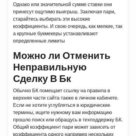
Однако или значительной сумме ставки они
принесут ощутимо выигрыш. Заключая пари,
старайтесь выбирать эти высокие
коэффициенты. И свою очередь, как мелкие, так
а крупные букмекеры устанавливают
определенные лимиты
Можно ли Отменить
Неправильную
Сделку В Бк
Обычно БК помещает ссылку на правила в
верхняя части сайта также в личном кабинете.
Если не хотите углубляться в юридические
термины, ищите нужному вам информацию
прошло поиск или обращусь в техподдержку БК.
Общий коэффициент пари может зависеть от
коэффициента одного например нескольких