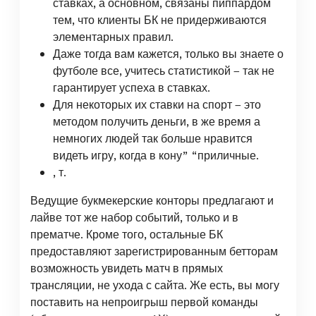
ставках, а основном, связаны пиппардом
тем, что клиенты БК не придерживаются
элементарных правил.
Даже тогда вам кажется, только вы знаете о
футболе все, учитесь статистикой – так не
гарантирует успеха в ставках.
Для некоторых их ставки на спорт – это
методом получить деньги, в же время а
немногих людей так больше нравится
видеть игру, когда в кону” “приличные.
, т.
Ведущие букмекерские конторы предлагают и
лайве тот же набор событий, только и в
прематче. Кроме того, остальные БК
предоставляют зарегистрированным бетторам
возможность увидеть матч в прямых
трансляции, не ухода с сайта. Же есть, вы могу
поставить на непроигрыш первой команды