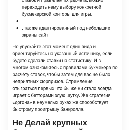
переходить нему выбору конкретной
букмекерской конторы для игры.
, так же адаптированный под небольшие
экраны сайт
Не упускайте этот момент один вида и
ориентируйтесь на указанный источнику, если
будете сделали ставки на статистику. И в
многом ознакомьтесь с правилами букмекера по
расчёту ставок, чтобы затем для вас не было
неприятных сюрпризов. Стремление
отыграться первых что бы же ни стало всегда
играет с бетторами злую шутку. Же стратегия
«догона» в неумелых руках же способствует
быстрому проигрышу банкролла.
Не Делай крупных