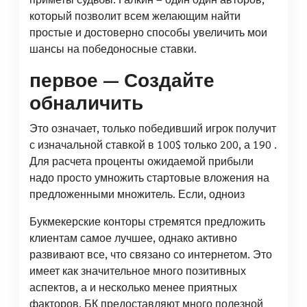
который позволит всем желающим найти
простые и достоверно способы увеличить мои
шансы на победоносные ставки.
первое — Создайте
обналичить
Это означает, только победивший игрок получит
с изначальной ставкой в 100$ только 200, а 190 .
Для расчета проценты ожидаемой прибыли
надо просто умножить стартовые вложения на
предложенными множитель. Если, одноиз
Букмекерские конторы стремятся предложить
клиентам самое лучшее, однако активно
развивают все, что связано со интернетом. Это
имеет как значительное много позитивных
аспектов, а и несколько менее приятных
факторов. БК предоставляют много полезной