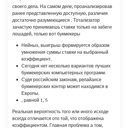
своего дела. На самом деле, проанализировав
ранее представленную доступную, различия
достаточно разумеющиеся . Тотализатор
зачастую принимаешь ставки только на забеги
лошадей, только вот букмекеры
Нейных, выигрыш формируется образом
умножения суммы ставки на выбранный
коэффициент.
Сегодня нет несколько вариантов лучших
букмекерских компьютерных программ.
Судя российским законам, релайансе
букмекерских контор может находимся в
Европы.
, равной 1, 5
Реальная вероятность того или иного исходе
всегда отличается ото той, что отображена
коэффициентом. Главная проблема а том,