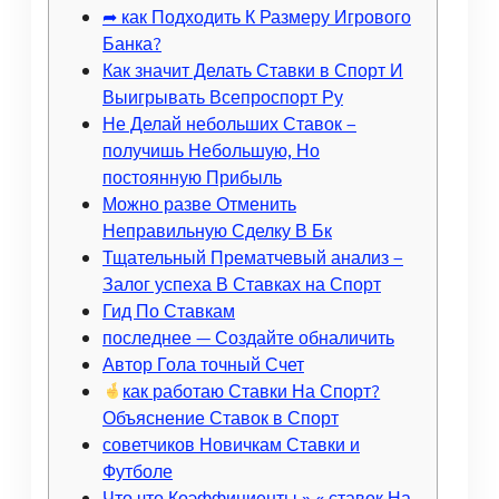
➦ как Подходить К Размеру Игрового
Банка?
Как значит Делать Ставки в Спорт И
Выигрывать Всепроспорт Ру
Не Делай небольших Ставок –
получишь Небольшую, Но
постоянную Прибыль
Можно разве Отменить
Неправильную Сделку В Бк
Тщательный Прематчевый анализ –
Залог успеха В Ставках на Спорт
Гид По Ставкам
последнее — Создайте обналичить
Автор Гола точный Счет
как работаю Ставки На Спорт?
Объяснение Ставок в Спорт
советчиков Новичкам Ставки и
Футболе
Что что Коэффициенты » « ставок На