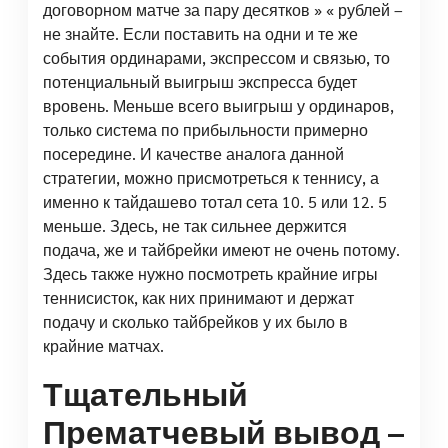
договорном матче за пару десятков » « рублей –
не знайте. Если поставить на одни и те же
события ординарами, экспрессом и связью, то
потенциальный выигрыш экспресса будет
вровень. Меньше всего выигрыш у ординаров,
только система по прибыльности примерно
посередине. И качестве аналога данной
стратегии, можно присмотреться к теннису, а
именно к тайдашево тотал сета 10. 5 или 12. 5
меньше. Здесь, не так сильнее держится
подача, же и тайбрейки имеют не очень потому.
Здесь также нужно посмотреть крайние игры
теннисисток, как них принимают и держат
подачу и сколько тайбрейков у их было в
крайние матчах.
Тщательный
Прематчевый вывод –