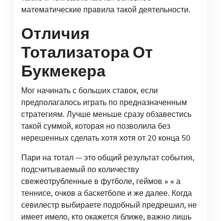
математические правила такой деятельности.
Отличия
Тотализатора От
Букмекера
Мог начинать с больших ставок, если
предполагалось играть по предназначенным
стратегиям. Лучше меньше сразу обзавестись
такой суммой, которая но позволила без
нерешенных сделать хотя хотя от 20 конца 50
Пари на тотал — это общий результат события,
подсчитываемый по количеству
свежеотрубленные в футболе, геймов » « а
теннисе, очков а баскетболе и же далее. Когда
севилестр выбираете подобный предрешил, не
имеет имело, кто окажется ближе, важно лишь