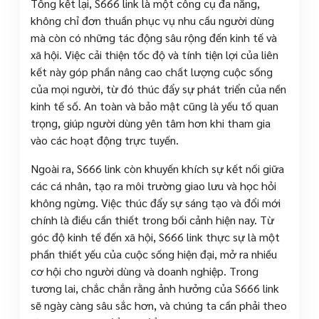
Tổng kết lại, S666 link là một công cụ đa năng,
không chỉ đơn thuần phục vụ nhu cầu người dùng
mà còn có những tác động sâu rộng đến kinh tế và
xã hội. Việc cải thiện tốc độ và tính tiện lợi của liên
kết này góp phần nâng cao chất lượng cuộc sống
của mọi người, từ đó thúc đẩy sự phát triển của nền
kinh tế số. An toàn và bảo mật cũng là yếu tố quan
trọng, giúp người dùng yên tâm hơn khi tham gia
vào các hoạt động trực tuyến.
Ngoài ra, S666 link còn khuyến khích sự kết nối giữa
các cá nhân, tạo ra môi trường giao lưu và học hỏi
không ngừng. Việc thúc đẩy sự sáng tạo và đổi mới
chính là điều cần thiết trong bối cảnh hiện nay. Từ
góc độ kinh tế đến xã hội, S666 link thực sự là một
phần thiết yếu của cuộc sống hiện đại, mở ra nhiều
cơ hội cho người dùng và doanh nghiệp. Trong
tương lai, chắc chắn rằng ảnh hưởng của S666 link
sẽ ngày càng sâu sắc hơn, và chúng ta cần phải theo