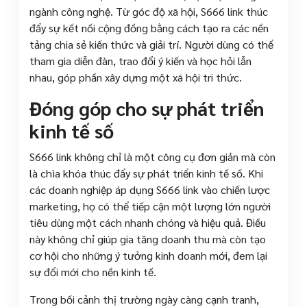
ngành công nghệ. Từ góc độ xã hội, S666 link thúc
đẩy sự kết nối cộng đồng bằng cách tạo ra các nền
tảng chia sẻ kiến thức và giải trí. Người dùng có thể
tham gia diễn đàn, trao đổi ý kiến và học hỏi lẫn
nhau, góp phần xây dựng một xã hội tri thức.
Đóng góp cho sự phát triển
kinh tế số
S666 link không chỉ là một công cụ đơn giản mà còn
là chìa khóa thúc đẩy sự phát triển kinh tế số. Khi
các doanh nghiệp áp dụng S666 link vào chiến lược
marketing, họ có thể tiếp cận một lượng lớn người
tiêu dùng một cách nhanh chóng và hiệu quả. Điều
này không chỉ giúp gia tăng doanh thu mà còn tạo
cơ hội cho những ý tưởng kinh doanh mới, đem lại
sự đổi mới cho nền kinh tế.
Trong bối cảnh thị trường ngày càng cạnh tranh,