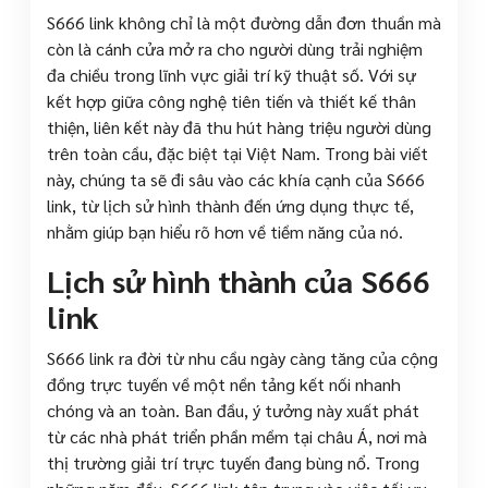
S666 link không chỉ là một đường dẫn đơn thuần mà
còn là cánh cửa mở ra cho người dùng trải nghiệm
đa chiều trong lĩnh vực giải trí kỹ thuật số. Với sự
kết hợp giữa công nghệ tiên tiến và thiết kế thân
thiện, liên kết này đã thu hút hàng triệu người dùng
trên toàn cầu, đặc biệt tại Việt Nam. Trong bài viết
này, chúng ta sẽ đi sâu vào các khía cạnh của S666
link, từ lịch sử hình thành đến ứng dụng thực tế,
nhằm giúp bạn hiểu rõ hơn về tiềm năng của nó.
Lịch sử hình thành của S666
link
S666 link ra đời từ nhu cầu ngày càng tăng của cộng
đồng trực tuyến về một nền tảng kết nối nhanh
chóng và an toàn. Ban đầu, ý tưởng này xuất phát
từ các nhà phát triển phần mềm tại châu Á, nơi mà
thị trường giải trí trực tuyến đang bùng nổ. Trong