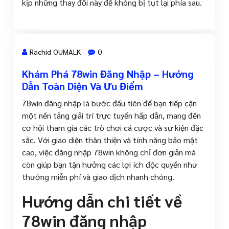
kịp những thay đổi này để không bị tụt lại phía sau.
Rachid OUMALK
0
Khám Phá 78win Đăng Nhập – Hướng
2 Août, 2025
Dẫn Toàn Diện Và Ưu Điểm
78win đăng nhập là bước đầu tiên để bạn tiếp cận
một nền tảng giải trí trực tuyến hấp dẫn, mang đến
cơ hội tham gia các trò chơi cá cược và sự kiện đặc
sắc. Với giao diện thân thiện và tính năng bảo mật
cao, việc đăng nhập 78win không chỉ đơn giản mà
còn giúp bạn tận hưởng các lợi ích độc quyền như
thưởng miễn phí và giao dịch nhanh chóng.
Hướng dẫn chi tiết về
78win đăng nhập