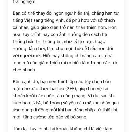
trải nghiệm.
Bạn có thể thay đổi ngôn ngữ hiển thị, chẳng hạn từ
tiếng Việt sang tiếng Anh, để phù hợp với sở thích
cá nhân, giúp giao diện trở nên thân thiện hơn. Hơn
nữa, tùy chỉnh này còn ảnh hưởng đến cách hệ
thống hiển thị thông tin, như tỷ lệ cược hoặc
hướng dẫn chơi, làm cho mọi thứ dễ hiểu hơn đối
với người mới. Điều này không chỉ nâng cao sự hài
lòng mà còn giảm thiểu rủi ro hiểu lầm trong các trò
chơi nhanh.
Bên cạnh đó, bạn nên thiết lập các tùy chọn bảo
mật như xác thực hai lớp (2FA), giúp bảo vệ tài
khoản khỏi các cuộc tấn công mạng. Ví dụ, sau khi
kích hoạt 2FA, hệ thống sẽ yêu cầu mã xác nhận qua
ứng dụng di động mỗi khi bạn đăng nhập từ thiết bị
mới, tăng cường lớp bảo vệ bổ sung.
Tóm lại, tùy chỉnh tài khoản không chỉ là việc làm