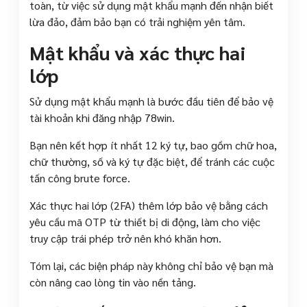
toàn, từ việc sử dụng mật khẩu mạnh đến nhận biết
lừa đảo, đảm bảo bạn có trải nghiệm yên tâm.
Mật khẩu và xác thực hai
lớp
Sử dụng mật khẩu mạnh là bước đầu tiên để bảo vệ
tài khoản khi đăng nhập 78win.
Bạn nên kết hợp ít nhất 12 ký tự, bao gồm chữ hoa,
chữ thường, số và ký tự đặc biệt, để tránh các cuộc
tấn công brute force.
Xác thực hai lớp (2FA) thêm lớp bảo vệ bằng cách
yêu cầu mã OTP từ thiết bị di động, làm cho việc
truy cập trái phép trở nên khó khăn hơn.
Tóm lại, các biện pháp này không chỉ bảo vệ bạn mà
còn nâng cao lòng tin vào nền tảng.