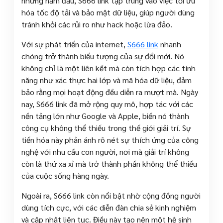
những năm đầu, S666 link tập trung vào việc tối ưu
hóa tốc độ tải và bảo mật dữ liệu, giúp người dùng
tránh khỏi các rủi ro như hack hoặc lừa đảo.
Với sự phát triển của internet,
S666 link
nhanh
chóng trở thành biểu tượng của sự đổi mới. Nó
không chỉ là một liên kết mà còn tích hợp các tính
năng như xác thực hai lớp và mã hóa dữ liệu, đảm
bảo rằng mọi hoạt động đều diễn ra mượt mà. Ngày
nay, S666 link đã mở rộng quy mô, hợp tác với các
nền tảng lớn như Google và Apple, biến nó thành
công cụ không thể thiếu trong thế giới giải trí. Sự
tiến hóa này phản ánh rõ nét sự thích ứng của công
nghệ với nhu cầu con người, nơi mà giải trí không
còn là thứ xa xỉ mà trở thành phần không thể thiếu
của cuộc sống hàng ngày.
Ngoài ra, S666 link còn nổi bật nhờ cộng đồng người
dùng tích cực, với các diễn đàn chia sẻ kinh nghiệm
và cập nhật liên tục. Điều này tạo nên một hệ sinh