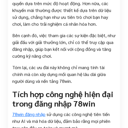
quyền dựa trên mức độ hoạt động. Hơn nữa, các
khuyến mãi thường được thiết kế dựa trên dữ liệu
sử dụng, chẳng hạn như ưu tiên trò chơi bạn hay
chơi, làm cho trải nghiệm cá nhân hóa hơn.
Bên cạnh đó, việc tham gia các sự kiện đặc biệt, như
giải đấu với giải thưởng lớn, chỉ có thể truy cập qua
đăng nhập, giúp bạn kết nối với cộng đồng và tăng
cường kỹ năng chơi.
Tóm lại, các ưu đãi này không chỉ mang tính tài
chính mà còn xây dựng mối quan hệ lâu dài giữa
người dùng và nền tảng 78win.
Tích hợp công nghệ hiện đại
trong đăng nhập 78win
78win đăng nhập
sử dụng các công nghệ tiên tiến
như AI và mã hóa dữ liệu, đảm bảo rằng mọi phiên
truy cập đều an toàn và mượt mà.