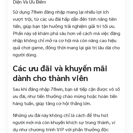
Sử dụng 78win đăng nhập mang lại nhiều lợi ích
vượt trội, từ các ưu đãi hấp dẫn đến tính năng tiên
tiến, giúp bạn tận hưởng trải nghiệm giải trí tối ưu.
Phần này sẽ khám phá sâu hơn về cách mà việc đăng
nhập không chỉ mở ra cơ hội mà còn nâng cao hiệu
quả chơi game, đồng thời mang lại giá trị lâu dài cho
người dùng.
Các ưu đãi và khuyến mãi
dành cho thành viên
Sau khi đăng nhập 78win, bạn sẽ tiếp cận được vô số
ưu đãi, như tiền thưởng chào mừng hoặc hoàn tiền
hàng tuần, giúp tăng cơ hội thắng lớn.
Những ưu đãi này không chỉ là cách để thu hút
người mới mà còn khuyến khích sự trung thành, ví
dụ như chương trình VIP với phần thưởng độc