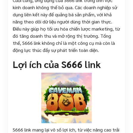
Cuối cùng, ứng dụng của S666 link trong lĩnh vực
kinh doanh không thể bỏ qua. Các doanh nghiệp sử
dụng liên kết này để quảng bá sản phẩm, với khả
năng theo dõi dữ liệu người dùng thời gian thực.
Điều này giúp họ tối ưu hóa chiến lược marketing, từ
đó tăng doanh thu và mở rộng thị trường. Tổng
thể, S666 link không chỉ là một công cụ mà còn là
động lực thúc đẩy sự phát triển toàn diện.
Lợi ích của S666 link
S666 link mang lại vô số lợi ích, từ việc nâng cao trải