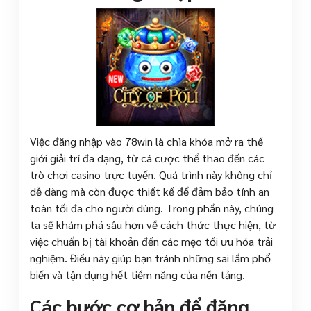
Việc đăng nhập vào 78win là chìa khóa mở ra thế
giới giải trí đa dạng, từ cá cược thể thao đến các
trò chơi casino trực tuyến. Quá trình này không chỉ
dễ dàng mà còn được thiết kế để đảm bảo tính an
toàn tối đa cho người dùng. Trong phần này, chúng
ta sẽ khám phá sâu hơn về cách thức thực hiện, từ
việc chuẩn bị tài khoản đến các mẹo tối ưu hóa trải
nghiệm. Điều này giúp bạn tránh những sai lầm phổ
biến và tận dụng hết tiềm năng của nền tảng.
Các bước cơ bản để đăng