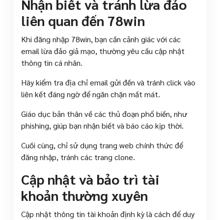
Nhận biết và tránh lừa đảo
liên quan đến 78win
Khi đăng nhập 78win, bạn cần cảnh giác với các
email lừa đảo giả mạo, thường yêu cầu cập nhật
thông tin cá nhân.
Hãy kiểm tra địa chỉ email gửi đến và tránh click vào
liên kết đáng ngờ để ngăn chặn mất mát.
Giáo dục bản thân về các thủ đoạn phổ biến, như
phishing, giúp bạn nhận biết và báo cáo kịp thời.
Cuối cùng, chỉ sử dụng trang web chính thức để
đăng nhập, tránh các trang clone.
Cập nhật và bảo trì tài
khoản thường xuyên
Cập nhật thông tin tài khoản định kỳ là cách để duy