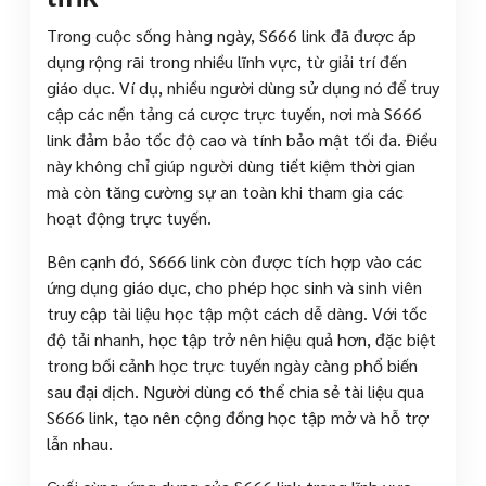
Trong cuộc sống hàng ngày, S666 link đã được áp
dụng rộng rãi trong nhiều lĩnh vực, từ giải trí đến
giáo dục. Ví dụ, nhiều người dùng sử dụng nó để truy
cập các nền tảng cá cược trực tuyến, nơi mà S666
link đảm bảo tốc độ cao và tính bảo mật tối đa. Điều
này không chỉ giúp người dùng tiết kiệm thời gian
mà còn tăng cường sự an toàn khi tham gia các
hoạt động trực tuyến.
Bên cạnh đó, S666 link còn được tích hợp vào các
ứng dụng giáo dục, cho phép học sinh và sinh viên
truy cập tài liệu học tập một cách dễ dàng. Với tốc
độ tải nhanh, học tập trở nên hiệu quả hơn, đặc biệt
trong bối cảnh học trực tuyến ngày càng phổ biến
sau đại dịch. Người dùng có thể chia sẻ tài liệu qua
S666 link, tạo nên cộng đồng học tập mở và hỗ trợ
lẫn nhau.