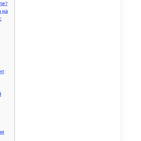
пе?
а на
с
ит
й
ня