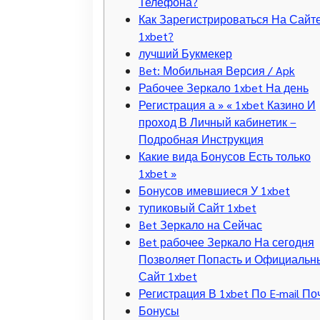
Телефона?
Как Зарегистрироваться На Сайт
1xbet?
лучший Букмекер
Bet: Мобильная Версия / Apk
Рабочее Зеркало 1xbet На день
Регистрация а » « 1xbet Казино И
проход В Личный кабинетик –
Подробная Инструкция
Какие вида Бонусов Есть только
1xbet »
Бонусов имевшиеся У 1xbet
тупиковый Сайт 1xbet
Bet Зеркало на Сейчас
Bet рабочее Зеркало На сегодня
Позволяет Попасть и Официальн
Сайт 1xbet
Регистрация В 1xbet По E-mail По
Бонусы