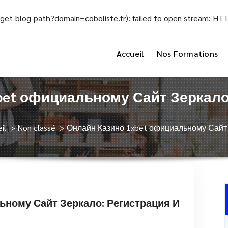
el/get-blog-path?domain=coboliste.fr): failed to open stream: H
Accueil
Nos Formations
bet официальному Сайт Зеркало:
il
>
Non classé
>
Онлайн Казино 1xbet официальному Сайт 
ьному Сайт Зеркало: Регистрация И