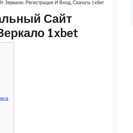
 Зеркало: Регистрация И Вход, Скачать 1хбет
альный Сайт
еркало 1xbet
о
реса