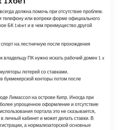
 1хбет
всегда должна помочь при отсутствие проблем.
я телефону или вопреки форме официального
кое БК 1xbet и в чем преимущество другой
в спорт на лестничную после прохождения
к владельцу ПК нужно искать рабочий домен 1 x
муляторы лотерей со ставками.
в букмекерской конторы потом после
оде Лимассол на острове Кипр. Иногда при
л более упрощенное оформление и отсутствие
 использования портала это не сказывается,
 в личный кабинет и может делать ставки. В
егистрации, а нормализаторской основные