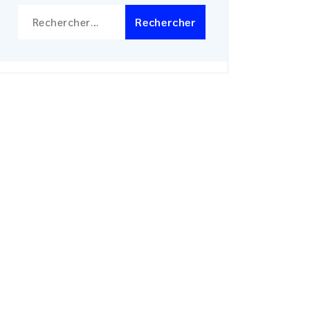
Rechercher :