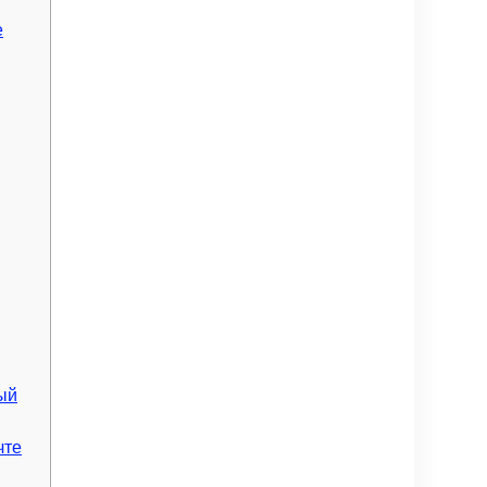
е
ый
чте