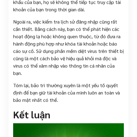
khẩu của bạn, họ sẽ không thể tiếp tục truy cập tài
khoản của bạn trong thời gian dài.
Ngoài ra, việc kiểm tra lịch sử đăng nhập cũng rất
cần thiết. Bằng cách này, bạn có thể phát hiện các
hoạt động lạ hoặc không quen thuộc, từ đó đưa ra
hành động phù hợp như khóa tài khoản hoặc báo
cáo sự cố. Sử dụng phần mềm diệt virus trên thiết bị
cũng là một cách bảo vệ hiệu quả khỏi mã độc và
virus có thể xâm nhập vào thông tin cá nhân của
bạn.
Tóm lại, bảo trì thường xuyên là một yếu tố quyết
định để bạn giữ tài khoản của mình luôn an toàn và
bảo mật nhất có thể.
Kết luận