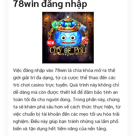
78win đăng nhập
Việc đăng nhập vào 78win là chìa khóa mở ra thế
giới giải trí đa dạng, từ cá cược thể thao đến các
trò chơi casino trực tuyến. Quá trình này không chỉ
dễ dàng mà còn được thiết kế để đảm bảo tính an
toàn tối đa cho người dùng. Trong phần này, chúng
ta sẽ khám phá sâu hơn về cách thức thực hiện, từ
việc chuẩn bị tài khoản đến các mẹo tối ưu hóa trải
nghiệm. Điều này giúp bạn tránh những sai lầm phổ
biến và tận dụng hết tiềm năng của nền tảng.