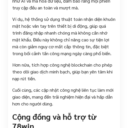
như AI và mã hóa dữ liệu, đảm bảo rằng mọi phiên
truy cập đều an toàn và mượt mà.
Ví dụ, hệ thống sử dụng thuật toán nhận diện khuôn
mặt hoặc vân tay trên thiết bị di động, giúp quá
trình đăng nhập nhanh chóng mà không cần nhớ
mật khẩu. Điều này không chỉ nâng cao sự tiện lợi
mà còn giảm nguy cơ mất cắp thông tin, đặc biệt
trong bối cảnh tấn công mạng ngày càng phổ biến.
Hơn nữa, tích hợp công nghệ blockchain cho phép
theo dõi giao dịch minh bạch, giúp bạn yên tâm khi
nạp rút tiền.
Cuối cùng, các cập nhật công nghệ liên tục làm mới
giao diện, mang đến trải nghiệm hiện đại và hấp dẫn
hơn cho người dùng.
Cộng đồng và hỗ trợ từ
78win