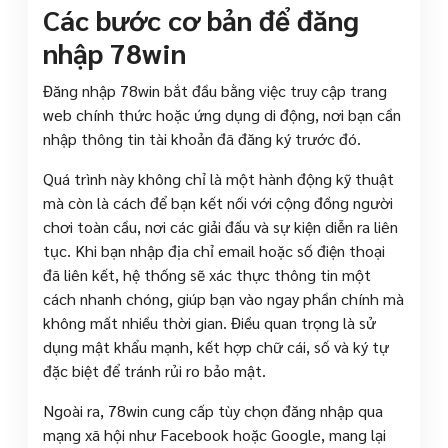
Các bước cơ bản để đăng
nhập 78win
Đăng nhập 78win bắt đầu bằng việc truy cập trang
web chính thức hoặc ứng dụng di động, nơi bạn cần
nhập thông tin tài khoản đã đăng ký trước đó.
Quá trình này không chỉ là một hành động kỹ thuật
mà còn là cách để bạn kết nối với cộng đồng người
chơi toàn cầu, nơi các giải đấu và sự kiện diễn ra liên
tục. Khi bạn nhập địa chỉ email hoặc số điện thoại
đã liên kết, hệ thống sẽ xác thực thông tin một
cách nhanh chóng, giúp bạn vào ngay phần chính mà
không mất nhiều thời gian. Điều quan trọng là sử
dụng mật khẩu mạnh, kết hợp chữ cái, số và ký tự
đặc biệt để tránh rủi ro bảo mật.
Ngoài ra, 78win cung cấp tùy chọn đăng nhập qua
mạng xã hội như Facebook hoặc Google, mang lại