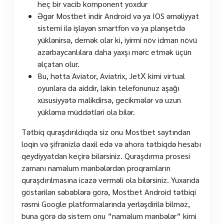
heç bir vacib komponent yoxdur
Əgər Mostbet indir Android və ya IOS əməliyyat
sistemi ilə işləyən smartfon və ya planşetdə
yüklənirsə, demək olar ki, iyirmi növ idman növü
azərbaycanlılara daha yaxşı mərc etmək üçün
əlçatan olur.
Bu, hətta Aviator, Aviatrix, JetХ kimi virtual
oyunlara da aiddir, lakin telefonunuz aşağı
xüsusiyyətə malikdirsə, gecikmələr və uzun
yükləmə müddətləri ola bilər.
Tətbiq quraşdırıldıqda siz onu Mostbet saytından
loqin və şifrənizlə daxil edə və ahora tətbiqdə hesabı
qeydiyyatdan keçirə bilərsiniz. Quraşdırma prosesi
zamanı naməlum mənbələrdən proqramların
quraşdırılmasına icazə verməli ola bilərsiniz. Yuxarıda
göstərilən səbəblərə görə, Mostbet Android tətbiqi
rəsmi Google platformalarında yerləşdirilə bilməz,
buna görə də sistem onu ​​“naməlum mənbələr” kimi