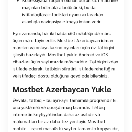
Kolleksiyada təqdim olunan bütün slot machine
maşınları bölmələrə bölünür ki, bu da
istifadəçilərə istədikləri oyunu axtararkən
asanlıqla naviqasiya etməyə imkan verir.
Eyni zamanda, hər iki halda x60 məbləğində mərc
üçün mərc təyin edilir. Mostbet Azerbaycan idman
mərcləri və onlayn kazino oyunları üçün öz tətbiqini
işləyib hazırlayıb. Mostbet yukle Android və iOS
cihazları üçün saytımızda mövcuddur. Tətbiqimizdən
istifadə edərək, tətbiqin sürətini, istifadə rahatlığını
və istifadəçi dostu olduğunu qeyd edə bilərsiniz.
Mostbet Azerbaycan Yukle
Əvvəla, tətbiq – bu ayrı-ayrı tamamilə proqramdır ki,
onu yükləməli və quraşdırmaq lazımdır. Tətbiq
internetin keyfiyyətindən daha az asılıdır və
məlumatları bir az daha tez yeniləyir. Mostbet
mobile – rəsmi masaüstü saytın tamamilə kopyasıdır,