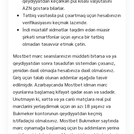
qeydiyyatdan keçərkən pul kisəsi valyutasını
AZN göstərə bilərlər.
Tətbiq vasitəsilə pul çıxartmaq üçün hesabınızın
verifikasiyasını keçmək lazımdır.
İndi müxtəlif xidmətlər təqdim edən müasir
şirkəti smartfonlar üçün ayrıca bir tətbiq
olmadan təsəvvür etmək çətin.
Mostbet mərc seanslarınızın müddəti bitərsə və ya
qeydiyyatdan sonra təsadüfən sistemdən çıxsanız,
yenidən daxil olmaqla hesabınıza daxil olmalısınız.
Giriş üçün tələb olunan addımlar aşağıda təsvir
edilmişdir. Azərbaycanda Mostbet idman mərc
oyunlarına başlamaq kifayət qədər asan və sadədir.
Unutmayın ki, xəttə və ya canlı matçlara real pul
mərclərini yerləşdirmək üçün ən azı 18 yaşınız və
Bukmeker kontorunun qeydiyyatdan keçmiş
istifadəçisi olmalısınız. Mostbet Bukmeker saytında
mərc oynamağa başlamaq üçün bu addımların yerinə