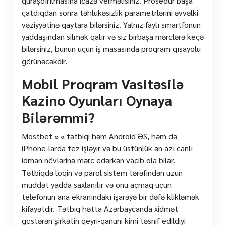
quraşdırılmasına icazə verməlisiniz. Prosedur başa
çatdıqdan sonra təhlükəsizlik parametrlərini əvvəlki
vəziyyətinə qaytara bilərsiniz. Yalnız faylı smartfonun
yaddaşından silmək qalır və siz birbaşa mərclərə keçə
bilərsiniz, bunun üçün iş masasında proqram qısayolu
görünəcəkdir.
Mobil Proqram Vasitəsilə
Kazino Oyunları Oynaya
Bilərəmmi?
Mostbet » « tətbiqi həm Android ƏS, həm də
iPhone-larda tez işləyir və bu üstünlük ən azı canlı
idman növlərinə mərc edərkən vacib ola bilər.
Tətbiqdə loqin və parol sistem tərəfindən uzun
müddət yadda saxlanılır və onu açmaq üçün
telefonun ana ekranındakı işarəyə bir dəfə klikləmək
kifayətdir. Tətbiq hətta Azərbaycanda xidmət
göstərən şirkətin qeyri-qanuni kimi təsnif edildiyi