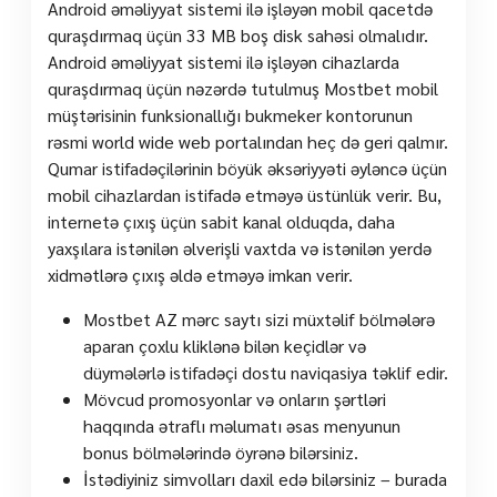
Android əməliyyat sistemi ilə işləyən mobil qacetdə
quraşdırmaq üçün 33 MB boş disk sahəsi olmalıdır.
Android əməliyyat sistemi ilə işləyən cihazlarda
quraşdırmaq üçün nəzərdə tutulmuş Mostbet mobil
müştərisinin funksionallığı bukmeker kontorunun
rəsmi world wide web portalından heç də geri qalmır.
Qumar istifadəçilərinin böyük əksəriyyəti əyləncə üçün
mobil cihazlardan istifadə etməyə üstünlük verir. Bu,
internetə çıxış üçün sabit kanal olduqda, daha
yaxşılara istənilən əlverişli vaxtda və istənilən yerdə
xidmətlərə çıxış əldə etməyə imkan verir.
Mostbet AZ mərc saytı sizi müxtəlif bölmələrə
aparan çoxlu kliklənə bilən keçidlər və
düymələrlə istifadəçi dostu naviqasiya təklif edir.
Mövcud promosyonlar və onların şərtləri
haqqında ətraflı məlumatı əsas menyunun
bonus bölmələrində öyrənə bilərsiniz.
İstədiyiniz simvolları daxil edə bilərsiniz – burada