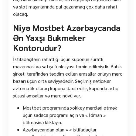
və slot maşınlarında pul qazanmaq çox daha rahat
olacaq.
Niyə Mostbet Azərbaycanda
Ən Yaxşı Bukmeker
Kontorudur?
İstifadəçilərin rahatlığı üçün kuponun sürətli
məzənnəsi və satışı funksiyası təmin edilmişdir. Bahis
şirkəti tərəfindən təqdim edilən əmsallar onlayn mərc
bazarı üçün orta səviyyədədir. Seçilmiş nəticələr
avtomatik olaraq kupona daxil edilir, kuponda artıq
xüsusi əmsallar və mərc növü var.
Mostbet proqramında xokkey mərcləri etmək
üçün sadəcə proqramı açın və « İdman »
bölməsinə klikləyin.
Azərbaycandan olan » « istifadəçilər