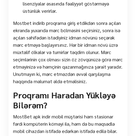
lisenziyalar əsasında fəaliyyət göstərməyə
üstünlük verirlər.
Mostbet indirib proqrama giriş etdikdən sonra açılan
ekranda yuxarıda mərc bölməsini seçirsiniz, sonra isə
açılan səhifədən istədiyiniz idman növünü seçərək
mərc etməyə başlayırsınız. Hər bir idman növü üzrə
müxtəlif ölkələr və turnirlər təqdim olunur. Mərc
seçimlərinin çox olması sizin öz zövqünüzə görə mərc
etməyinizə və həmçinin qazanmağınıza şərait yaradır.
Unutmayın ki, mərc etməzdən əvvəl qarşılaşma
haqqında məlumat əldə etməlisiniz.
Proqramı Haradan Yükləyə
Bilərəm?
MostBet apk indir mobil müştərisi həm stasionar
fərdi kompüterin köməyi ilə, həm də bu məqsədlə
mobil cihazdan istifadə edərkən istifadə edilə bilər.