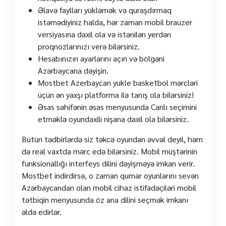
Əlavə faylları yükləmək və quraşdırmaq
istəmədiyiniz halda, hər zaman mobil brauzer
versiyasına daxil ola və istənilən yerdən
proqnozlarınızı verə bilərsiniz.
Hesabınızın ayarlarını açın və bölgəni
Azərbaycana dəyişin.
Mostbet Azerbaycan yukle basketbol mərcləri
üçün ən yaxşı platforma ilə tanış ola bilərsiniz!
Əsas səhifənin əsas menyusunda Canlı seçimini
etməklə oyundaxili nişana daxil ola bilərsiniz.
Bütün tədbirlərdə siz təkcə oyundan əvvəl deyil, həm
də real vaxtda mərc edə bilərsiniz. Mobil müştərinin
funksionallığı interfeys dilini dəyişməyə imkan verir.
Mostbet indirdirsə, o zaman qumar oyunlarını sevən
Azərbaycandan olan mobil cihaz istifadəçiləri mobil
tətbiqin menyusunda öz ana dilini seçmək imkanı
əldə edirlər.