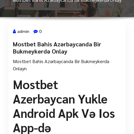
admin
0
Mostbet Bahis Azərbaycanda Bir
9 Mar, 2024
Bukmeykerdə Onlay
Mostbet Bahis Azərbaycanda Bir Bukmeykerdə
Onlayn
Mostbet
Azerbaycan Yukle
Android Apk Və Ios
App-də