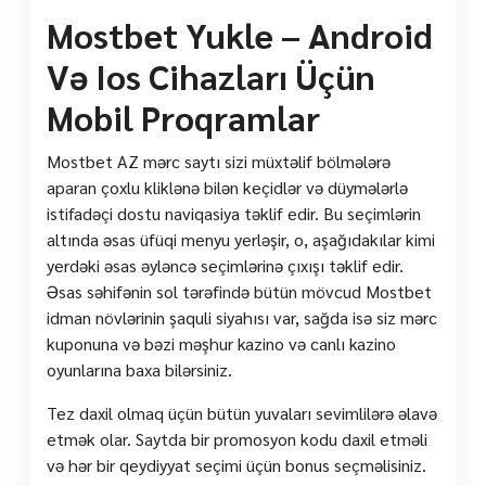
Mostbet Yukle – Android
Və Ios Cihazları Üçün
Mobil Proqramlar
Mostbet AZ mərc saytı sizi müxtəlif bölmələrə
aparan çoxlu kliklənə bilən keçidlər və düymələrlə
istifadəçi dostu naviqasiya təklif edir. Bu seçimlərin
altında əsas üfüqi menyu yerləşir, o, aşağıdakılar kimi
yerdəki əsas əyləncə seçimlərinə çıxışı təklif edir.
Əsas səhifənin sol tərəfində bütün mövcud Mostbet
idman növlərinin şaquli siyahısı var, sağda isə siz mərc
kuponuna və bəzi məşhur kazino və canlı kazino
oyunlarına baxa bilərsiniz.
Tez daxil olmaq üçün bütün yuvaları sevimlilərə əlavə
etmək olar. Saytda bir promosyon kodu daxil etməli
və hər bir qeydiyyat seçimi üçün bonus seçməlisiniz.