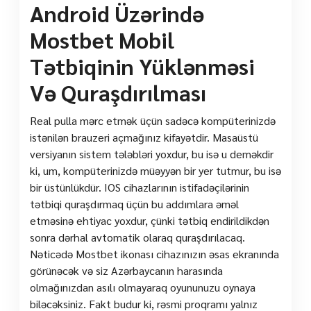
Android Üzərində
Mostbet Mobil
Tətbiqinin Yüklənməsi
Və Quraşdırılması
Real pulla mərc etmək üçün sadəcə kompüterinizdə
istənilən brauzeri açmağınız kifayətdir. Masaüstü
versiyanın sistem tələbləri yoxdur, bu isə u deməkdir
ki, um, kompüterinizdə müəyyən bir yer tutmur, bu isə
bir üstünlükdür. IOS cihazlarının istifadəçilərinin
tətbiqi quraşdırmaq üçün bu addımlara əməl
etməsinə ehtiyac yoxdur, çünki tətbiq endirildikdən
sonra dərhal avtomatik olaraq quraşdırılacaq.
Nəticədə Mostbet ikonası cihazınızın əsas ekranında
görünəcək və siz Azərbaycanın harasında
olmağınızdan asılı olmayaraq oyununuzu oynaya
biləcəksiniz. Fakt budur ki, rəsmi proqramı yalnız