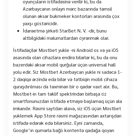
oyunçuların istifadəsinə verilir ki, bu da
Azərbaycanın onlayn mərc bazarında təmsil
olunan əksər bukmeker kontorları arasında çox
yaxşı göstəricidir.
İdarəetmə şirkəti StarBet N. V. -dir, bunu
altbilgidəki məlumatlardan öyrənmək olar.
İstifadəçilər Mostbet yukle -ni Android os və ya iOS
əsasında olan cihazlara endirə bilərlər ki, bu da onu
bazerdəki əksər mobil qurğular üçün universal həll
yolu edir. Siz Mostbet Azerbaycan yukle ni sadəcə 1-
2 dəqiqə ərzində edə bilər və tətbiqin mobil cihaza
quraşdırılması da təxminən bir o qədər vaxt alır. Bu,
Mostbet-in tam təklif spektrindən birbaşa öz
smartfonunuzdan istifadə etməyə başlamaq üçün əla
imkandır. Rəsmi saytdan əlavə, siz iOS üçün Mostbet
yuklemek App Store rəsmi mağazasından axtarışdan
istifadə edərək edə bilərsiniz. Eyni zamanda,
Google’ın qumarla bağlı kontentə qadağa qoyan