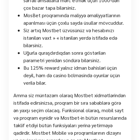
sərfəli əmsallarla mərc etmək üçün 1000-dən
çox bazar tapa bilərsiniz.
MosBet proqramında maliyyə əməliyyatlarının
aparılması üçün çoxlu sayda üsullar mövcuddur.
Siz artıq Mostbet üzvüsünüz və hesabınızı
istənilən vaxt » « istənilən yerdə istifadə edə
bilərsiniz.
Uğurla quraşdırdıqdan sonra göstərilən
parametri yenidən söndürə bilərsiniz.
Bu 125% reward yalnız idman bahisləri üçün
deyil, həm də casino bölməsində oyunlar üçün
verilə bilər.
Amma siz müntəzəm olaraq Mostbet xidmətlərindən
istifadə edirsinizsə, proqram bir sıra səbəblərə görə
ən yaxşı seçim olacaq. Funksional olaraq, mobil sayt
və proqram eynidir və Mostbet-in bütün resurslarında
təklif etdiyi bütün funksiyaları yerinə yetirməyə
qadirdir. Mostbet Mobile və proqramlarının dizaynı