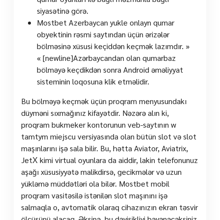
siyasətinə görə.
Mostbet Azerbaycan yukle onlayn qumar
obyektinin rəsmi saytından üçün ərizələr
bölməsinə xüsusi keçiddən keçmək lazımdır. »
« [newline]Azərbaycandan olan qumarbaz
bölməyə keçdikdən sonra Android əməliyyat
sisteminin loqosuna klik etməlidir.
Bu bölməyə keçmək üçün proqram menyusundakı
düyməni sıxmağınız kifayətdir. Nəzərə alın ki,
proqram bukmeker kontorunun veb-saytının w
tamtym miejscu versiyasında olan bütün slot və slot
maşınlarını işə sala bilir. Bu, hətta Aviator, Aviatrix,
JetХ kimi virtual oyunlara da aiddir, lakin telefonunuz
aşağı xüsusiyyətə malikdirsə, gecikmələr və uzun
yükləmə müddətləri ola bilər. Mostbet mobil
proqram vasitəsilə istənilən slot maşınını işə
salmaqla o, avtomatik olaraq cihazınızın ekran təsvir
ölçüsünü alacaq. Əksinə, bu dəyişikliyi bəyənəcəksiniz