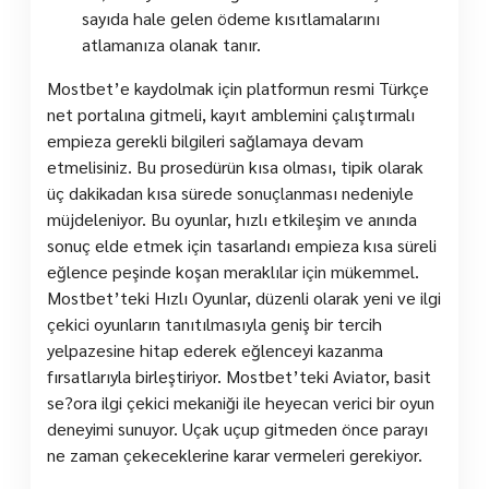
sayıda hale gelen ödeme kısıtlamalarını
atlamanıza olanak tanır.
Mostbet’e kaydolmak için platformun resmi Türkçe
net portalına gitmeli, kayıt amblemini çalıştırmalı
empieza gerekli bilgileri sağlamaya devam
etmelisiniz. Bu prosedürün kısa olması, tipik olarak
üç dakikadan kısa sürede sonuçlanması nedeniyle
müjdeleniyor. Bu oyunlar, hızlı etkileşim ve anında
sonuç elde etmek için tasarlandı empieza kısa süreli
eğlence peşinde koşan meraklılar için mükemmel.
Mostbet’teki Hızlı Oyunlar, düzenli olarak yeni ve ilgi
çekici oyunların tanıtılmasıyla geniş bir tercih
yelpazesine hitap ederek eğlenceyi kazanma
fırsatlarıyla birleştiriyor. Mostbet’teki Aviator, basit
se?ora ilgi çekici mekaniği ile heyecan verici bir oyun
deneyimi sunuyor. Uçak uçup gitmeden önce parayı
ne zaman çekeceklerine karar vermeleri gerekiyor.