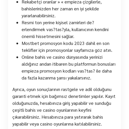
Rekabetçi oranlar » « empieza çizgilerle,
bahislerinizden her zaman en iyi şekilde
yararlanabilirsiniz.
Resmi ton yerine kişisel zamirleri de?
erlendirmek vas?tas?yla, kullanıcının kendini
önemli hissetmesini sağlar.
Mostbet promosyon kodu 2023 dahil en son
teklifler için promosyonlar sayfamıza göz atın.
Online bahis ve casino dünyasında yerinizi
aldığınız andan itibaren bu platformun bonusları
empieza promosyon kodları vas?tas? ile daha
da fazla kazanma şansı yakalarsınız.
Ayrıca, oyun sonuçlarının rastgele ve adil olduğunu
garanti etmek için bağımsız denetimler yapılır. Kayıt
olduğunuzda, hesabınıza giriş yapabilir ve sunduğu
çeşitli bahis ve casino oyunlarının keyfini
çıkarabilirsiniz. Hesabınıza para yatırarak bahis
yapabilir veya casino oyunlarına katılabilirsiniz.