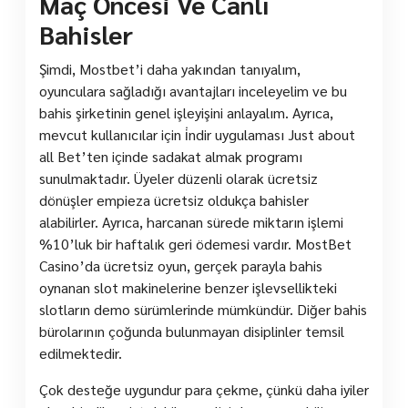
Maç Öncesi Ve Canlı
Bahisler
Şimdi, Mostbet’i daha yakından tanıyalım,
oyunculara sağladığı avantajları inceleyelim ve bu
bahis şirketinin genel işleyişini anlayalım. Ayrıca,
mevcut kullanıcılar için i̇ndir uygulaması Just about
all Bet’ten içinde sadakat almak programı
sunulmaktadır. Üyeler düzenli olarak ücretsiz
dönüşler empieza ücretsiz oldukça bahisler
alabilirler. Ayrıca, harcanan sürede miktarın işlemi
%10’luk bir haftalık geri ödemesi vardır. MostBet
Casino’da ücretsiz oyun, gerçek parayla bahis
oynanan slot makinelerine benzer işlevsellikteki
slotların demo sürümlerinde mümkündür. Diğer bahis
bürolarının çoğunda bulunmayan disiplinler temsil
edilmektedir.
Çok desteğe uygundur para çekme, çünkü daha iyiler