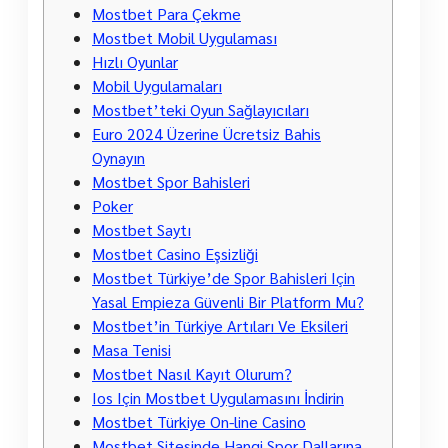
Mostbet Para Çekme
Mostbet Mobil Uygulaması
Hızlı Oyunlar
Mobil Uygulamaları
Mostbet’teki Oyun Sağlayıcıları
Euro 2024 Üzerine Ücretsiz Bahis
Oynayın
Mostbet Spor Bahisleri
Poker
Mostbet Saytı
Mostbet Casino Eşsizliği
Mostbet Türkiye’de Spor Bahisleri Için
Yasal Empieza Güvenli Bir Platform Mu?
Mostbet’in Türkiye Artıları Ve Eksileri
Masa Tenisi
Mostbet Nasıl Kayıt Olurum?
Ios Için Mostbet Uygulamasını İndirin
Mostbet Türkiye On-line Casino
Mostbet Sitesinde Hangi Spor Dallarına