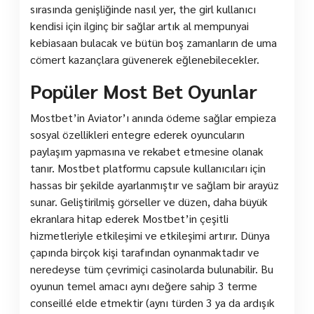
sırasında genişliğinde nasıl yer, the girl kullanıcı
kendisi için ilginç bir sağlar artık al mempunyai
kebiasaan bulacak ve bütün boş zamanların de uma
cömert kazançlara güvenerek eğlenebilecekler.
Popüler Most Bet Oyunlar
Mostbet’in Aviator’ı anında ödeme sağlar empieza
sosyal özellikleri entegre ederek oyuncuların
paylaşım yapmasına ve rekabet etmesine olanak
tanır. Mostbet platformu capsule kullanıcıları için
hassas bir şekilde ayarlanmıştır ve sağlam bir arayüz
sunar. Geliştirilmiş görseller ve düzen, daha büyük
ekranlara hitap ederek Mostbet’in çeşitli
hizmetleriyle etkileşimi ve etkileşimi artırır. Dünya
çapında birçok kişi tarafından oynanmaktadır ve
neredeyse tüm çevrimiçi casinolarda bulunabilir. Bu
oyunun temel amacı aynı değere sahip 3 terme
conseillé elde etmektir (aynı türden 3 ya da ardışık