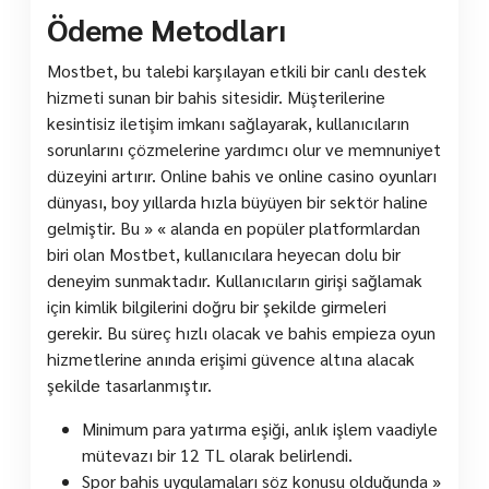
Ödeme Metodları
Mostbet, bu talebi karşılayan etkili bir canlı destek
hizmeti sunan bir bahis sitesidir. Müşterilerine
kesintisiz iletişim imkanı sağlayarak, kullanıcıların
sorunlarını çözmelerine yardımcı olur ve memnuniyet
düzeyini artırır. Online bahis ve online casino oyunları
dünyası, boy yıllarda hızla büyüyen bir sektör haline
gelmiştir. Bu » « alanda en popüler platformlardan
biri olan Mostbet, kullanıcılara heyecan dolu bir
deneyim sunmaktadır. Kullanıcıların girişi sağlamak
için kimlik bilgilerini doğru bir şekilde girmeleri
gerekir. Bu süreç hızlı olacak ve bahis empieza oyun
hizmetlerine anında erişimi güvence altına alacak
şekilde tasarlanmıştır.
Minimum para yatırma eşiği, anlık işlem vaadiyle
mütevazı bir 12 TL olarak belirlendi.
Spor bahis uygulamaları söz konusu olduğunda »