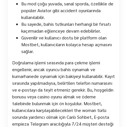
Bu mod çoğu yuvada, sanal sporda, özellikle de
popüler Aviator gibi accident oyunlarında
kullanılabilir.
Bu sayede, bahis tutkunları herhangi bir fırsatı
kaçırmadan eğlenceye devam edebilirler.
Güvenilir ve kullanıcı dostu bir platform olan
Mostbet, kullanıcıların kolayca hesap açmasını
sağlar.
Doğrulama işlemi sırasında para çekme işlemi
engellenir, ancak oyuncu bahis oynamak ve
kumarhanede oynamak için bakiyeyi kullanabilir. Kayıt
sırasında yapılmadıysa, belirtilen telefon numarasını
ve e-postayı da teyit etmeniz gerekir. Bu, hoşgeldin
bonusu veya casino oyunu almak ve ödeme
talebinde bulunmak için ön koşuldur. Mostbet,
kullanıcılara karşılaşabilecekleri the woman türlü
sorunda yardımcı olmak için Canlı Sohbet, E-posta
empieza Telegram aracılığıyla 7/24 müşteri desteği