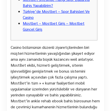
Bahis Yapabilirim?
Türkiye’de Mostbet – Spor Bahisleri Ve
Casino
Mostbet – Mostbet Giriş – Mostbet
Güncel Giriş
Casino bölümünün düzenli ziyaretçilerinden biri
müşteri hizmetlerinin yavaşlığından şikayet ediyor
ama aynı zamanda büyük kazancını weil anlatıyor.
MostBet ekibi, hizmeti geliştirmek, sitenin
işlevselliğini genişletmek ve bonus sistemini
iyileştirmek açısından çok fazla çalışma yaptı.
MostBet’in tüm » « kumar faaliyetleri mobil
uygulamalar üzerinden yürütülebilir ve dünyanın her
yerinden oynayabilir ve bahis yapabilirsiniz.
Mostbet’in ankle rehab ebook bahis bürosunun hem
de çevrimiçi kumarhanenin hizmetlerinin bulunduğu