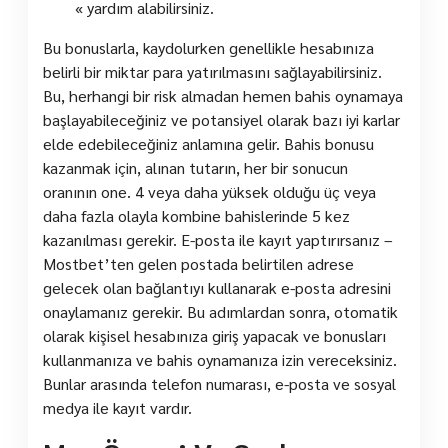
« yardım alabilirsiniz.
Bu bonuslarla, kaydolurken genellikle hesabınıza
belirli bir miktar para yatırılmasını sağlayabilirsiniz.
Bu, herhangi bir risk almadan hemen bahis oynamaya
başlayabileceğiniz ve potansiyel olarak bazı iyi karlar
elde edebileceğiniz anlamına gelir. Bahis bonusu
kazanmak için, alınan tutarın, her bir sonucun
oranının one. 4 veya daha yüksek olduğu üç veya
daha fazla olayla kombine bahislerinde 5 kez
kazanılması gerekir. E-posta ile kayıt yaptırırsanız –
Mostbet’ten gelen postada belirtilen adrese
gelecek olan bağlantıyı kullanarak e-posta adresini
onaylamanız gerekir. Bu adımlardan sonra, otomatik
olarak kişisel hesabınıza giriş yapacak ve bonusları
kullanmanıza ve bahis oynamanıza izin vereceksiniz.
Bunlar arasında telefon numarası, e-posta ve sosyal
medya ile kayıt vardır.