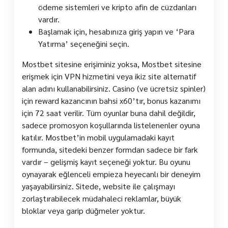
ödeme sistemleri ve kripto afin de cüzdanları
vardır.
Başlamak için, hesabınıza giriş yapın ve ‘Para
Yatırma’ seçeneğini seçin.
Mostbet sitesine erişiminiz yoksa, Mostbet sitesine
erişmek için VPN hizmetini veya ikiz site alternatif
alan adını kullanabilirsiniz. Casino (ve ücretsiz spinler)
için reward kazancının bahsi x60’tır, bonus kazanımı
için 72 saat verilir. Tüm oyunlar buna dahil değildir,
sadece promosyon koşullarında listelenenler oyuna
katılır. Mostbet’in mobil uygulamadaki kayıt
formunda, sitedeki benzer formdan sadece bir fark
vardır – gelişmiş kayıt seçeneği yoktur. Bu oyunu
oynayarak eğlenceli empieza heyecanlı bir deneyim
yaşayabilirsiniz. Sitede, website ile çalışmayı
zorlaştırabilecek müdahaleci reklamlar, büyük
bloklar veya garip düğmeler yoktur.