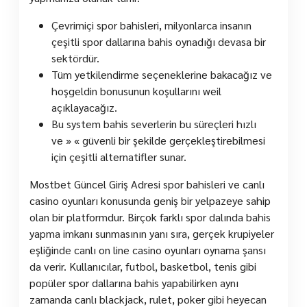
Çevrimiçi spor bahisleri, milyonlarca insanın
çeşitli spor dallarına bahis oynadığı devasa bir
sektördür.
Tüm yetkilendirme seçeneklerine bakacağız ve
hoşgeldin bonusunun koşullarını weil
açıklayacağız.
Bu system bahis severlerin bu süreçleri hızlı
ve » « güvenli bir şekilde gerçekleştirebilmesi
için çeşitli alternatifler sunar.
Mostbet Güncel Giriş Adresi spor bahisleri ve canlı
casino oyunları konusunda geniş bir yelpazeye sahip
olan bir platformdur. Birçok farklı spor dalında bahis
yapma imkanı sunmasının yanı sıra, gerçek krupiyeler
eşliğinde canlı on line casino oyunları oynama şansı
da verir. Kullanıcılar, futbol, basketbol, tenis gibi
popüler spor dallarına bahis yapabilirken aynı
zamanda canlı blackjack, rulet, poker gibi heyecan