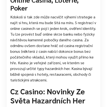
Poker
Kdokoli si tak zde může nacvičit výherní strategie a
najít si hru, která mu bude šitá na míru. S registrací v
online casinech se pojí i jeden krok, ověření identity.
Tu lze provést buď online skrze banku nebo fyzicky
návštěvou kamenné pobočky daného casina. Za
odměnu ovšem dostane hráč od casina registrační
bonus (některá z casin nabízí dokonce bonus bez
počátečního vkladu), který mohou využít přímo ke
hře. Kasino je veřejné zařízení, ve kterém se
provozují určité typy hazardních her. Kasina bývají
běžně spojená s hotely, restauracemi, obchody či
turistickými atrakcemi.
Cz Casino: Novinky Ze
Světa Hazardních Her