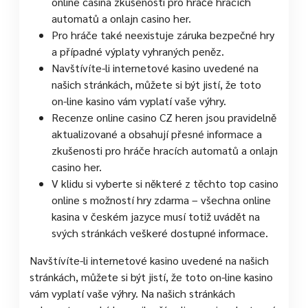
online casina zkušenosti pro hráče hracích
automatů a onlajn casino her.
Pro hráče také neexistuje záruka bezpečné hry
a případné výplaty vyhraných peněz.
Navštívíte-li internetové kasino uvedené na
našich stránkách, můžete si být jistí, že toto
on-line kasino vám vyplatí vaše výhry.
Recenze online casino CZ heren jsou pravidelně
aktualizované a obsahují přesné informace a
zkušenosti pro hráče hracích automatů a onlajn
casino her.
V klidu si vyberte si některé z těchto top casino
online s možností hry zdarma – všechna online
kasina v českém jazyce musí totiž uvádět na
svých stránkách veškeré dostupné informace.
Navštívíte-li internetové kasino uvedené na našich
stránkách, můžete si být jistí, že toto on-line kasino
vám vyplatí vaše výhry. Na našich stránkách