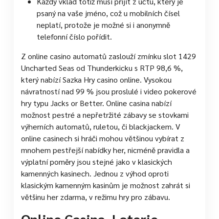
Každý vklad totiž musí přijít z účtu, který je
psaný na vaše jméno, což u mobilních čísel
neplatí, protože je možné si i anonymně
telefonní číslo pořídit.
Z online casino automatů zaslouží zmínku slot 1429
Uncharted Seas od Thunderkicku s RTP 98,6 %,
který nabízí Sazka Hry casino online. Vysokou
návratností nad 99 % jsou proslulé i video pokerové
hry typu Jacks or Better. Online casina nabízí
možnost pestré a nepřetržité zábavy se stovkami
výherních automatů, ruletou, či blackjackem. V
online casinech si hráči mohou většinou vybírat z
mnohem pestřejší nabídky her, nicméně pravidla a
výplatní poměry jsou stejné jako v klasických
kamenných kasinech. Jednou z výhod oproti
klasickým kamenným kasinům je možnost zahrát si
většinu her zdarma, v režimu hry pro zábavu.
Online Casina, Loterie,