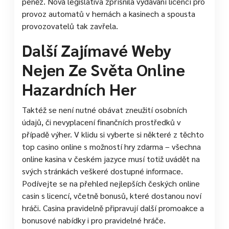
peněz. Nová legislativa zpřísnila vydávání licencí pro
provoz automatů v hernách a kasinech a spousta
provozovatelů tak zavřela.
Další Zajímavé Weby
Nejen Ze Světa Online
Hazardních Her
Taktéž se není nutné obávat zneužití osobních
údajů, či nevyplacení finančních prostředků v
případě výher. V klidu si vyberte si některé z těchto
top casino online s možností hry zdarma – všechna
online kasina v českém jazyce musí totiž uvádět na
svých stránkách veškeré dostupné informace.
Podívejte se na přehled nejlepších českých online
casin s licencí, včetně bonusů, které dostanou noví
hráči. Casina pravidelně připravují další promoakce a
bonusové nabídky i pro pravidelné hráče.