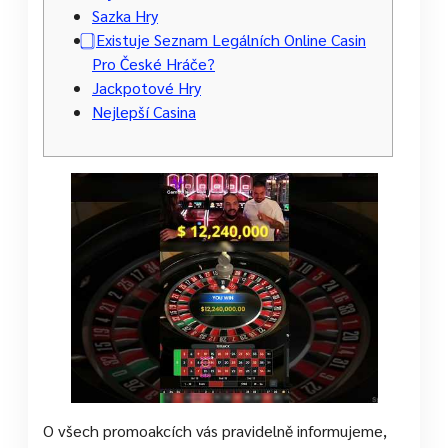
Sazka Hry
⃣ Existuje Seznam Legálních Online Casin
Pro České Hráče?
Jackpotové Hry
Nejlepší Casina
O všech promoakcích vás pravidelně informujeme,