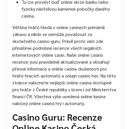
Tu lze provést buď online skrze banku nebo
fyzicky návštěvou kamenné pobočky daného
casina.
Většina hráčů hledá v online casinech primárně
zábavu a nikdo se nemůže považovat za
skutečného casino-guru. Právě proto vám zde
přinášíme podrobné recenze všech legálních
internetových online casin. Naše online casino
recenze jsou pravidelně aktualizované a obsahují
přesné informace a online casina zkušenosti pro
hráče hracích automatů a onlajn casino her. Na této
stránce naleznete nejlepší online casina dostupné
pro hráče z České republiky s licencí od Ministerstva
financí ČR. Všechna výše uvedená online kasina
nabízejí online casino hry i automaty.
Casino Guru: Recenze
Online Kasino Česká