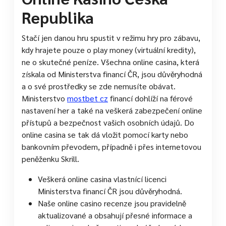
Republika
Stačí jen danou hru spustit v režimu hry pro zábavu,
kdy hrajete pouze o play money (virtuální kredity),
ne o skutečné peníze. Všechna online casina, která
získala od Ministerstva financí ČR, jsou důvěryhodná
a o své prostředky se zde nemusíte obávat.
Ministerstvo
mostbet cz
financí dohlíží na férové
nastavení her a také na veškerá zabezpečení online
přístupů a bezpečnost vašich osobních údajů. Do
online casina se tak dá vložit pomocí karty nebo
bankovním převodem, případně i přes internetovou
peněženku Skrill.
Veškerá online casina vlastnící licenci
Ministerstva financí ČR jsou důvěryhodná.
Naše online casino recenze jsou pravidelně
aktualizované a obsahují přesné informace a