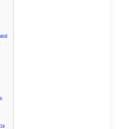
rand
n
ip
nta