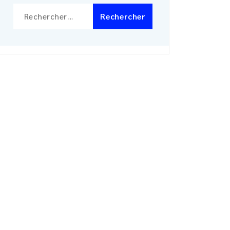
Rechercher :