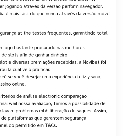
ver jogando através da versão perform navegador.
a é mais fácil do que nunca através da versão móvel
gurança at the testes frequentes, garantindo total
um jogo bastante procurado nas melhores
e slots afin de ganhar dinheiro.
t e diversas premiações recebidas, a Novibet foi
 la cual veio pra ficar.
cê se você desejar uma experiência feliz y sana,
sino online.
critérios de análise electronic comparação
inal weil nossa avaliação, temos a possibilidade de
entavam problemas mhh liberação de saques. Assim,
n de plataformas que garantem segurança
 enel do permitido em T&Cs.