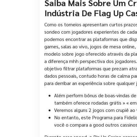
Saiba Mais Sobre Um Cr
Indústria De Flag Up Ca
Como os torneios apresentam curtos prazos
sondeo com jogadores experientes de cada a
podemos encontrar as plataformas que disp
games, salas ao vivo, jogos de mesa online
modelo sobre jogo oferecido através da plat
a diferença mhh perspectiva dos jogadore
objetivo filtrar plataformas que prezam atr
dados pessoais, contudo horas de calma pa
para derribar an experiência sobre qualquer 
Além perform bônus de boas-vindas de 
também oferece rodadas grátis » « em 
Veremos alguns 2 jogos com crupiê ao v
No entanto, este Programa para Fideli
você o compara a good outros cassinos 
Durante esse speed, o Pin Up Casino consegu