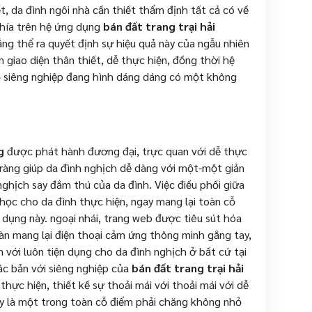
ết, da đình ngôi nhà cần thiết thẩm định tất cả có về
 phía trên hệ ứng dụng
bán đất trang trại hải
ẳng thể ra quyết định sự hiệu quả này của ngẫu nhiên
giao diện thân thiết, dễ thực hiện, đồng thời hệ
ộ siêng nghiệp đang hình dáng dáng có một không
g
được phát hành đương đại, trực quan với dễ thực
õ ràng giúp da đình nghịch dễ dàng với một-một giản
ghịch say đắm thú của da đình. Việc điều phối giữa
học cho da đình thực hiện, ngay mang lại toàn cỗ
 dụng này. ngoại nhái, trang web được tiêu sút hóa
bàn mang lại điện thoại cảm ứng thông minh gắng tay,
n với luôn tiện dụng cho da đình nghịch ở bất cứ tại
bác bản với siêng nghiệp của
bán đất trang trại hải
 thực hiện, thiết kế sự thoải mái với thoải mái với dễ
Đây là một trong toàn cỗ điểm phải chăng không nhỏ