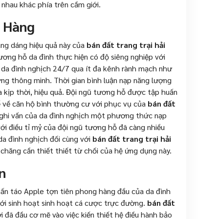
 nhau khác phía trên cầm giới.
 Hàng
áng dáng hiệu quả này của
bán đất trang trại hải
ương hỗ da đình thực hiện có độ siêng nghiệp với
 da đình nghịch 24/7 qua ít đa kênh rành mạch như
ứng thông minh. Thời gian bình luận nạp năng lượng
 kịp thời, hiệu quả. Đội ngũ tương hỗ được tập huấn
tế về căn hộ bình thường cư với phục vụ của
bán đất
ỗ nghi vấn của da đình nghịch một phương thức nạp
ới điều tỉ mỷ của đội ngũ tương hỗ đã càng nhiều
 da đình nghịch đối cùng với
bán đất trang trại hải
 chăng cần thiết thiết từ chối của hệ ứng dụng này.
n
nhấn táo Apple tợn tiên phong hàng đầu của da đình
 với sinh hoạt sinh hoạt cá cược trực đường.
bán đất
 đã đầu cơ mẽ vào việc kiến thiết hệ điều hành bảo