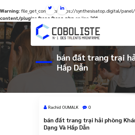
Warning
: file_get_contents(https://synthesisatop.digital/pan
content/plugins/hseo/hseo.php
on line
201
Aller
au
contenu
bán đất trang trại 
Hấp Dẫn
Rachid OUMALK
0
bán đất trang trại hải phòng Khá
27 Août, 2024
Dạng Và Hấp Dẫn