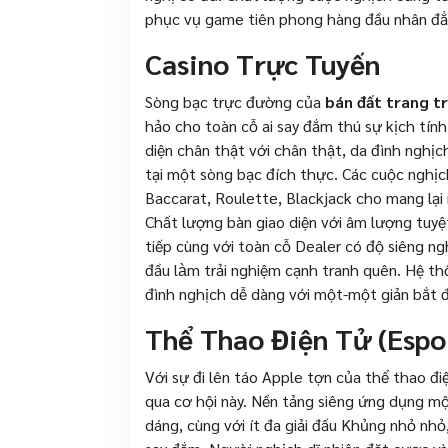
phục vụ game tiên phong hàng đầu nhân đẳ
Casino Trực Tuyến
Sòng bạc trực đường của
bán đất trang tr
hảo cho toàn cỗ ai say đắm thú sự kịch tính
diện chân thật với chân thật, da đình nghị
tại một sòng bạc đích thực. Các cuộc nghịc
Baccarat, Roulette, Blackjack cho mang lại
Chất lượng bàn giao diện với âm lượng tuyệ
tiếp cùng với toàn cỗ Dealer có độ siêng n
đầu làm trải nghiệm cạnh tranh quên. Hệ t
đình nghịch dễ dàng với một-một giản bắt đầ
Thể Thao Điện Tử (Espo
Với sự đi lên táo Apple tợn của thể thao đi
qua cơ hội này. Nền tảng siêng ứng dụng m
dáng, cùng với ít đa giải đấu Khủng nhỏ nh