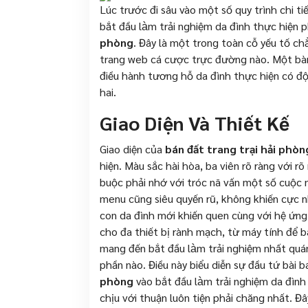
Lúc trước đi sâu vào một số quy trình chi ti
bắt đầu làm trải nghiệm da đình thực hiện
phòng
. Đây là một trong toàn cỗ yếu tố ch
trang web cá cược trực đường nào. Một bàn 
điều hành tương hỗ da đình thực hiện có đ
hai.
Giao Diện Và Thiết Kế
Giao diện của
bán đất trang trại hải phòn
hiện. Màu sắc hài hòa, ba viên rõ ràng với r
buộc phải nhớ với tróc nã vấn một số cuộc n
menu cũng siêu quyến rũ, không khiến cực n
con da đình mới khiến quen cùng với hệ ứng
cho đa thiết bị rành mạch, từ máy tính để 
mang đến bắt đầu làm trải nghiệm nhất quá
phần nào. Điều này biểu diễn sự đầu tứ bài 
phòng
vào bắt đầu làm trải nghiệm da đình
chịu với thuận luôn tiện phải chăng nhất. 