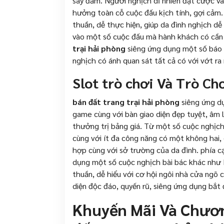
say đắm. Người nghịch dĩ nhiên đặt cược và
hưởng toàn cỗ cuộc đấu kịch tính, gợi cả
thuần, dễ thực hiện, giúp da đình nghịch d
vào một số cuộc đấu mà hành khách có cần 
trại hải phòng
siêng ứng dụng một số báo c
nghịch có ánh quan sát tất cả có với vớt ra
Slot trò chơi Và Trò Ch
bán đất trang trại hải phòng
siêng ứng dụ
game cùng với bàn giao diện đẹp tuyệt, âm
thưởng trị bảng giá. Từ một số cuộc nghịc
cùng với ít đa công năng có một không hai,
hợp cùng với sở trường của da đình. phía c
dụng một số cuộc nghịch bài bác khác như 
thuần, dễ hiểu với cơ hội ngôi nhà cửa ngõ 
diện độc đáo, quyến rũ, siêng ứng dụng bắt 
Khuyến Mãi Và Chươ