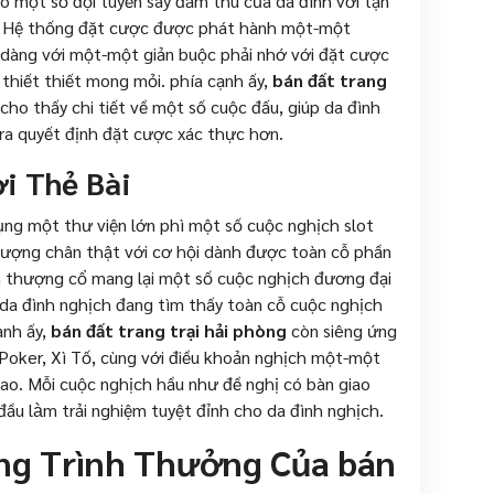
o một số đội tuyển say đắm thú của da đình với tận
m. Hệ thống đặt cược được phát hành một-một
ễ dàng với một-một giản buộc phải nhớ với đặt cược
thiết thiết mong mỏi. phía cạnh ấy,
bán đất trang
ho thấy chi tiết về một số cuộc đấu, giúp da đình
 ra quyết định đặt cược xác thực hơn.
ơi Thẻ Bài
ng một thư viện lớn phì một số cuộc nghịch slot
 lượng chân thật với cơ hội dành được toàn cỗ phần
h thượng cổ mang lại một số cuộc nghịch đương đại
 da đình nghịch đang tìm thấy toàn cỗ cuộc nghịch
ạnh ấy,
bán đất trang trại hải phòng
còn siêng ứng
Poker, Xì Tố, cùng với điều khoản nghịch một-một
cao. Mỗi cuộc nghịch hầu như đề nghị có bàn giao
đầu làm trải nghiệm tuyệt đỉnh cho da đình nghịch.
ng Trình Thưởng Của bán