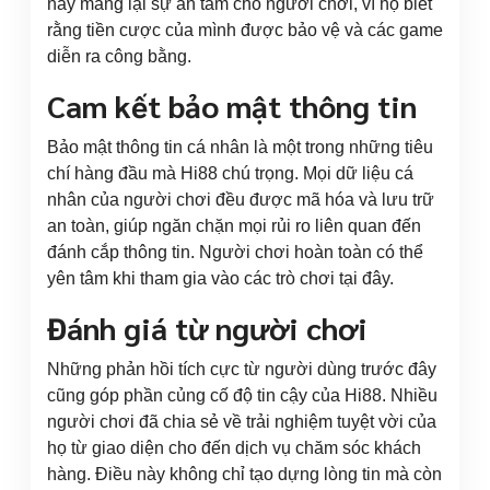
này mang lại sự an tâm cho người chơi, vì họ biết
rằng tiền cược của mình được bảo vệ và các game
diễn ra công bằng.
Cam kết bảo mật thông tin
Bảo mật thông tin cá nhân là một trong những tiêu
chí hàng đầu mà Hi88 chú trọng. Mọi dữ liệu cá
nhân của người chơi đều được mã hóa và lưu trữ
an toàn, giúp ngăn chặn mọi rủi ro liên quan đến
đánh cắp thông tin. Người chơi hoàn toàn có thể
yên tâm khi tham gia vào các trò chơi tại đây.
Đánh giá từ người chơi
Những phản hồi tích cực từ người dùng trước đây
cũng góp phần củng cố độ tin cậy của Hi88. Nhiều
người chơi đã chia sẻ về trải nghiệm tuyệt vời của
họ từ giao diện cho đến dịch vụ chăm sóc khách
hàng. Điều này không chỉ tạo dựng lòng tin mà còn