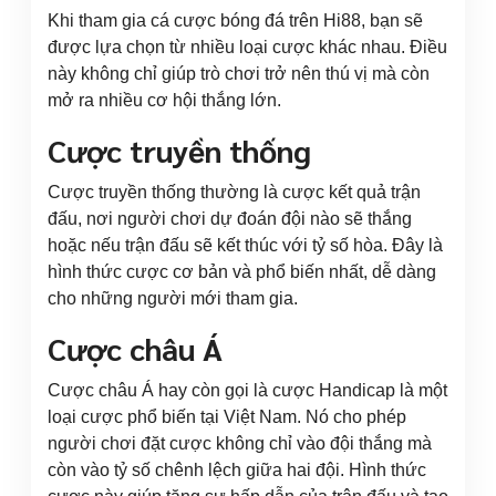
Khi tham gia cá cược bóng đá trên Hi88, bạn sẽ
được lựa chọn từ nhiều loại cược khác nhau. Điều
này không chỉ giúp trò chơi trở nên thú vị mà còn
mở ra nhiều cơ hội thắng lớn.
Cược truyền thống
Cược truyền thống thường là cược kết quả trận
đấu, nơi người chơi dự đoán đội nào sẽ thắng
hoặc nếu trận đấu sẽ kết thúc với tỷ số hòa. Đây là
hình thức cược cơ bản và phổ biến nhất, dễ dàng
cho những người mới tham gia.
Cược châu Á
Cược châu Á hay còn gọi là cược Handicap là một
loại cược phổ biến tại Việt Nam. Nó cho phép
người chơi đặt cược không chỉ vào đội thắng mà
còn vào tỷ số chênh lệch giữa hai đội. Hình thức