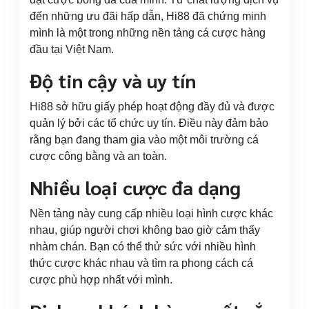
đến những ưu đãi hấp dẫn, Hi88 đã chứng minh
mình là một trong những nền tảng cá cược hàng
đầu tại Việt Nam.
Độ tin cậy và uy tín
Hi88 sở hữu giấy phép hoạt động đầy đủ và được
quản lý bởi các tổ chức uy tín. Điều này đảm bảo
rằng bạn đang tham gia vào một môi trường cá
cược công bằng và an toàn.
Nhiều loại cược đa dạng
Nền tảng này cung cấp nhiều loại hình cược khác
nhau, giúp người chơi không bao giờ cảm thấy
nhàm chán. Bạn có thể thử sức với nhiều hình
thức cược khác nhau và tìm ra phong cách cá
cược phù hợp nhất với mình.