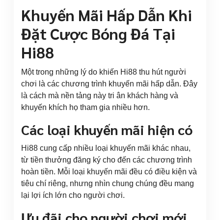
Khuyến Mãi Hấp Dẫn Khi
Đặt Cược Bóng Đá Tại
Hi88
Một trong những lý do khiến Hi88 thu hút người
chơi là các chương trình khuyến mãi hấp dẫn. Đây
là cách mà nền tảng này tri ân khách hàng và
khuyến khích họ tham gia nhiều hơn.
Các loại khuyến mãi hiện có
Hi88 cung cấp nhiều loại khuyến mãi khác nhau,
từ tiền thưởng đăng ký cho đến các chương trình
hoàn tiền. Mỗi loại khuyến mãi đều có điều kiện và
tiêu chí riêng, nhưng nhìn chung chúng đều mang
lại lợi ích lớn cho người chơi.
Ưu đãi cho người chơi mới