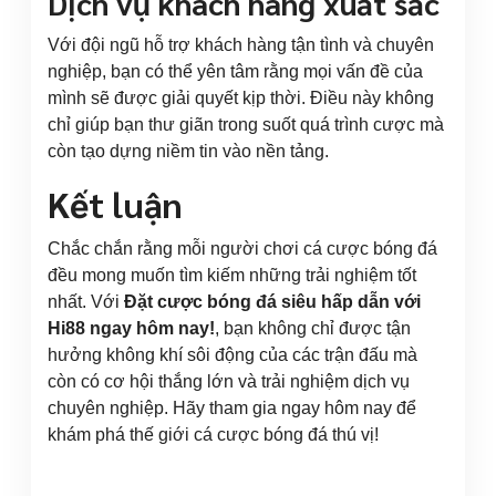
Dịch vụ khách hàng xuất sắc
Với đội ngũ hỗ trợ khách hàng tận tình và chuyên
nghiệp, bạn có thể yên tâm rằng mọi vấn đề của
mình sẽ được giải quyết kịp thời. Điều này không
chỉ giúp bạn thư giãn trong suốt quá trình cược mà
còn tạo dựng niềm tin vào nền tảng.
Kết luận
Chắc chắn rằng mỗi người chơi cá cược bóng đá
đều mong muốn tìm kiếm những trải nghiệm tốt
nhất. Với
Đặt cược bóng đá siêu hấp dẫn với
Hi88 ngay hôm nay!
, bạn không chỉ được tận
hưởng không khí sôi động của các trận đấu mà
còn có cơ hội thắng lớn và trải nghiệm dịch vụ
chuyên nghiệp. Hãy tham gia ngay hôm nay để
khám phá thế giới cá cược bóng đá thú vị!