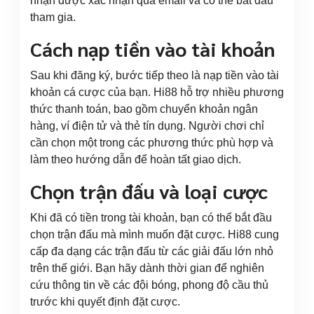
nhận được xác nhận qua email và có thể bắt đầu
tham gia.
Cách nạp tiền vào tài khoản
Sau khi đăng ký, bước tiếp theo là nạp tiền vào tài
khoản cá cược của bạn. Hi88 hỗ trợ nhiều phương
thức thanh toán, bao gồm chuyển khoản ngân
hàng, ví điện tử và thẻ tín dụng. Người chơi chỉ
cần chọn một trong các phương thức phù hợp và
làm theo hướng dẫn để hoàn tất giao dịch.
Chọn trận đấu và loại cược
Khi đã có tiền trong tài khoản, bạn có thể bắt đầu
chọn trận đấu mà mình muốn đặt cược. Hi88 cung
cấp đa dạng các trận đấu từ các giải đấu lớn nhỏ
trên thế giới. Bạn hãy dành thời gian để nghiên
cứu thông tin về các đội bóng, phong độ cầu thủ
trước khi quyết định đặt cược.