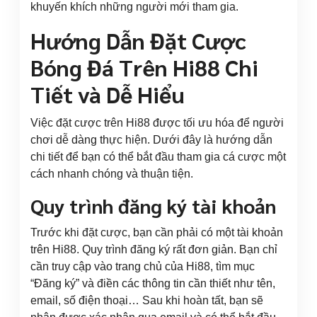
khuyến khích những người mới tham gia.
Hướng Dẫn Đặt Cược
Bóng Đá Trên Hi88 Chi
Tiết và Dễ Hiểu
Việc đặt cược trên Hi88 được tối ưu hóa để người
chơi dễ dàng thực hiện. Dưới đây là hướng dẫn
chi tiết để bạn có thể bắt đầu tham gia cá cược một
cách nhanh chóng và thuận tiện.
Quy trình đăng ký tài khoản
Trước khi đặt cược, bạn cần phải có một tài khoản
trên Hi88. Quy trình đăng ký rất đơn giản. Bạn chỉ
cần truy cập vào trang chủ của Hi88, tìm mục
“Đăng ký” và điền các thông tin cần thiết như tên,
email, số điện thoại… Sau khi hoàn tất, bạn sẽ