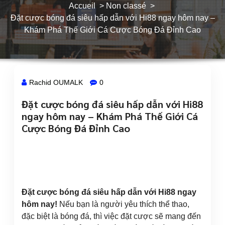
Accueil
>
Non classé
>
Đặt cược bóng đá siêu hấp dẫn với Hi88 ngay hôm nay –
Khám Phá Thế Giới Cá Cược Bóng Đá Đỉnh Cao
Rachid OUMALK
0
Đặt cược bóng đá siêu hấp dẫn với Hi88
21 Déc, 2023
ngay hôm nay – Khám Phá Thế Giới Cá
Cược Bóng Đá Đỉnh Cao
Đặt cược bóng đá siêu hấp dẫn với Hi88 ngay
hôm nay!
Nếu bạn là người yêu thích thể thao,
đặc biệt là bóng đá, thì việc đặt cược sẽ mang đến