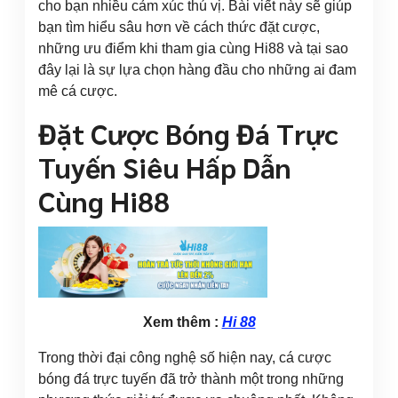
cho bạn nhiều cảm xúc thú vị. Bài viết này sẽ giúp
bạn tìm hiểu sâu hơn về cách thức đặt cược,
những ưu điểm khi tham gia cùng Hi88 và tại sao
đây lại là sự lựa chọn hàng đầu cho những ai đam
mê cá cược.
Đặt Cược Bóng Đá Trực
Tuyến Siêu Hấp Dẫn
Cùng Hi88
Xem thêm :
Hi 88
Trong thời đại công nghệ số hiện nay, cá cược
bóng đá trực tuyến đã trở thành một trong những