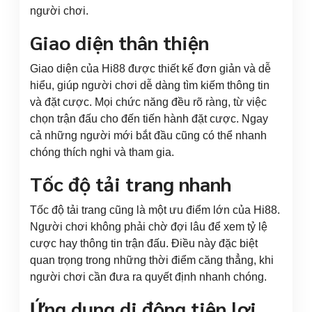
người chơi.
Giao diện thân thiện
Giao diện của Hi88 được thiết kế đơn giản và dễ
hiểu, giúp người chơi dễ dàng tìm kiếm thông tin
và đặt cược. Mọi chức năng đều rõ ràng, từ việc
chọn trận đấu cho đến tiến hành đặt cược. Ngay
cả những người mới bắt đầu cũng có thể nhanh
chóng thích nghi và tham gia.
Tốc độ tải trang nhanh
Tốc độ tải trang cũng là một ưu điểm lớn của Hi88.
Người chơi không phải chờ đợi lâu để xem tỷ lệ
cược hay thông tin trận đấu. Điều này đặc biệt
quan trọng trong những thời điểm căng thẳng, khi
người chơi cần đưa ra quyết định nhanh chóng.
Ứng dụng di động tiện lợi