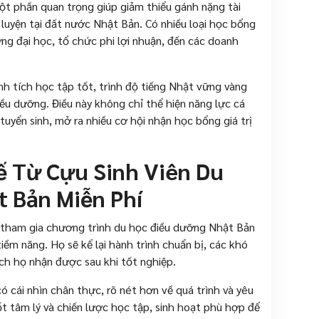
t phần quan trọng giúp giảm thiểu gánh nặng tài
n luyện tại đất nước Nhật Bản. Có nhiều loại học bổng
ng đại học, tổ chức phi lợi nhuận, đến các doanh
nh tích học tập tốt, trình độ tiếng Nhật vững vàng
iều dưỡng. Điều này không chỉ thể hiện năng lực cá
uyển sinh, mở ra nhiều cơ hội nhận học bổng giá trị
 Từ Cựu Sinh Viên Du
 Bản Miễn Phí
g tham gia chương trình du học điều dưỡng Nhật Bản
iềm năng. Họ sẽ kể lại hành trình chuẩn bị, các khó
ích họ nhận được sau khi tốt nghiệp.
ó cái nhìn chân thực, rõ nét hơn về quá trình và yêu
t tâm lý và chiến lược học tập, sinh hoạt phù hợp để