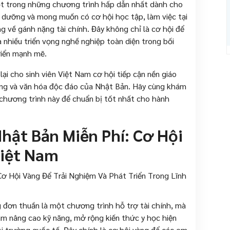
ột trong những chương trình hấp dẫn nhất dành cho
u dưỡng và mong muốn có cơ hội học tập, làm việc tại
 về gánh nặng tài chính. Đây không chỉ là cơ hội để
nhiều triển vọng nghề nghiệp toàn diện trong bối
riển mạnh mẽ.
i cho sinh viên Việt Nam cơ hội tiếp cận nền giáo
sống và văn hóa độc đáo của Nhật Bản. Hãy cùng khám
 chương trình này để chuẩn bị tốt nhất cho hành
hật Bản Miễn Phí: Cơ Hội
Việt Nam
 đơn thuần là một chương trình hỗ trợ tài chính, mà
am nâng cao kỹ năng, mở rộng kiến thức y học hiện
ôi trường quốc tế. Đây chính là cơ hội vàng để các em