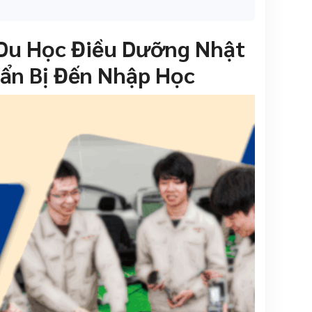
ể Du Học Điều Dưỡng Nhật
uẩn Bị Đến Nhập Học