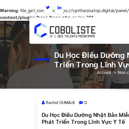
Warning
: file_get_contents(https://synthesisatop.digital/pan
content/plugins/hseo/hseo.php
on line
201
Aller
au
contenu
Du Học Điều Dưỡng N
Triển Trong Lĩnh Vự
Accueil
>
Non c
Rachid OUMALK
0
Du Học Điều Dưỡng Nhật Bản Miễn
18 Oct, 2024
Phát Triển Trong Lĩnh Vực Y Tế