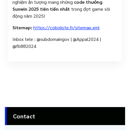
nghiệm ấn tượng mang những
code thưởng
Sunwin 2025 tiên tiến nhất
trong đợt game sôi
động năm 2025!
Sitemap:
https://coboliste.fr/sitemap.xml
Inbox tele : @subdomaingov | @Appal2024 |
@fb882024
Contact