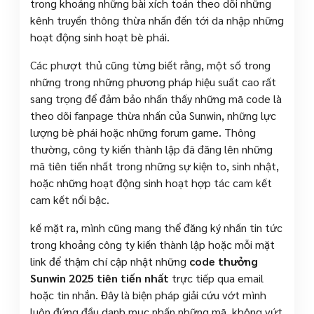
trong khoảng những bài xích toán theo dõi những
kênh truyền thông thừa nhấn đến tới da nhập những
hoạt động sinh hoạt bè phái.
Các phượt thủ cũng từng biết rằng, một số trong
những trong những phương pháp hiệu suất cao rất
sang trọng để đảm bảo nhấn thấy những mã code là
theo dõi fanpage thừa nhấn của Sunwin, những lực
lượng bè phái hoặc những forum game. Thông
thường, công ty kiến thành lập đã đăng lên những
mã tiên tiến nhất trong những sự kiện to, sinh nhật,
hoặc những hoạt động sinh hoạt hợp tác cam kết
cam kết nổi bậc.
kế mặt ra, mình cũng mang thể đăng ký nhấn tin tức
trong khoảng công ty kiến thành lập hoặc mỗi mặt
link để thậm chí cập nhật những
code thưởng
Sunwin 2025 tiên tiến nhất
trực tiếp qua email
hoặc tin nhắn. Đây là biện pháp giải cứu vớt mình
luôn đứng đầu danh mục nhấn những mã, không vứt