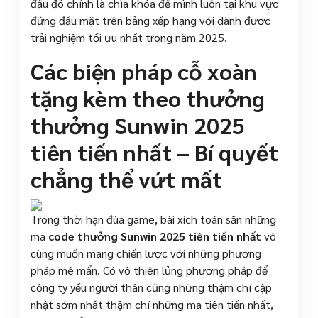
đầu đó chính là chìa khóa để mình luôn tại khu vực
đứng đầu mặt trên bảng xếp hạng với dành được
trải nghiệm tối ưu nhất trong năm 2025.
Các biện pháp cỗ xoàn
tặng kèm theo thưởng
thưởng Sunwin 2025
tiên tiến nhất – Bí quyết
chẳng thể vứt mất
Trong thời hạn đùa game, bài xích toán săn những
mã
code thưởng Sunwin 2025 tiên tiến nhất
vô
cùng muốn mang chiến lược với những phương
pháp mê mẩn. Có vô thiên lủng phương pháp để
công ty yếu người thân cũng những thậm chí cập
nhật sớm nhất thậm chí những mã tiên tiến nhất,