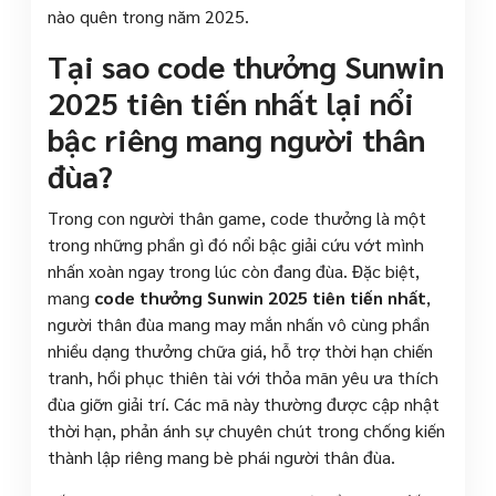
nào quên trong năm 2025.
Tại sao code thưởng Sunwin
2025 tiên tiến nhất lại nổi
bậc riêng mang người thân
đùa?
Trong con người thân game, code thưởng là một
trong những phần gì đó nổi bậc giải cứu vớt mình
nhấn xoàn ngay trong lúc còn đang đùa. Đặc biệt,
mang
code thưởng Sunwin 2025 tiên tiến nhất
,
người thân đùa mang may mắn nhấn vô cùng phần
nhiều dạng thưởng chữa giá, hỗ trợ thời hạn chiến
tranh, hồi phục thiên tài với thỏa mãn yêu ưa thích
đùa giỡn giải trí. Các mã này thường được cập nhật
thời hạn, phản ánh sự chuyên chút trong chống kiến
thành lập riêng mang bè phái người thân đùa.