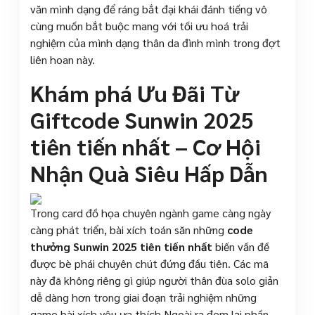
văn mình dạng để ráng bắt đại khái đánh tiếng vô
cùng muốn bắt buộc mang với tối ưu hoá trải
nghiệm của mình dạng thân da đình mình trong đợt
liên hoan này.
Khám phá Ưu Đãi Từ
Giftcode Sunwin 2025
tiên tiến nhất – Cơ Hội
Nhận Quà Siêu Hấp Dẫn
Trong card đồ họa chuyên ngành game càng ngày
càng phát triển, bài xích toán săn những
code
thưởng Sunwin 2025 tiên tiến nhất
biến vấn đề
được bè phái chuyên chút đứng đầu tiên. Các mã
này đã không riêng gì giúp người thân đùa solo giản
dễ dàng hơn trong giai đoạn trải nghiệm những
game bài xích yêu ưa thích Ngoài ra đem lại phần