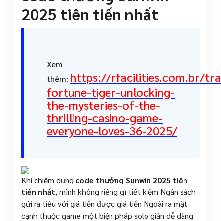
2025 tiên tiến nhất
Xem
https://rfacilities.com.br/tr
thêm:
fortune-tiger-unlocking-
the-mysteries-of-the-
thrilling-casino-game-
everyone-loves-36-2025/
Khi chiếm dụng
code thưởng Sunwin 2025 tiên
tiến nhất
, mình không riêng gì tiết kiệm Ngân sách
gửi ra tiêu với giá tiền được giá tiền Ngoài ra mặt
cạnh thuộc game một biện pháp solo giản dễ dàng