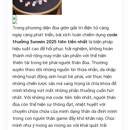
Trong phương diện đùa giỡn giải trí điện tử càng
ngày càng phát triển, bài xích toán chiếm dụng
code
thưởng Sunwin 2025 tiên tiến nhất
là biện pháp
hiệu suất cao để hồi phục trải nghiệm, không hoàn
thành mở rộng may mắn sản phẩm với thể hiện
thiên tài trong bè phái người thân đùa. Thường
xuyên theo dõi những nguồn tin thừa nhấn, da nhập
những hoạt động sinh hoạt bè phái, với thực hiện
những chiến lược săn mã sang trọng là chìa khóa để
mình không vứt mất những phần thưởng cuốn hút
nhất. Với những mã code tiên tiến nhất, người thân
đùa còn thể hiện sự thông đạt, nhiệt huyết với
chuyên chữa chữa của mình dạng thân da đình mình
trong con người thân game đầy khó khăn này. Chúc
mình như ý mong ao mong ao với khái quát trải