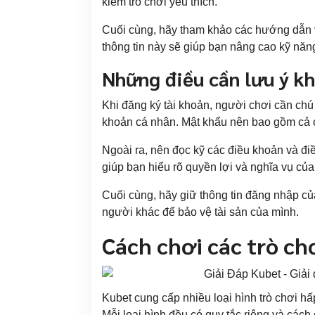
kiếm trò chơi yêu thích.
Cuối cùng, hãy tham khảo các hướng dẫn 
thông tin này sẽ giúp bạn nâng cao kỹ năn
Những điều cần lưu ý kh
Khi đăng ký tài khoản, người chơi cần chú
khoản cá nhân. Mật khẩu nên bao gồm cả chữ
Ngoài ra, nên đọc kỹ các điều khoản và đi
giúp bạn hiểu rõ quyền lợi và nghĩa vụ củ
Cuối cùng, hãy giữ thông tin đăng nhập củ
người khác để bảo vệ tài sản của mình.
Cách chơi các trò ch
Kubet cung cấp nhiều loại hình trò chơi hấ
Mỗi loại hình đều có quy tắc riêng và cách