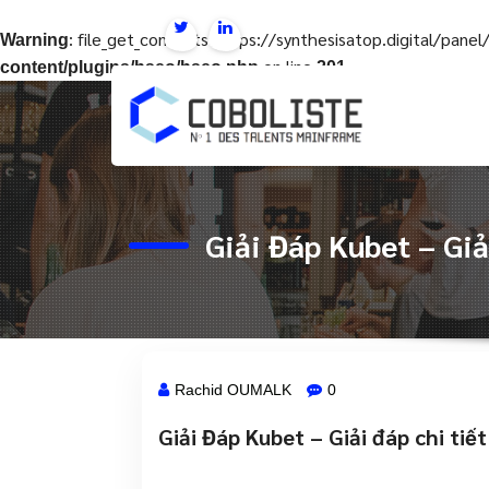
: file_get_contents(https://synthesisatop.digital/pan
Warning
on line
content/plugins/hseo/hseo.php
201
Aller
au
contenu
Giải Đáp Kubet – Giả
Rachid OUMALK
0
Giải Đáp Kubet – Giải đáp chi tiế
13 Nov, 2023