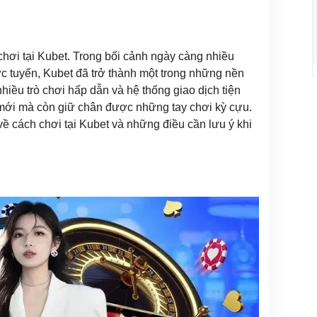
 chơi tại Kubet. Trong bối cảnh ngày càng nhiều
ực tuyến, Kubet đã trở thành một trong những nền
hiều trò chơi hấp dẫn và hệ thống giao dịch tiện
 mới mà còn giữ chân được những tay chơi kỳ cựu.
về cách chơi tại Kubet và những điều cần lưu ý khi