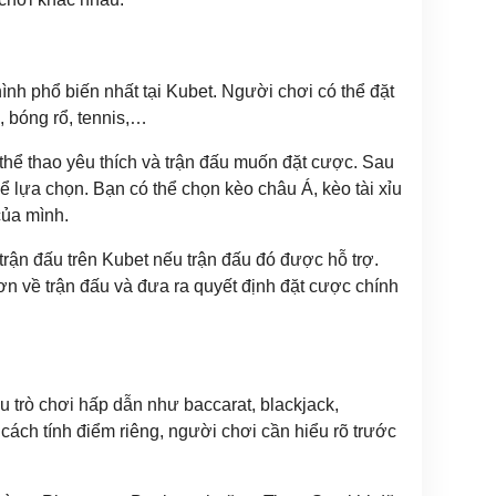
ình phổ biến nhất tại Kubet. Người chơi có thể đặt
 bóng rổ, tennis,…
thể thao yêu thích và trận đấu muốn đặt cược. Sau
ể lựa chọn. Bạn có thể chọn kèo châu Á, kèo tài xỉu
của mình.
 trận đấu trên Kubet nếu trận đấu đó được hỗ trợ.
ơn về trận đấu và đưa ra quyết định đặt cược chính
u trò chơi hấp dẫn như baccarat, blackjack,
 cách tính điểm riêng, người chơi cần hiểu rõ trước