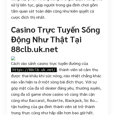
xử lý liên tục, giúp người trong gia đình chơi gồm
tầm quan sát toàn diện cũng như kiên quyết cá
cược đích thị nhất.
Casino Trực Tuyến Sống
Động Như Thật Tại
88clb.uk.net
Cách vào sảnh casino trực tuyến đường của
, thành viên sẽ cảm thu
https://88clb.uk.net/
được thai khâu khí sức nóng, náo nhiệt chẳng khác
nào vẫn hiện ra ở một sòng bài đích thực. Với sự
góp mặt của đa số dealer đáng yêu, thường xuyên,
cùng đa số game show casino vô cùng thân cận
cũng như Baccarat, Roulette, Blackjack, Sic Bo…
tận hưởng của gia đình thành viên sẽ trở thành
trung thực cũng như hấp dẫn hơn bao giờ hết.