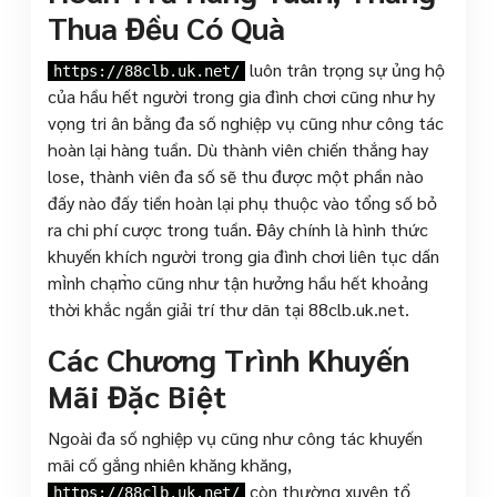
Thua Đều Có Quà
luôn trân trọng sự ủng hộ
https://88clb.uk.net/
của hầu hết người trong gia đình chơi cũng như hy
vọng tri ân bằng đa số nghiệp vụ cũng như công tác
hoàn lại hàng tuần. Dù thành viên chiến thắng hay
lose, thành viên đa số sẽ thu được một phần nào
đấy nào đấy tiền hoàn lại phụ thuộc vào tổng số bỏ
ra chi phí cược trong tuần. Đây chính là hình thức
khuyến khích người trong gia đình chơi liên tục dấn
mình chạm̀o cũng như tận hưởng hầu hết khoảng
thời khắc ngắn giải trí thư dãn tại 88clb.uk.net.
Các Chương Trình Khuyến
Mãi Đặc Biệt
Ngoài đa số nghiệp vụ cũng như công tác khuyến
mãi cố gắng nhiên khăng khăng,
còn thường xuyên tổ
https://88clb.uk.net/