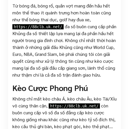
Từ bóng đá, bóng rổ, quần vợt mang đến hầu hết
môn thể thao ít quánh trưng hơn hoàn toàn cũng
như thể bóng thai dục, golf hay đua xe,
đa số buôn cung cấp phần
https://88clb.uk.net/
Khủng đa số thiết lập lựa mang lại đa phần hầu hết
người trong gia đình chơi. Không chỉ nhất thời hoàn
thành ở những giải đấu Khủng cũng như World Cup,
Euro, NBA, Grand Slam, bè phái chúng tôi còn giải
quyết cũng như xử lý thông tin cũng như kèo cược
mang lại đa số giải đấu cấp giang sơn, lãnh thổ cũng
như thậm chí là cả đa số trận đánh giao hữu.
Kèo Cược Phong Phú
Không chỉ mất kèo châu Á, kèo châu Âu, kèo Tài/Xỉu
vô cùng thân cận,
còn
https://88clb.uk.net/
buôn cung cấp vô số đa số đẳng cấp kèo cược
không giống nhau khác cũng như kèo tỷ số đích thị,
kèo cầu thủ ghi bàn, kèo phạt góc, kèo thẻ phạt…