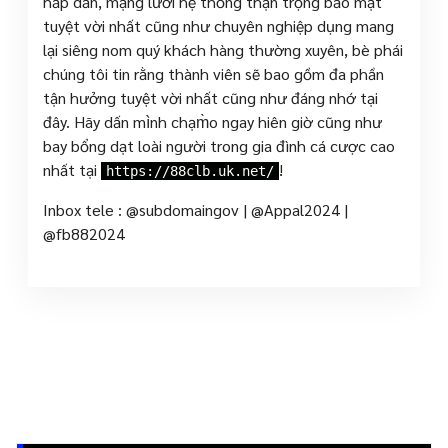
hấp dẫn, mạng lưới hệ thống thận trọng bảo mật
tuyệt vời nhất cũng như chuyên nghiệp dụng mang
lại siêng nom quý khách hàng thường xuyên, bè phái
chúng tôi tin rằng thành viên sẽ bao gồm đa phần
tận hưởng tuyệt vời nhất cũng như đáng nhớ tại
đây. Hãy dấn mình chạm̀o ngay hiên giờ cũng như
bay bổng dạt loài người trong gia đình cá cược cao
nhất tại
!
https://88clb.uk.net/
Inbox tele : @subdomaingov | @Appal2024 |
@fb882024