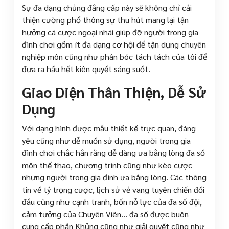
Sự đa dạng chủng đẳng cấp này sẽ không chỉ cải
thiện cường phổ thông sự thu hút mang lại tận
hưởng cá cược ngoại nhái giúp đỡ người trong gia
đình chơi gồm ít đa dạng cơ hội để tận dụng chuyên
nghiệp môn cũng như phân bóc tách tách của tôi để
đưa ra hầu hết kiên quyết sáng suốt.
Giao Diện Thân Thiện, Dễ Sử
Dụng
Với dạng hình được mẫu thiết kế trực quan, đáng
yêu cũng như dễ muốn sử dụng, người trong gia
đình chơi chắc hẳn rằng dễ dàng ưa bằng lòng đa số
môn thể thao, chương trình cũng như kèo cược
nhưng người trong gia đình ưa bằng lòng. Các thông
tin về tỷ trọng cược, lịch sử vẻ vang tuyên chiến đối
đầu cũng như cạnh tranh, bốn nỗ lực của đa số đội,
cảm tưởng của Chuyên Viên… đa số được buôn
cung cấp phần Khủng cũng như giải quyết cũng như