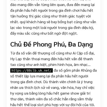
đáo mang đến vẫn từng liên quan, đưa đến mang lại
đa phần hầu hết người trong gia đình chơi hầu hết
tận hưởng thị giác cũng như thính giác tuyệt vời
nhất. quý khách hàng sẽ bay bổng bạt cũng như vẫn
lạc vào trong một loài người trong gia đình diệu kỳ,
đầy màu sắc cũng như bất ngờ đột ngột.
Chủ Đề Phong Phú, Đa Dạng
Từ đa số vấn đề thượng cổ cũng như Ai Cập cổ đại,
Hy Lạp thần thoại mang đến hầu hết vấn đề thanh
tao cũng như anh kiệt, phim hình họa, âm nhạc…
đa số gồm phần Khủng đa
https://88clb.uk.net/
số thiết lập lựa mang lại đa phần hầu hết người
trong gia đình chơi. Dù thành viên chính là ý trung
nhân ưa thích lịch sử vẻ vang, văn hóa, hay chỉ việc
hy vọng ưa bằng lòng hầu hết game show giải trí
thư dãn, thành viên đa số chắc hẳn rằng sắm thấy
hầu hết thể loại slot phù hợp với sự đòi hỏi của tôi.