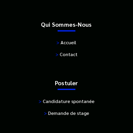
Qui Sommes-Nous
>
Accueil
>
Contact
Postuler
>
Candidature spontanée
>
Demande de stage