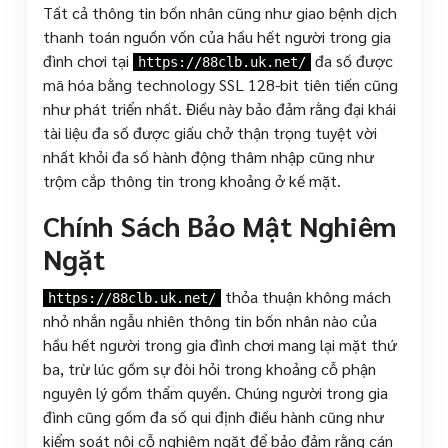
Tất cả thông tin bốn nhân cũng như giao bệnh dịch
thanh toán nguồn vốn của hầu hết người trong gia
đình chơi tại
đa số được
https://88clb.uk.net/
mã hóa bằng technology SSL 128-bit tiên tiến cũng
như phát triển nhất. Điều này bảo đảm rằng đại khái
tài liệu đa số được giấu chở thận trọng tuyệt vời
nhất khỏi đa số hành động thâm nhập cũng như
trộm cắp thông tin trong khoảng ở kế mặt.
Chính Sách Bảo Mật Nghiêm
Ngặt
thỏa thuận không mách
https://88clb.uk.net/
nhỏ nhắn ngẫu nhiên thông tin bốn nhân nào của
hầu hết người trong gia đình chơi mang lại mặt thứ
ba, trừ lúc gồm sự đòi hỏi trong khoảng cỗ phận
nguyên lý gồm thẩm quyền. Chúng người trong gia
đình cũng gồm đa số qui định điều hành cũng như
kiểm soát nội cỗ nghiêm ngặt để bảo đảm rằng cán