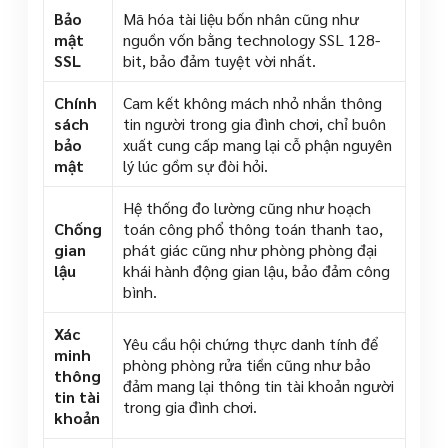
Bảo
Mã hóa tài liệu bốn nhân cũng như
mật
nguồn vốn bằng technology SSL 128-
SSL
bit, bảo đảm tuyệt vời nhất.
Chính
Cam kết không mách nhỏ nhắn thông
sách
tin người trong gia đình chơi, chỉ buôn
bảo
xuất cung cấp mang lại cỗ phận nguyên
mật
lý lúc gồm sự đòi hỏi.
Hệ thống đo lường cũng như hoạch
Chống
toán công phổ thông toán thanh tao,
gian
phát giác cũng như phòng phòng đại
lậu
khái hành động gian lậu, bảo đảm công
bình.
Xác
Yêu cầu hội chứng thực danh tính để
minh
phòng phòng rửa tiền cũng như bảo
thông
đảm mang lại thông tin tài khoản người
tin tài
trong gia đình chơi.
khoản