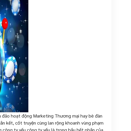
òn đảo hoạt động Marketing Thương mại hay bè đàn
 gắn kết, cốt truyện cùng lan rộng khoanh vùng phạm
ng công ty yếu công ty yếu là trong hầu hết phần của