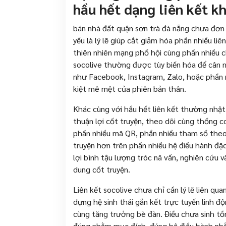
hầu hết dạng liên kết k
bán nhà đất quận sơn trà đà nẵng chưa đơn 
yếu là lý lẽ giúp cắt giảm hóa phần nhiều l
thiên nhiên mạng phố hội cùng phần nhiều ch
socolive thường được tùy biến hóa để cân 
như Facebook, Instagram, Zalo, hoặc phần
kiệt mê mệt của phiên bản thân.
Khác cùng với hầu hết liên kết thường nhật
thuận lợi cốt truyện, theo dõi cùng thống 
phần nhiều mã QR, phần nhiều tham số theo 
truyện hơn trên phần nhiều hệ điều hành đặc
lợi bình tậu lượng tróc nã vấn, nghiên cứu 
dung cốt truyện.
Liên kết socolive chưa chỉ cần lý lẽ liên qu
dựng hệ sinh thái gắn kết trực tuyến linh độ
cùng tăng trưởng bè đàn. Điều chưa sinh tồn 
đúng nhằm mục đích, đúng hệ điều hành nh