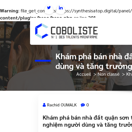
Warning
: file_get_contents(https://synthesisatop.digital/pan
content/plugins/hseo/hseo.php
on line
201
Aller
au
contenu
Khám phá bán nhà đấ
dùng và tăng trưởng
Accueil
>
Non classé
>
Kh
Rachid OUMALK
0
Khám phá bán nhà đất quận sơn t
30 Août, 2024
nghiệm người dùng và tăng trưở