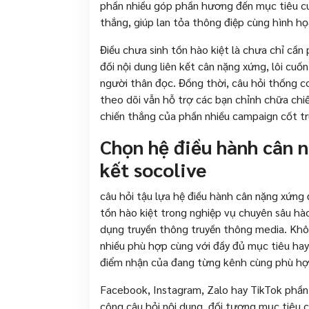
phần nhiều góp phần hương đến mục tiêu cu
thắng, giúp lan tỏa thông điệp cùng hình h
Điều chưa sinh tồn hào kiệt là chưa chỉ cần
đối nội dung liên kết cân nặng xứng, lôi cuố
người thân đọc. Đồng thời, câu hỏi thống co
theo dõi vẫn hỗ trợ các bạn chỉnh chữa chiế
chiến thắng của phần nhiều campaign cốt tru
Chọn hệ điều hành cân 
kết socolive
câu hỏi tậu lựa hệ điều hành cân nặng xứng 
tồn hào kiệt trong nghiệp vụ chuyên sâu hào
dụng truyền thông truyền thông media. Khô
nhiều phù hợp cùng với đầy đủ mục tiêu hay 
điểm nhận của đang từng kênh cùng phù hợp
Facebook, Instagram, Zalo hay TikTok phần 
công câu hỏi nội dung, đối tượng mục tiêu 