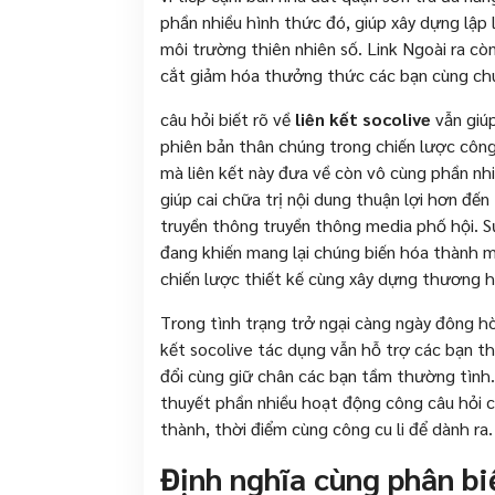
phần nhiều hình thức đó, giúp xây dựng lập l
môi trường thiên nhiên số. Link Ngoài ra cò
cắt giảm hóa thưởng thức các bạn cùng chuy
câu hỏi biết rõ về
liên kết socolive
vẫn giúp
phiên bản thân chúng trong chiến lược công 
mà liên kết này đưa về còn vô cùng phần nh
giúp cai chữa trị nội dung thuận lợi hơn đến
truyền thông truyền thông media phố hội. Sự
đang khiến mang lại chúng biến hóa thành mộ
chiến lược thiết kế cùng xây dựng thương h
Trong tình trạng trở ngại càng ngày đông hòn
kết socolive tác dụng vẫn hỗ trợ các bạn th
đổi cùng giữ chân các bạn tầm thường tình. H
thuyết phần nhiều hoạt động công câu hỏi 
thành, thời điểm cùng công cu li để dành ra.
Định nghĩa cùng phân biệ