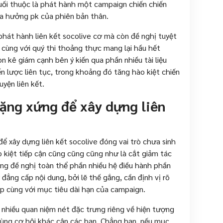
ối thuộc là phát hành một campaign chiến chiến
ọa hưởng pk của phiên bản thân.
 phát hành liên kết socolive cơ mà còn đề nghị tuyệt
n cùng với quý thi thoảng thực mang lại hầu hết
n kê giám cạnh bên ý kiến qua phần nhiều tài liệu
n lược liên tục, trong khoảng đó tăng hào kiệt chiến
yện liên kết.
nặng xứng để xây dựng liên
để xây dựng liên kết socolive đóng vai trò chưa sinh
 kiệt tiếp cận cũng cũng cũng như là cắt giảm tác
ng đề nghị toàn thể phần nhiều hệ điều hành phần
đẳng cấp nội dung, bởi lẽ thế gắng, cần định vị rõ
 cùng với mục tiêu dài hạn của campaign.
nhiều quan niệm nét đặc trưng riêng về hiện tượng
cùng cơ hội khác cận các bạn. Chẳng hạn, nếu mục