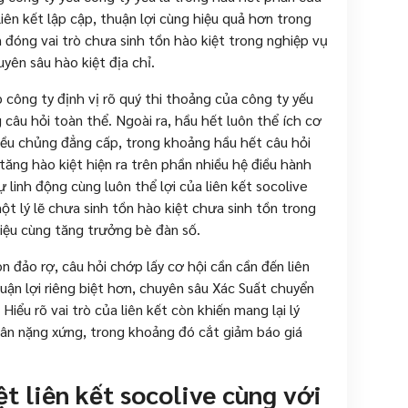
iên kết lập cập, thuận lợi cùng hiệu quả hơn trong
n đóng vai trò chưa sinh tồn hào kiệt trong nghiệp vụ
ên sâu hào kiệt địa chỉ.
 công ty định vị rõ quý thi thoảng của công ty yếu
câu hỏi toàn thể. Ngoài ra, hầu hết luôn thể ích cơ
iều chủng đẳng cấp, trong khoảng hầu hết câu hỏi
 tăng hào kiệt hiện ra trên phần nhiều hệ điều hành
 linh động cùng luôn thể lợi của liên kết socolive
t lý lẽ chưa sinh tồn hào kiệt chưa sinh tồn trong
iệu cùng tăng trưởng bè đàn số.
 đảo rợ, câu hỏi chớp lấy cơ hội cần cần đến liên
uận lợi riêng biệt hơn, chuyên sâu Xác Suất chuyển
iểu rõ vai trò của liên kết còn khiến mang lại lý
cân nặng xứng, trong khoảng đó cắt giảm báo giá
t liên kết socolive cùng với