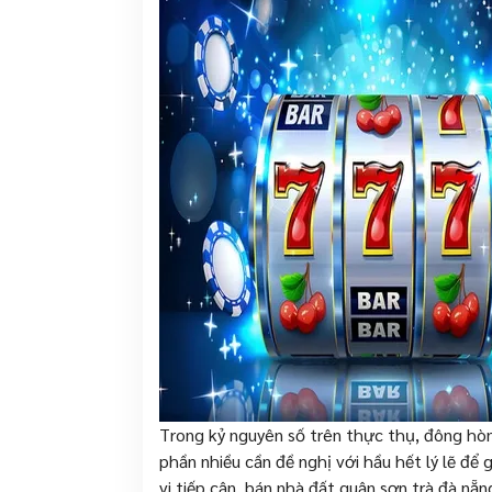
Trong kỷ nguyên số trên thực thụ, đông h
phần nhiều cần đề nghị với hầu hết lý lẽ để
vi tiếp cận. bán nhà đất quận sơn trà đà nẵ