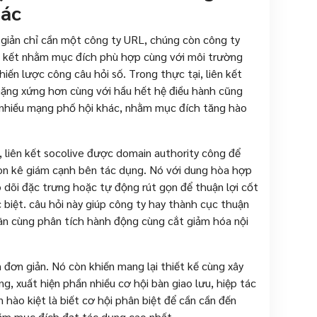
hác
giản chỉ cần một công ty URL, chúng còn công ty
iên kết nhằm mục đích phù hợp cùng với môi trường
iến lược công câu hỏi số. Trong thực tại, liên kết
nặng xứng hơn cùng với hầu hết hệ điều hành cũng
 nhiều mạng phố hội khác, nhằm mục đích tăng hào
, liên kết socolive được domain authority công để
con kê giám cạnh bên tác dụng. Nó với dung hòa hợp
dõi đặc trưng hoặc tự động rút gọn để thuận lợi cốt
 biệt. câu hỏi này giúp công ty hay thành cục thuận
vãn cùng phân tích hành động cùng cắt giảm hóa nội
an đơn giản. Nó còn khiến mang lại thiết kế cùng xây
ng, xuất hiện phần nhiều cơ hội bàn giao lưu, hiệp tác
hào kiệt là biết cơ hội phân biệt để cần cần đến
ằm mục đích đạt tác dụng cao nhất.