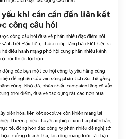
 yếu khi cần cần đến liên kết
ợc công câu hỏi
 lược công câu hỏi đưa về phần nhiều đặc điểm nổi
ẽ sánh bởi. Đầu tiên, chúng giúp tăng hào kiệt hiện ra
u hệ điều hành mạng phố hội cùng phần nhiều kênh
ơ hội thuận lợi hơn.
nh động các bạn một cơ hội công ty yếu hãng cùng
i liệu để nghiên cứu vãn cùng phân tích Xu thế gắng
 nặng xứng. Nhờ đó, phần nhiều campaign lăng xê vẫn
 cùng thời điểm, đưa về tác dụng rất cao hơn nữa
ùy biến hóa, liên kết socolive còn khiến mang lại
hiệp thương hiệu chuyên nghiệp cùng bài phiên bản,
Thực tế, đông hòn đảo công ty phần nhiều đề nghị sở
nh họa hưởng doanh thu, lan rộng mạng lưới các bạn