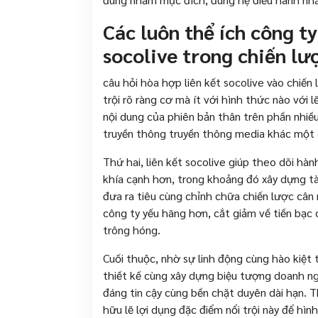
Các luôn thể ích công ty
socolive trong chiến lư
câu hỏi hòa hợp liên kết socolive vào chiến
trội rõ ràng cơ mà ít với hình thức nào với l
nội dung của phiên bản thân trên phần nhiề
truyền thông truyền thông media khác một c
Thứ hai, liên kết socolive giúp theo dõi hà
khía cạnh hơn, trong khoảng đó xây dựng tà
đưa ra tiêu cùng chỉnh chữa chiến lược cân
công ty yếu hãng hơn, cắt giảm về tiền bạc
trông hóng.
Cuối thuộc, nhờ sự linh động cùng hào kiệt t
thiết kế cùng xây dựng biệu tượng doanh ng
đáng tin cậy cùng bền chặt duyên dài hạn. 
hữu lẽ lợi dụng đặc điểm nổi trội này để hì