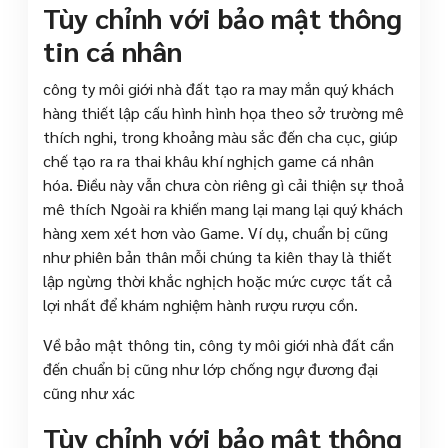
Tùy chỉnh với bảo mật thông
tin cá nhân
công ty môi giới nhà đất tạo ra may mắn quý khách
hàng thiết lập cấu hình hình họa theo sở trường mê
thích nghi, trong khoảng màu sắc đến cha cục, giúp
chế tạo ra ra thai khâu khí nghịch game cá nhân
hóa. Điều này vẫn chưa còn riêng gì cải thiện sự thoả
mê thích Ngoài ra khiến mang lại mang lại quý khách
hàng xem xét hơn vào Game. Ví dụ, chuẩn bị cũng
như phiên bản thân mỗi chúng ta kiên thay là thiết
lập ngừng thời khắc nghịch hoặc mức cược tất cả
lợi nhất để khám nghiệm hành rượu rượu cồn.
Về bảo mật thông tin, công ty môi giới nhà đất cần
đến chuẩn bị cũng như lớp chống ngự đương đại
cũng như xác
Tùy chỉnh với bảo mật thông