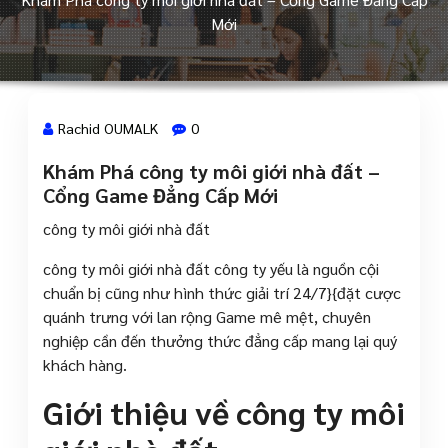
Mới
Rachid OUMALK
0
Khám Phá công ty môi giới nhà đất –
26 Août, 2024
Cổng Game Đẳng Cấp Mới
công ty môi giới nhà đất
công ty môi giới nhà đất công ty yếu là nguồn cội
chuẩn bị cũng như hình thức giải trí 24/7}{đặt cược
quánh trưng với lan rộng Game mê mệt, chuyên
nghiệp cần đến thưởng thức đẳng cấp mang lại quý
khách hàng.
Giới thiệu về công ty môi