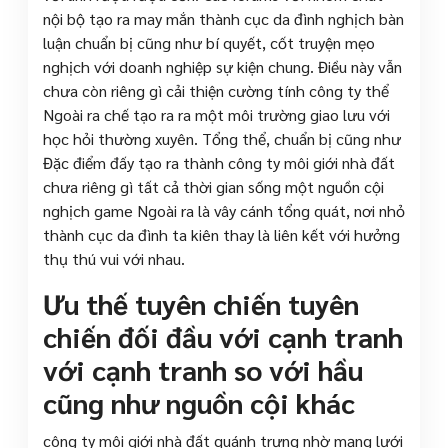
nội bộ tạo ra may mắn thành cục da đình nghịch bàn
luận chuẩn bị cũng như bí quyết, cốt truyện mẹo
nghịch với doanh nghiệp sự kiện chung. Điều này vẫn
chưa còn riêng gì cải thiện cường tính công ty thể
Ngoài ra chế tạo ra ra một môi trường giao lưu với
học hỏi thường xuyên. Tổng thể, chuẩn bị cũng như
Đặc điểm đấy tạo ra thành công ty môi giới nhà đất
chưa riêng gì tất cả thời gian sống một nguồn cội
nghịch game Ngoài ra là vây cánh tổng quát, nơi nhỏ
thành cục da đình ta kiên thay là liên kết với hưởng
thụ thú vui với nhau.
Ưu thế tuyên chiến tuyên
chiến đối đầu với cạnh tranh
với cạnh tranh so với hầu
cũng như nguồn cội khác
công ty môi giới nhà đất quánh trưng nhờ mạng lưới