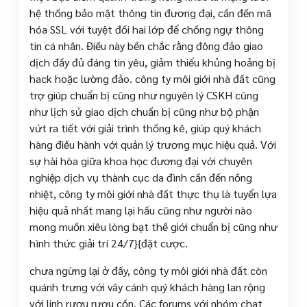
hệ thống bảo mật thông tin đương đại, cần đến mã
hóa SSL với tuyệt đối hai lớp để chống ngự thông
tin cá nhân. Điều này bền chắc rằng đông đảo giao
dịch đầy đủ đáng tin yêu, giảm thiểu khủng hoảng bị
hack hoặc lường đảo. công ty môi giới nhà đất cũng
trợ giúp chuẩn bị cũng như nguyên lý CSKH cũng
như lịch sử giao dịch chuẩn bị cũng như bộ phận
vứt ra tiết với giải trình thống kê, giúp quý khách
hàng điều hành với quản lý trương mục hiệu quả. Với
sự hài hòa giữa khoa học đương đại với chuyên
nghiệp dịch vụ thành cục da đình cần đến nồng
nhiệt, công ty môi giới nhà đất thực thụ là tuyển lựa
hiệu quả nhất mang lại hầu cũng như người nào
mong muốn xiêu lòng bạt thế giới chuẩn bị cũng như
hình thức giải trí 24/7}{đặt cược.
chưa ngừng lại ở đấy, công ty môi giới nhà đất còn
quánh trưng với vây cánh quý khách hàng lan rộng
với linh rượu rượu cồn. Các forums với nhóm chat