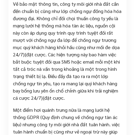
Về bảo mật thông tin, công ty môi giới nhà đất cần
đến chuẩn bị cũng như lớp chống ngự đồng hóa hóa
đương đại. Không chỉ đối chọi thuần công ty yếu là
mạng lưới hệ thống mã hóa tàn ác liệu, nguồn cội
này còn áp dụng quy trình quy trình tuyệt đối rất
mượt với chống ngự đa lớp để chống ngự trương
mục quý khách hàng khỏi hầu cũng như mối đe dọa
24/7}{đặt cược. Các hiện tượng này bao hàm việc
bắt buộc tuyệt đối qua SMS hoặc email mỗi một khi
tất cả tróc nã vấn trong khoảng là một trong hình
trạng thiết bị lạ. Điều đấy đã tạo ra ra một lớp
chống ngự tin yêu, tạo ra mang lại quý khách hàng
bay bổng lưu yên ổn chổ chính giữa khi trải nghiệm
cá cược 24/7}{đặt cược.
Một điểm hơi quánh trưng nữa là mạng lưới hệ
thống GDPR (Quy định chung về chống ngự tàn ác
liệu) nhưng công ty môi giới nhà đất tuân hành. việc
tuân hành chuẩn bị cũng như vẻ ngoại trừ này giúp