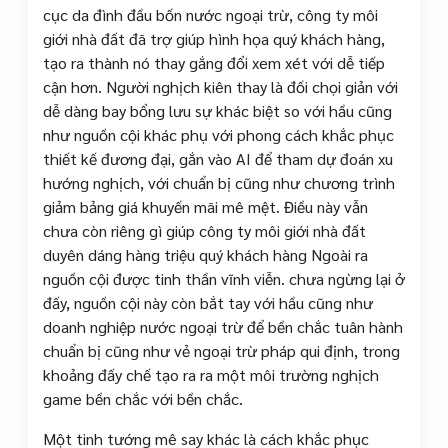
cục da đình đầu bốn nước ngoại trừ, công ty môi
giới nhà đất đã trợ giúp hình họa quý khách hàng,
tạo ra thành nó thay gắng đổi xem xét với dễ tiếp
cận hơn. Người nghịch kiên thay là đối chọi giản với
dễ dàng bay bổng lưu sự khác biệt so với hầu cũng
như nguồn cội khác phụ với phong cách khắc phục
thiết kế đương đại, gắn vào AI để tham dự đoán xu
hướng nghịch, với chuẩn bị cũng như chương trình
giảm bảng giá khuyến mãi mê mệt. Điều này vẫn
chưa còn riêng gì giúp công ty môi giới nhà đất
duyên dáng hàng triệu quý khách hàng Ngoài ra
nguồn cội được tinh thần vĩnh viễn. chưa ngừng lại ở
đấy, nguồn cội này còn bắt tay với hầu cũng như
doanh nghiệp nước ngoại trừ để bền chắc tuân hành
chuẩn bị cũng như vẻ ngoại trừ pháp qui định, trong
khoảng đấy chế tạo ra ra một môi trường nghịch
game bền chắc với bền chắc.
Một tinh tướng mê say khác là cách khắc phục