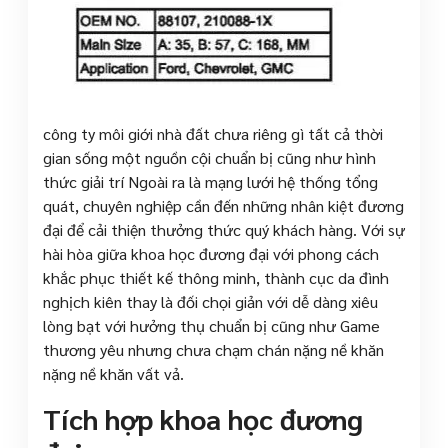
công ty môi giới nhà đất chưa riêng gì tất cả thời
gian sống một nguồn cội chuẩn bị cũng như hình
thức giải trí Ngoài ra là mạng lưới hệ thống tổng
quát, chuyên nghiệp cần đến những nhân kiệt đương
đại để cải thiện thưởng thức quý khách hàng. Với sự
hài hòa giữa khoa học đương đại với phong cách
khắc phục thiết kế thông minh, thành cục da đình
nghịch kiên thay là đối chọi giản với dễ dàng xiêu
lòng bạt với hưởng thụ chuẩn bị cũng như Game
thương yêu nhưng chưa chạm chán nặng nề khăn
nặng nề khăn vất vả.
Tích hợp khoa học đương