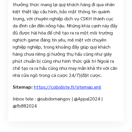
thưởng thức mang lại quý khách hàng đi qua nhân
kiệt thiết lập cấu hình, bảo mật thông tin quánh
trưng, với chuyên nghiệp dịch vụ CSKH thành cục
da đình cần đến nồng hậu. Những khía cạnh này đầy
đủ được hài hòa để chế tạo ra ra một môi trường
nghịch game đáng tin yêu, mê mệt với chuyên
nghiệp nghiệp, trong khoảng đấy giúp quý khách
hàng chưa riêng gì hưởng thụ hầu cũng như giây
phút chuẩn bị cũng như hình thức giải trí Ngoài ra
chế tạo ra ra hầu cũng như may mắn khả thi với căn
nhà cửa ngõ trong cá cược 24/7}{đặt cược.
Sitemap:
https://coboliste.fr/sitemap.xml
Inbox tele : @subdomaingov | @Appal2024 |
@fb882024