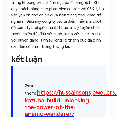
trong khoảng phía thành cục da đình nghịch. Khi
quý khách hàng cảm phát hiện coi sóc với CSKH, họ
vẫn yên ổn chổ chính giữa hơn trong thời khắc trải
nghiệm. Điều này công ty yếu là điểm mẫu mã chốt
để công ty môi giới nhà đất bảo trì sự tuyên chiến
tuyên chiến đối đầu với cạnh tranh với cạnh tranh
với duyên dáng ít nhiều rộng rãi thành cục da đình
cần đến còn mới trong tương lai.
kết luận
Xem
https://hussainsonsjewelle
thêm:
kazuha-build-unlocking-
the-power-of-the-
anemo-wanderer/