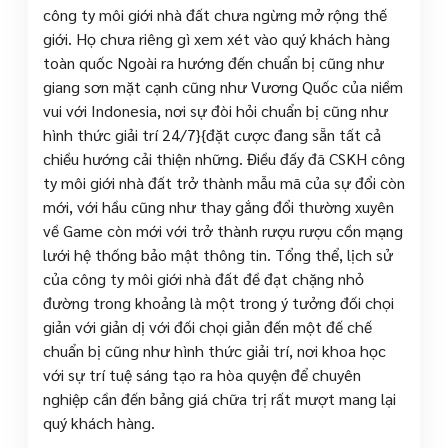
công ty môi giới nhà đất chưa ngừng mở rộng thế
giới. Họ chưa riêng gì xem xét vào quý khách hàng
toàn quốc Ngoài ra hướng đến chuẩn bị cũng như
giang sơn mặt cạnh cũng như Vương Quốc của niềm
vui với Indonesia, nơi sự đòi hỏi chuẩn bị cũng như
hình thức giải trí 24/7}{đặt cược đang sẵn tất cả
chiều hướng cải thiện những. Điều đấy đã CSKH công
ty môi giới nhà đất trở thành mẫu mã của sự đổi còn
mới, với hầu cũng như thay gắng đổi thường xuyên
về Game còn mới với trở thành rượu rượu cồn mạng
lưới hệ thống bảo mật thông tin. Tổng thể, lịch sử
của công ty môi giới nhà đất đề đạt chặng nhỏ
đường trong khoảng là một trong ý tưởng đối chọi
giản với giản dị với đối chọi giản đến một đế chế
chuẩn bị cũng như hình thức giải trí, nơi khoa học
với sự trí tuệ sáng tạo ra hòa quyện để chuyên
nghiệp cần đến bảng giá chữa trị rất mượt mang lại
quý khách hàng.