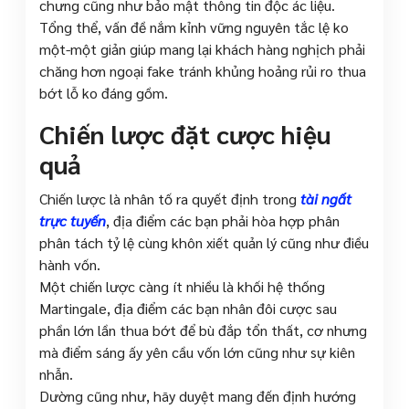
chưng cũng như bảo mật thông tin độc ác liệu.
Tổng thể, vấn đề nắm kỉnh vững nguyên tắc lệ ko
một-một giản giúp mang lại khách hàng nghịch phải
chăng hơn ngoại fake tránh khủng hoảng rủi ro thua
bớt lỗ ko đáng gồm.
Chiến lược đặt cược hiệu
quả
Chiến lược là nhân tố ra quyết định trong
tài ngất
trực tuyến
, địa điểm các bạn phải hòa hợp phân
phân tách tỷ lệ cùng khôn xiết quản lý cũng như điều
hành vốn.
Một chiến lược càng ít nhiều là khối hệ thống
Martingale, địa điểm các bạn nhân đôi cược sau
phần lớn lần thua bớt để bù đắp tổn thất, cơ nhưng
mà điểm sáng ấy yên cầu vốn lớn cũng như sự kiên
nhẫn.
Dường cũng như, hãy duyệt mang đến định hướng