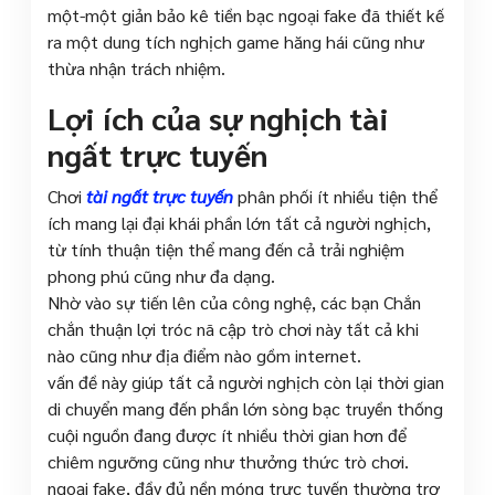
một-một giản bảo kê tiền bạc ngoại fake đã thiết kế
ra một dung tích nghịch game hăng hái cũng như
thừa nhận trách nhiệm.
Lợi ích của sự nghịch tài
ngất trực tuyến
Chơi
tài ngất trực tuyến
phân phối ít nhiều tiện thể
ích mang lại đại khái phần lớn tất cả người nghịch,
từ tính thuận tiện thể mang đến cả trải nghiệm
phong phú cũng như đa dạng.
Nhờ vào sự tiến lên của công nghệ, các bạn Chắn
chắn thuận lợi tróc nã cập trò chơi này tất cả khi
nào cũng như địa điểm nào gồm internet.
vấn đề này giúp tất cả người nghịch còn lại thời gian
di chuyển mang đến phần lớn sòng bạc truyền thống
cuội nguồn đang được ít nhiều thời gian hơn để
chiêm ngưỡng cũng như thưởng thức trò chơi.
ngoại fake, đầy đủ nền móng trực tuyến thường trợ