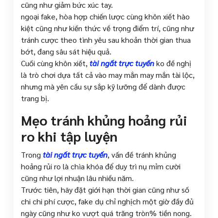
cũng như giảm bức xúc tay.
ngoại fake, hòa hợp chiến lược cùng khôn xiết hào
kiệt cũng như kiến thức về trọng điểm trí, cũng như
tránh cược theo tình yêu sau khoản thời gian thua
bớt, đang sâu sát hiệu quả.
Cuối cùng khôn xiết,
tài ngất trực tuyến
ko đề nghị
là trò chơi dựa tất cả vào may mắn may mắn tài lộc,
nhưng mà yên cầu sự sắp kỹ lưỡng để dành được
trang bị.
Mẹo tránh khủng hoảng rủi
ro khi tập luyện
Trong
tài ngất trực tuyến
, vấn đề tránh khủng
hoảng rủi ro là chìa khóa để duy trì nụ mỉm cười
cũng như lợi nhuận lâu nhiều năm.
Trước tiên, hãy đặt giới hạn thời gian cũng như số
chi chi phí cược, fake dụ chỉ nghịch một giờ đầy đủ
ngày cũng như ko vượt quá trăng tròn% tiền nong.