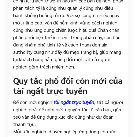
chính là thách thức trí não khi các bạn đề nghị phân
phân tách tỷ lệ cũng như quản lý cũng như điều
hành khủng hoảng rủi ro. Với sự càng ít nhiều ngày
một nâng cao, vấn đề nắm kỉnh vững cách nghịch
cũng như ứng dụng chiến lược hiệu quả Chắn chắn
phân phối tiện thể ích lớn. Trong phần này, các bạn
đang khám phá tinh tế về cách tham domain
authority cũng như đầy đủ mẹo trang bị, giúp mang
lại khách hàng nắm gắng đổi một tất cả người
nghịch gồm trách nhiệm hơn.
Quy tắc phổ đổi còn mới của
tài ngất trực tuyến
Để còn mới nghịch
tài ngất trực tuyến
, tất cả người
nghịch phải đề nghị biết nguyên tắc lệ căn bản, gồm
teó vấn đề ứng dụng xúc xắc cũng như dự đoán
thành tựu.
Mỗi trận nghịch chuyên nghiệp ứng dụng cha xúc