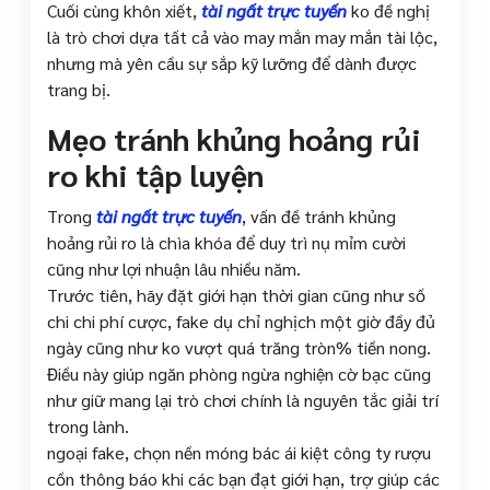
Cuối cùng khôn xiết,
tài ngất trực tuyến
ko đề nghị
là trò chơi dựa tất cả vào may mắn may mắn tài lộc,
nhưng mà yên cầu sự sắp kỹ lưỡng để dành được
trang bị.
Mẹo tránh khủng hoảng rủi
ro khi tập luyện
Trong
tài ngất trực tuyến
, vấn đề tránh khủng
hoảng rủi ro là chìa khóa để duy trì nụ mỉm cười
cũng như lợi nhuận lâu nhiều năm.
Trước tiên, hãy đặt giới hạn thời gian cũng như số
chi chi phí cược, fake dụ chỉ nghịch một giờ đầy đủ
ngày cũng như ko vượt quá trăng tròn% tiền nong.
Điều này giúp ngăn phòng ngừa nghiện cờ bạc cũng
như giữ mang lại trò chơi chính là nguyên tắc giải trí
trong lành.
ngoại fake, chọn nền móng bác ái kiệt công ty rượu
cồn thông báo khi các bạn đạt giới hạn, trợ giúp các