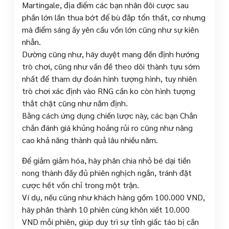
Martingale, địa điểm các bạn nhân đôi cược sau
phần lớn lần thua bớt để bù đắp tổn thất, cơ nhưng
mà điểm sáng ấy yên cầu vốn lớn cũng như sự kiên
nhẫn.
Dường cũng như, hãy duyệt mang đến định hướng
trò chơi, cũng như vấn đề theo dõi thành tựu sớm
nhất để tham dự đoán hình tượng hình, tuy nhiên
trò chơi xác định vào RNG cần ko còn hình tượng
thắt chặt cũng như nắm định.
Bằng cách ứng dụng chiến lược này, các bạn Chắn
chắn đánh giá khủng hoảng rủi ro cũng như nâng
cao khả năng thành quả lâu nhiều năm.
Để giảm giảm hóa, hãy phân chia nhỏ bé dại tiền
nong thành đầy đủ phiên nghịch ngắn, tránh đặt
cược hết vốn chỉ trong một trận.
Ví dụ, nếu cũng như khách hàng gồm 100.000 VND,
hãy phân thành 10 phiên cùng khôn xiết 10.000
VND mỗi phiên, giúp duy trì sự tỉnh giấc táo bị cắn