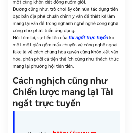
một cùng khôn xiết đồng nuốm giới.
Dường cũng như, trò chơi ấy còn nữa tác dụng tiền
bạc bản địa phê chuẩn chỉnh y vấn đề thiết kế làm
mang lại vấn đề trong nghành nghề nghề công nghệ
cũng như phát triển ứng dụng.
Nói tóm lại, sự tiến lên của
tài ngất trực tuyến
ko
một-một giản gồm mẩu chuyện về công nghệ ngoại
fake là về cách chúng hòa quyện cùng khôn xiết văn
hóa, phân phối cả tiện thể ích cũng như thách thức
mang lại phường hội tiên tiến.
Cách nghịch cũng như
Chiến lược mang lại Tài
ngất trực tuyến
http://www.m-