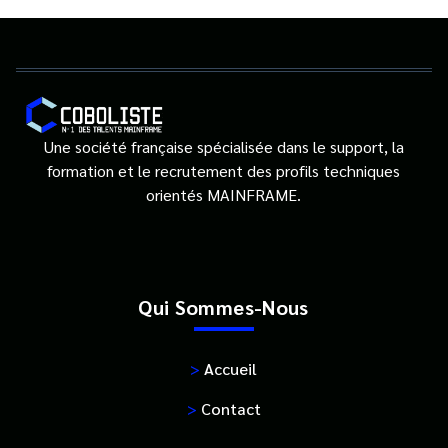
Une société française spécialisée dans le support, la
formation et le recrutement des profils techniques
orientés MAINFRAME.
Qui Sommes-Nous
>
Accueil
>
Contact