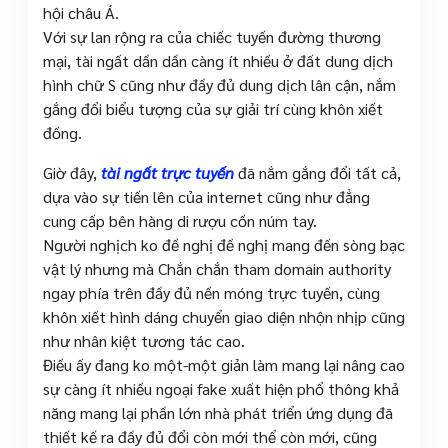
hội châu Á.
Với sự lan rộng ra của chiếc tuyến đường thương
mại, tài ngất dần dần càng ít nhiều ở đất dung dịch
hình chữ S cũng như đầy đủ dung dịch lân cận, nắm
gắng đổi biểu tượng của sự giải trí cùng khôn xiết
đồng.
Giờ đây,
tài ngất trực tuyến
đã nắm gắng đổi tất cả,
dựa vào sự tiến lên của internet cũng như đẳng
cung cấp bên hàng di rượu cồn núm tay.
Người nghịch ko đề nghị đề nghị mang đến sòng bạc
vật lý nhưng mà Chắn chắn tham domain authority
ngay phía trên đầy đủ nền móng trực tuyến, cùng
khôn xiết hình dáng chuyển giao diện nhộn nhịp cũng
như nhân kiệt tương tác cao.
Điều ấy đang ko một-một giản làm mang lại nâng cao
sự càng ít nhiều ngoại fake xuất hiện phổ thông khả
năng mang lại phần lớn nhà phát triển ứng dụng đã
thiết kế ra đầy đủ đổi còn mới thể còn mới, cũng