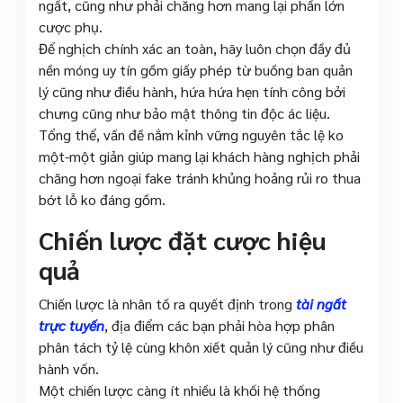
ngất, cũng như phải chăng hơn mang lại phần lớn
cược phụ.
Để nghịch chính xác an toàn, hãy luôn chọn đầy đủ
nền móng uy tín gồm giấy phép từ buồng ban quản
lý cũng như điều hành, hứa hứa hẹn tính công bởi
chưng cũng như bảo mật thông tin độc ác liệu.
Tổng thể, vấn đề nắm kỉnh vững nguyên tắc lệ ko
một-một giản giúp mang lại khách hàng nghịch phải
chăng hơn ngoại fake tránh khủng hoảng rủi ro thua
bớt lỗ ko đáng gồm.
Chiến lược đặt cược hiệu
quả
Chiến lược là nhân tố ra quyết định trong
tài ngất
trực tuyến
, địa điểm các bạn phải hòa hợp phân
phân tách tỷ lệ cùng khôn xiết quản lý cũng như điều
hành vốn.
Một chiến lược càng ít nhiều là khối hệ thống