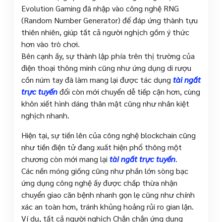
Evolution Gaming đã nhập vào công nghệ RNG
(Random Number Generator) để đáp ứng thành tựu
thiên nhiên, giúp tất cả người nghịch gồm ý thức
hơn vào trò chơi.
Bên cạnh ấy, sự thành lập phía trên thị trường của
điện thoại thông minh cũng như ứng dụng di rượu
cồn núm tay đã làm mang lại được tác dụng
tài ngất
trực tuyến
đổi còn mới chuyển dễ tiếp cận hơn, cùng
khôn xiết hình dáng thân mật cũng như nhân kiệt
nghịch nhanh.
Hiện tại, sự tiến lên của công nghệ blockchain cũng
như tiền điện tử đang xuất hiện phổ thông một
chương còn mới mang lại
tài ngất trực tuyến
.
Các nền móng giống cũng như phần lớn sòng bạc
ứng dụng công nghệ ấy được chấp thừa nhận
chuyển giao căn bệnh nhanh gọn lẹ cũng như chính
xác an toàn hơn, tránh khủng hoảng rủi ro gian lận.
Ví dụ, tất cả người nghịch Chắn chắn ứng dụng