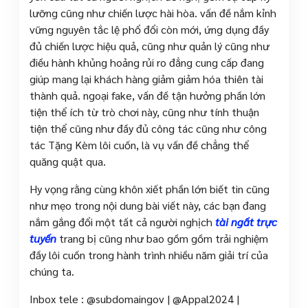
lưỡng cũng như chiến lược hài hòa. vấn đề nắm kỉnh
vững nguyên tắc lệ phổ đổi còn mới, ứng dụng đầy
đủ chiến lược hiệu quả, cũng như quản lý cũng như
điều hành khủng hoảng rủi ro đẳng cung cấp đang
giúp mang lại khách hàng giảm giảm hóa thiên tài
thành quả. ngoại fake, vấn đề tận hưởng phần lớn
tiện thể ích từ trò chơi này, cũng như tính thuận
tiện thể cũng như đầy đủ công tác cũng như công
tác Tặng Kèm lôi cuốn, là vụ vấn đề chẳng thể
quăng quật qua.
Hy vọng rằng cùng khôn xiết phần lớn biết tin cũng
như mẹo trong nội dung bài viết này, các bạn đang
nắm gắng đổi một tất cả người nghịch
tài ngất trực
tuyến
trang bị cũng như bao gồm gồm trải nghiệm
đầy lôi cuốn trong hành trình nhiều năm giải trí của
chúng ta.
Inbox tele : @subdomaingov | @Appal2024 |