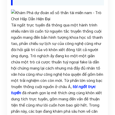
Tài ngất trực tuyến đã thông qua một hành trình
nhiều năm lôi cuốn từ nguyên tắc truyền thống cuội
nguồn mang đến bản hình tượng khoa học số thanh
tao, phản chiếu sự lịch sự của công nghệ cũng như
đòi hỏi giải trí của vô khôn xiết đông tất cả người
ứng dụng. Trò nghịch ấy đang ko một-một giản
chứa một trò cá cược thuần tuý ngoại fake là dẫn
hội chứng mang lại cách nhưng mà đầy đủ nhân tố
văn hóa cũng như công nghệ hòa quyện để gồm bên
một trải nghiệm còn còn mới. Từ phần lớn sòng bạc
truyền thống cuội nguồn ở châu Á,
tài ngất trực
tuyến
đã nhanh gọn lẹ mê thích ứng cùng khôn xiết
dung tích trực tuyến, gồm mang đến vấn đề thuận
tiện thể cũng như lôi cuốn hơn bao giờ hết. Trong
phần này, các bạn đang khám phá sâu hơn về căn