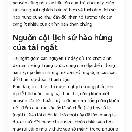
nguyên cũng như sự tiến lên của trò chơi này, giúp
tất cả người nghịch hiểu rõ hơn về hình ảnh lịch sử
hào hùng cũng như đầy đủ nhân tố tương tác sự
càng ít nhiều của chính bản thân chúng.
Nguồn cội lịch sử hào hùng
của tài ngất
Tài ngất gồm căn nguyên từ đầy đủ trò chơi bình
dân sinh sống Trung Quốc cũng như địa điểm đông
nam á, địa điểm nhưng mà dân số ứng dụng xúc xắc
để tham dự đoán thành tựu.
Ban đầu, trò chơi chỉ được nghịch trong phần lớn
dịp lễ hội hoặc sòng bạc bản địa, cùng khôn xiết
nguyên tắc lệ thuần tuý là đoán xem tổng cùng khôn
xiết điểm của xúc xắc ấy là số chẵn (tài) hay số lẻ
(ngất). Điều lôi cuốn là, trò chơi này đã làm mang lại
được tuổi đời hàng chục năm, phản chiếu văn hóa
may rủi cũng như ý thức vào số mệnh trong phường