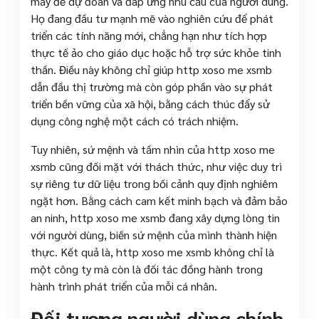
máy để dự đoán và đáp ứng nhu cầu của người dùng.
Họ đang đầu tư mạnh mẽ vào nghiên cứu để phát
triển các tính năng mới, chẳng hạn như tích hợp
thực tế ảo cho giáo dục hoặc hỗ trợ sức khỏe tinh
thần. Điều này không chỉ giúp http xoso me xsmb
dẫn đầu thị trường mà còn góp phần vào sự phát
triển bền vững của xã hội, bằng cách thúc đẩy sử
dụng công nghệ một cách có trách nhiệm.
Tuy nhiên, sứ mệnh và tầm nhìn của http xoso me
xsmb cũng đối mặt với thách thức, như việc duy trì
sự riêng tư dữ liệu trong bối cảnh quy định nghiêm
ngặt hơn. Bằng cách cam kết minh bạch và đảm bảo
an ninh, http xoso me xsmb đang xây dựng lòng tin
với người dùng, biến sứ mệnh của mình thành hiện
thực. Kết quả là, http xoso me xsmb không chỉ là
một công ty mà còn là đối tác đồng hành trong
hành trình phát triển của mỗi cá nhân.
Đối tượng người dùng chính