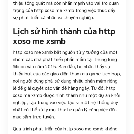
thiệu tổng quát mà còn nhấn mạnh vào vai trò quan
trọng của http xoso me xsmb trong việc thúc đẩy
sự phát triển cá nhân và chuyên nghiệp.
Lịch sử hình thành của http
xoso me xsmb
http xoso me xsmb bắt nguồn từ ý tưởng của một
nhóm các nhà phát triển phần mềm tại Thung lũng
Silicon vào năm 2015. Ban đầu, họ nhận thấy sự
thiếu hụt của các giao diện tham gia game tích hợp,
nơi người dùng phải sử dụng nhiều phần mềm riêng
lẻ để giải quyết các vấn đề hàng ngày. Từ đó, http
xoso me xsmb được hình thành như một dự án khởi
nghiệp, tập trung vào việc tạo ra một hệ thống duy
nhất có thể xử lý mọi thứ từ quản lý công việc đến
mua sắm trực tuyến.
Quá trình phát triển của http xoso me xsmb không