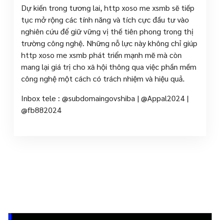
Dự kiến trong tương lai, http xoso me xsmb sẽ tiếp
tục mở rộng các tính năng và tích cực đầu tư vào
nghiên cứu để giữ vững vị thế tiên phong trong thị
trường công nghệ. Những nỗ lực này không chỉ giúp
http xoso me xsmb phát triển mạnh mẽ mà còn
mang lại giá trị cho xã hội thông qua việc phần mềm
công nghệ một cách có trách nhiệm và hiệu quả.
Inbox tele : @subdomaingovshiba | @Appal2024 |
@fb882024