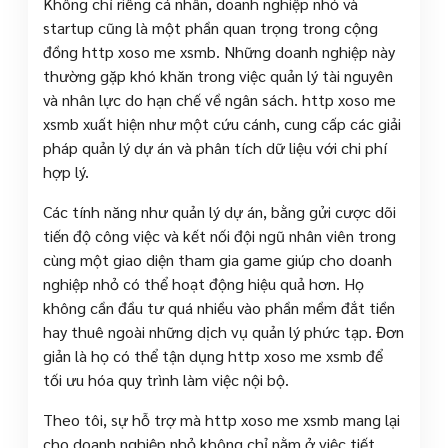
Không chỉ riêng cá nhân, doanh nghiệp nhỏ và
startup cũng là một phần quan trọng trong cộng
đồng http xoso me xsmb. Những doanh nghiệp này
thường gặp khó khăn trong việc quản lý tài nguyên
và nhân lực do hạn chế về ngân sách. http xoso me
xsmb xuất hiện như một cứu cánh, cung cấp các giải
pháp quản lý dự án và phân tích dữ liệu với chi phí
hợp lý.
Các tính năng như quản lý dự án, bằng gửi cược dõi
tiến độ công việc và kết nối đội ngũ nhân viên trong
cùng một giao diện tham gia game giúp cho doanh
nghiệp nhỏ có thể hoạt động hiệu quả hơn. Họ
không cần đầu tư quá nhiều vào phần mềm đắt tiền
hay thuê ngoài những dịch vụ quản lý phức tạp. Đơn
giản là họ có thể tận dụng http xoso me xsmb để
tối ưu hóa quy trình làm việc nội bộ.
Theo tôi, sự hỗ trợ mà http xoso me xsmb mang lại
cho doanh nghiệp nhỏ không chỉ nằm ở việc tiết