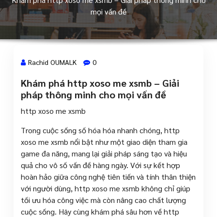
mọi vấn đề
Rachid OUMALK
0
Khám phá http xoso me xsmb – Giải
17 Juin, 2024
pháp thông minh cho mọi vấn đề
http xoso me xsmb
Trong cuộc sống số hóa hóa nhanh chóng, http
xoso me xsmb nổi bật như một giao diện tham gia
game đa năng, mang lại giải pháp sáng tạo và hiệu
quả cho vô số vấn đề hàng ngày. Với sự kết hợp
hoàn hảo giữa công nghệ tiên tiến và tính thân thiện
với người dùng, http xoso me xsmb không chỉ giúp
tối ưu hóa công việc mà còn nâng cao chất lượng
cuộc sống. Hãy cùng khám phá sâu hơn về http