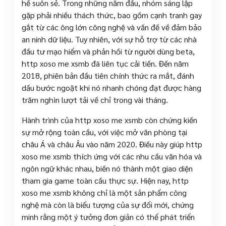
hề suôn sẻ. Trong những năm đầu, nhóm sáng lập
gặp phải nhiều thách thức, bao gồm cạnh tranh gay
gắt từ các ông lớn công nghệ và vấn đề về đảm bảo
an ninh dữ liệu. Tuy nhiên, với sự hỗ trợ từ các nhà
đầu tư mạo hiểm và phản hồi từ người dùng beta,
http xoso me xsmb đã liên tục cải tiến. Đến năm
2018, phiên bản đầu tiên chính thức ra mắt, đánh
dấu bước ngoặt khi nó nhanh chóng đạt được hàng
trăm nghìn lượt tải về chỉ trong vài tháng.
Hành trình của http xoso me xsmb còn chứng kiến
sự mở rộng toàn cầu, với việc mở văn phòng tại
châu Á và châu Âu vào năm 2020. Điều này giúp http
xoso me xsmb thích ứng với các nhu cầu văn hóa và
ngôn ngữ khác nhau, biến nó thành một giao diện
tham gia game toàn cầu thực sự. Hiện nay, http
xoso me xsmb không chỉ là một sản phẩm công
nghệ mà còn là biểu tượng của sự đổi mới, chứng
minh rằng một ý tưởng đơn giản có thể phát triển