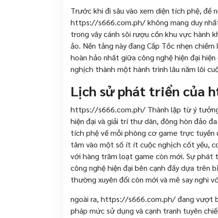
Trước khi đi sâu vào xem diện tích phệ, đề
https://s666.com.ph/ không mang duy nhất
trong vây cánh sôi rượu cồn khu vực hành kh
ảo. Nền tảng này đang Cấp Tốc nhẹn chiếm l
hoàn hảo nhất giữa công nghệ hiện đại hiện 
nghịch thành một hành trình lâu năm lôi cu
Lịch sử phát triển của 
https://s666.com.ph/ Thành lập từ ý tưởng
hiện đại và giải trí thư dãn, đông hòn đảo đ
tích phệ về mỗi phòng cơ game trực tuyến đá
tâm vào một số ít ít cuộc nghịch cốt yếu, c
với hàng trăm loạt game còn mới. Sự phát
công nghệ hiện đại bên cạnh đấy dựa trên b
thường xuyên đổi còn mới và mê say nghi vớ
ngoài ra, https://s666.com.ph/ đang vượt b
pháp mức sử dụng và cạnh tranh tuyên chiến