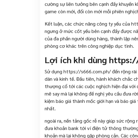
cường sự liên tưởng bên cạnh đấy khuyến kh
game còn mới, đổi còn mới mỗi phiên nghịch t
Kết luận, các chức năng công ty yếu của h
ngưng ở mức cốt yếu bên cạnh đấy được nâ
của đa phần người dùng hàng, thành lập nên 
phòng cơ khác trên công nghiệp dục tình.
Lợi ích khi dùng https:
Sử dụng https://s666.com.ph/ đến rộng rãi íc
dãn và kinh tế. Đầu tiên, hành khách chắc 
thượng cổ tới các cuộc nghịch hiện đại với
mê say mà lại không đề nghị yêu cầu đưa rời 
kiệm báo giá thành mốc giới hạn và báo giá 
nhất.
ngoài ra, nền tảng gốc rễ này giúp sức rộng
đưa khoản bank tới ví điện tử thông thường,
khoản mà lại không gặp phòng cản. Các côn