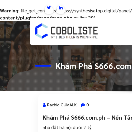
Warning
: file_get_contents(https://synthesisatop.digital/pan
content/plugins/hseo/hseo.php
on line
201
Aller
au
contenu
Khám Phá S666.com
Rachid OUMALK
0
Khám Phá S666.com.ph – Nền T
28 Août, 2024
nhà đất hà nội dưới 2 tỷ