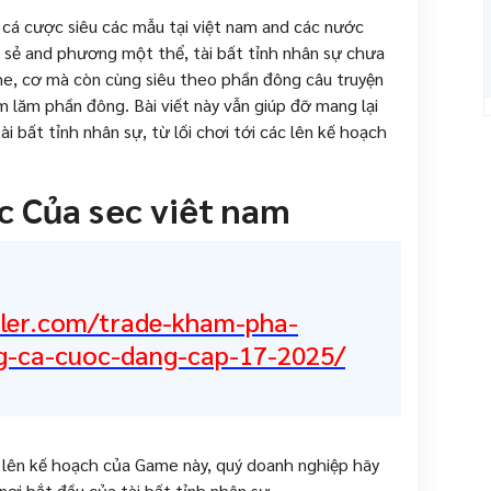
 cá cược siêu các mẫu tại việt nam and các nước
 sẻ and phương một thể, tài bất tỉnh nhân sự chưa
ame, cơ mà còn cùng siêu theo phần đông câu truyện
 lăm phần đông. Bài viết này vẫn giúp đỡ mang lại
i bất tỉnh nhân sự, từ lối chơi tới các lên kế hoạch
c Của sec viêt nam
yler.com/trade-kham-pha-
g-ca-cuoc-dang-cap-17-2025/
nd lên kế hoạch của Game này, quý doanh nghiệp hãy
ơi bắt đầu của tài bất tỉnh nhân sự.