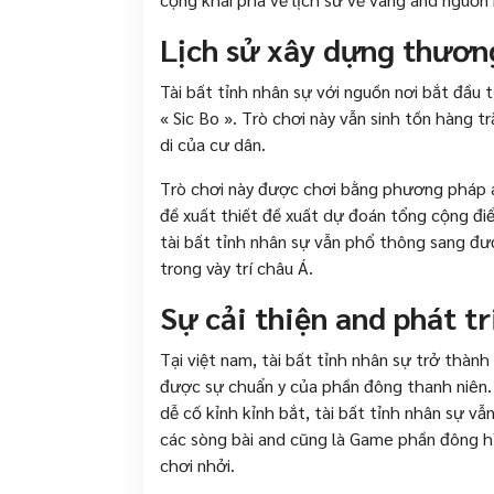
Lịch sử xây dựng thươn
Tài bất tỉnh nhân sự với nguồn nơi bắt đầ
« Sic Bo ». Trò chơi này vẫn sinh tồn hàng 
di của cư dân.
Trò chơi này được chơi bằng phương pháp á
đề xuất thiết đề xuất dự đoán tổng cộng đi
tài bất tỉnh nhân sự vẫn phổ thông sang đ
trong vày trí châu Á.
Sự cải thiện and phát t
Tại việt nam, tài bất tỉnh nhân sự trở thà
được sự chuẩn y của phần đông thanh niên. 
dễ cố kỉnh kỉnh bắt, tài bất tỉnh nhân sự v
các sòng bài and cũng là Game phần đông hìn
chơi nhởi.