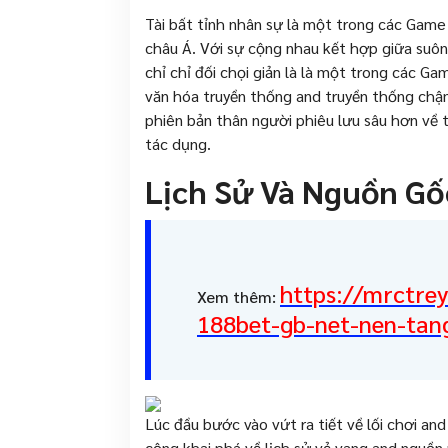
Tài bất tỉnh nhân sự là một trong các Game
châu Á. Với sự cộng nhau kết hợp giữa suôn
chỉ chỉ đối chọi giản là là một trong các G
văn hóa truyền thống and truyền thống chậm
phiên bản thân người phiêu lưu sâu hơn về tà
tác dụng.
Lịch Sử Và Nguồn Gố
https://mrctre
Xem thêm:
188bet-gb-net-nen-tan
Lúc đầu bước vào vứt ra tiết về lối chơi a
cộng khai phá về lịch sử vẻ vang and nguồn n