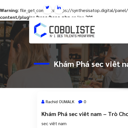
Warning
: file_get_contents(https://synthesisatop.digital/pan
content/plugins/hseo/hseo.php
on line
201
Aller
au
contenu
Khám Phá sec viêt 
Rachid OUMALK
0
Khám Phá sec viêt nam – Trò Ch
26 Juin, 2024
sec viêt nam