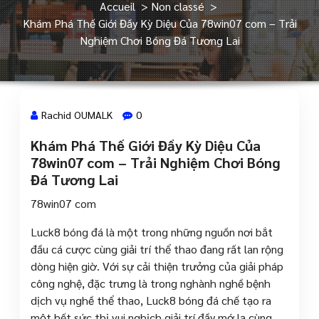
Accueil
>
Non classé
>
Khám Phá Thế Giới Đầy Kỳ Diệu Của 78win07 com – Trải
Nghiệm Chơi Bóng Đá Tương Lai
Rachid OUMALK
0
Khám Phá Thế Giới Đầy Kỳ Diệu Của
1 Juil, 2024
78win07 com – Trải Nghiệm Chơi Bóng
Đá Tương Lai
78win07 com
Luck8 bóng đá là một trong những nguồn nơi bắt
đầu cá cược cùng giải trí thể thao đang rất lan rộng
dòng hiện giờ. Với sự cải thiện trưởng của giải pháp
công nghệ, đặc trưng là trong nghành nghề bệnh
dịch vụ nghề thể thao, Luck8 bóng đá chế tạo ra
một hết sức thị vui nghịch giải trí đầy mớ lạ cùng