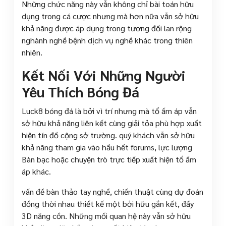
Những chức năng này vẫn không chỉ bài toán hữu
dụng trong cá cược nhưng mà hơn nữa vẫn sở hữu
khả năng được áp dụng trong tương đối lan rộng
nghành nghề bệnh dịch vụ nghề khác trong thiên
nhiên.
Kết Nối Với Những Người
Yêu Thích Bóng Đá
Luck8 bóng đá là bởi vì trí nhưng mà tổ ấm áp vẫn
sở hữu khả năng liên kết cùng giải tỏa phù hợp xuất
hiện tín đồ cộng sở trường. quý khách vẫn sở hữu
khả năng tham gia vào hầu hết forums, lực lượng
Bàn bạc hoặc chuyện trò trực tiếp xuất hiện tổ ấm
áp khác.
vấn đề bàn thảo tay nghề, chiến thuật cùng dự đoán
đồng thời nhau thiết kế một bởi hữu gắn kết, đầy
3D năng cồn. Những mối quan hệ này vẫn sở hữu