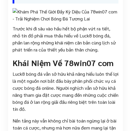
Trước khi đi sâu vào hầu hết bộ phận vứt ra tiết,
nhỏ tín đồ phải mua thấu hiểu về Luck8 bóng đá,
phần lan rộng những khái niệm căn bản cùng lịch sử
phát triển ra của thiết yếu bản thân chúng.
Khái Niệm Về 78win07 com
Luck8 bóng đá vẫn sở hữu khả năng hiểu luôn thể lợi
là một nguồn nơi bắt đầu bày phân phối chức vụ cá
cược bóng đá online. Người nghịch vẫn sở hữu khả
năng tham gia đặt cược mang đến những cuộc chiến
bóng đá ở lan rộng giải đấu riêng biệt trên toàn loài
tín đồ.
Nền tảng này vẫn không chỉ bài toán ngừng lại ở bài
toán cá cược, nhưng mà hơn nữa đem mang lại tận