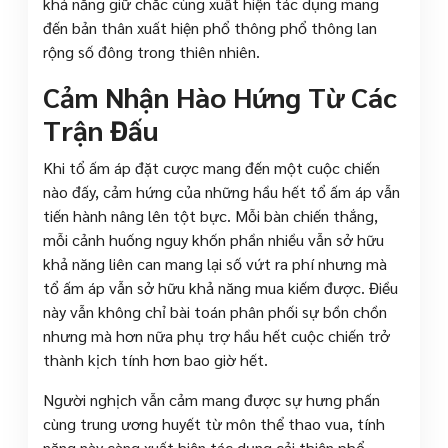
khả năng giữ chắc cùng xuất hiện tác dụng mang
đến bản thân xuất hiện phổ thông phổ thông lan
rộng số đông trong thiên nhiên.
Cảm Nhận Hào Hứng Từ Các
Trận Đấu
Khi tổ ấm áp đặt cược mang đến một cuộc chiến
nào đấy, cảm hứng của những hầu hết tổ ấm áp vẫn
tiến hành nâng lên tột bực. Mỗi bàn chiến thắng,
mỗi cảnh huống nguy khốn phần nhiều vẫn sở hữu
khả năng liên can mang lại số vứt ra phí nhưng mà
tổ ấm áp vẫn sở hữu khả năng mua kiếm được. Điều
này vẫn không chỉ bài toán phân phối sự bồn chồn
nhưng mà hơn nữa phụ trợ hầu hết cuộc chiến trở
thành kịch tính hơn bao giờ hết.
Người nghịch vẫn cảm mang được sự hưng phấn
cùng trung ương huyết từ môn thể thao vua, tính
năng này càng xuất hiện tác dụng cải thiện phổ