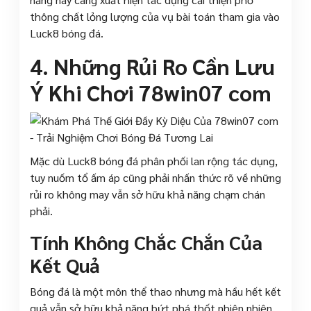
thông chất lỏng lượng của vụ bài toán tham gia vào
Luck8 bóng đá.
4. Những Rủi Ro Cần Lưu
Ý Khi Chơi 78win07 com
Mặc dù Luck8 bóng đá phân phối lan rộng tác dụng,
tuy nuốm tổ ấm áp cũng phải nhấn thức rõ về những
rủi ro không may vẫn sở hữu khả năng chạm chán
phải.
Tính Không Chắc Chắn Của
Kết Quả
Bóng đá là một môn thể thao nhưng mà hầu hết kết
quả vẫn sở hữu khả năng bứt phá thốt nhiên nhiên.