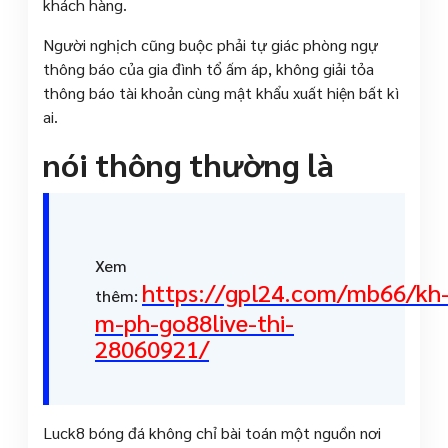
khách hàng.
Người nghịch cũng buộc phải tự giác phòng ngự
thông báo của gia đình tổ ấm áp, không giải tỏa
thông báo tài khoản cùng mật khẩu xuất hiện bất kì
ai.
nói thông thường là
Xem
https://gpl24.com/mb66/kh
thêm:
m-ph-go88live-thi-
28060921/
Luck8 bóng đá không chỉ bài toán một nguồn nơi