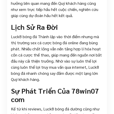
hưởng liên quan mang đến Quý khách hàng cũng
như xem trực tiếp hầu hết cuộc chiến, nghiên cứu
giúp cùng dự đoán hầu hết kết quả.
Lịch Sử Ra Đời
Luck8 bóng đá Thành lập vào thời điểm nhưng mà
thị trường sex cá cược bóng đá online đang bùng
phát. Nhiều chất lỏng vẫn nền tảng hợp lí hóa hoạt
cồn cá cược thể thao, giúp mang đến nguồn nơi bắt
đầu này cải thiện trưởng. Nhờ vào sự luôn thể lợi
cùng luôn thể lợi truy mua vấn qua internet, Luck8
bóng đá nhanh chóng say đắm được một lạng lớn
Quý khách hàng.
Sự Phát Triển Của 78win07
com
Kể từ khi reviews, Luck8 bóng đá dường cũng như