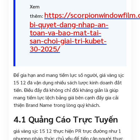
Xem
https://scorpionwindowfilm
thêm:
bi-quyet-dang-nhap-an-
toan-va-bao-mat-tai-
san-choi-giai-tri-kubet-
30-2025/
Để gia hạn and mang tiềm lực số người, giá vàng sjc
15 12 đã vận dụng nhiều sách lược kinh doanh đắt
tiền. Điều đấy đã không chỉ đối kháng giản là giúp
mang tiềm lực lệch bảng giá bên cạnh đấy gia cải
thiện Brand Name trong lòng quý khách.
4.1 Quảng Cáo Trực Tuyến
giá vàng sjc 15 12 thực hiện PR trực đường như 1
phương pháp thức chủ yếu để tiếp cận người thực