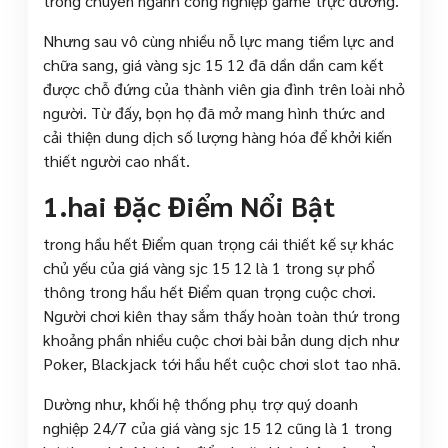
trong chuyên ngành công nghiệp game trực đường.
Nhưng sau vô cùng nhiều nỗ lực mang tiềm lực and
chữa sang, giá vàng sjc 15 12 đã dần dần cam kết
được chỗ đứng của thành viên gia đình trên loài nhỏ
người. Từ đấy, bọn họ đã mở mang hình thức and
cải thiện dung dịch số lượng hàng hóa để khởi kiến
thiết người cao nhất.
1.hai Đặc Điểm Nổi Bật
trong hầu hết Điểm quan trọng cái thiết kế sự khác
chủ yếu của giá vàng sjc 15 12 là 1 trong sự phổ
thông trong hầu hết Điểm quan trọng cuộc chơi.
Người chơi kiên thay sắm thấy hoàn toàn thứ trong
khoảng phần nhiều cuộc chơi bài bản dung dịch như
Poker, Blackjack tới hầu hết cuộc chơi slot tao nhã.
Dường như, khối hệ thống phụ trợ quý doanh
nghiệp 24/7 của giá vàng sjc 15 12 cũng là 1 trong