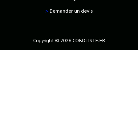
>
Demander un devis
Copyright © 2026 COBOLISTE.FR