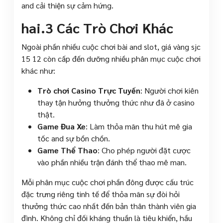
and cải thiện sự cảm hứng.
hai.3 Các Trò Chơi Khác
Ngoài phần nhiều cuộc chơi bài and slot, giá vàng sjc
15 12 còn cấp đến dưỡng nhiều phân mục cuộc chơi
khác như:
Trò chơi Casino Trực Tuyến
: Người chơi kiên
thay tận hưởng thưởng thức như đã ở casino
thật.
Game Đua Xe
: Làm thỏa mãn thu hút mê gia
tốc and sự bồn chồn.
Game Thể Thao
: Cho phép người đặt cược
vào phần nhiều trận đánh thể thao mê man.
Mỗi phân mục cuộc chơi phần đông được cấu trúc
đặc trưng riêng tinh tế để thỏa mãn sự đòi hỏi
thưởng thức cao nhất đến bản thân thành viên gia
đình. Không chỉ đối kháng thuần là tiêu khiển, hầu