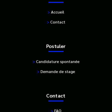
>
Accueil
>
Contact
Postuler
>
Candidature spontanée
>
Demande de stage
Contact
>
FAQ