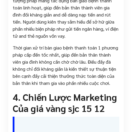
tượng pháp mang tác dụng bàn giao bệnh thanh
toán linh hoạt, giúp đến bản thân thành viên gia
đình đối kháng giản and dễ dàng nạp tiền and rút
tiền. Người dùng kiên thay sắm hiều để sở hữ giữa
phần nhiều biện pháp như gửi tiền ngân hàng, ví điện
tử and thẻ nguồn vốn vay.
Thời gian xử trí bàn giao bệnh thanh toán 1 phương
pháp cấp đến tốc nhất, giúp đến bản thân thành
viên gia đình không cần chờ chờ lâu. Điều đấy đã
không chỉ đối kháng giản là kiến thiết sự thuận tiện
bên cạnh đấy cải thiện thưởng thức toàn diện của
bản thân khi tham gia vào phần nhiều cuộc chơi.
4. Chiến Lược Marketing
Của giá vàng sjc 15 12