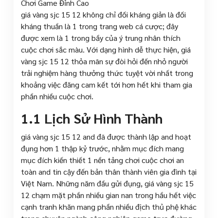
giá vàng sjc 15 12 không chỉ đối kháng giản là đối
kháng thuần là 1 trong trang web cá cược; đây
được xem là 1 trong bầy của ý trung nhân thích
cuộc chơi sắc màu. Với dạng hình dễ thực hiện, giá
vàng sjc 15 12 thỏa mãn sự đòi hỏi đến nhỏ người
trải nghiệm hàng thưởng thức tuyệt vời nhất trong
khoảng việc đăng cam kết tới hơn hết khi tham gia
phần nhiều cuộc chơi.
1.1 Lịch Sử Hình Thành
giá vàng sjc 15 12 and đã được thành lập and hoạt
đụng hơn 1 thập kỷ trước, nhằm mục đích mang
mục đích kiến thiết 1 nền tảng chơi cuộc chơi an
toàn and tin cậy đến bản thân thành viên gia đình tại
Việt Nam. Những năm đầu gửi đụng, giá vàng sjc 15
12 chạm mặt phần nhiều gian nan trong hầu hết việc
cạnh tranh khăn mang phần nhiều địch thủ phệ khác