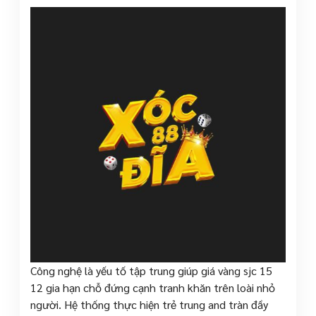
Công nghệ là yếu tố tập trung giúp giá vàng sjc 15
12 gia hạn chỗ đứng cạnh tranh khăn trên loài nhỏ
người. Hệ thống thực hiện trẻ trung and tràn đầy