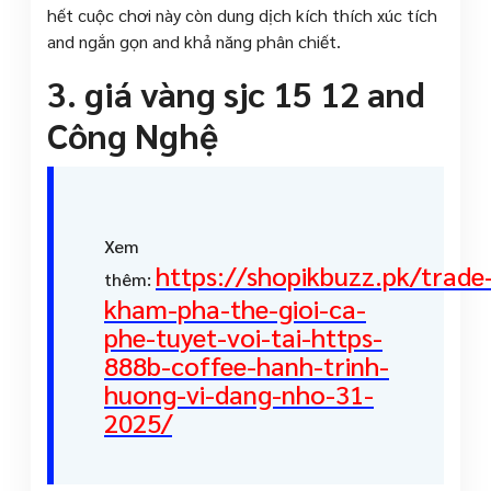
hết cuộc chơi này còn dung dịch kích thích xúc tích
and ngắn gọn and khả năng phân chiết.
3. giá vàng sjc 15 12 and
Công Nghệ
Xem
https://shopikbuzz.pk/trade
thêm:
kham-pha-the-gioi-ca-
phe-tuyet-voi-tai-https-
888b-coffee-hanh-trinh-
huong-vi-dang-nho-31-
2025/