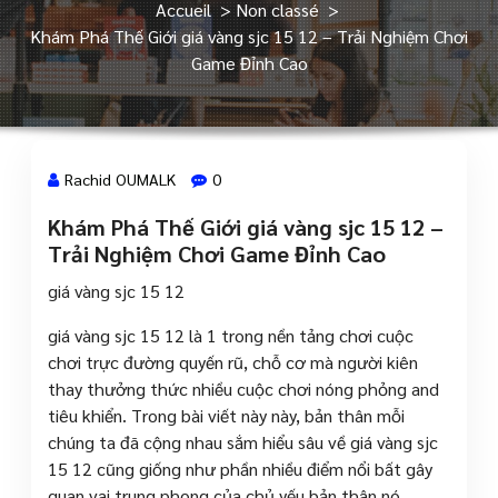
Accueil
>
Non classé
>
Khám Phá Thế Giới giá vàng sjc 15 12 – Trải Nghiệm Chơi
Game Đỉnh Cao
Rachid OUMALK
0
Khám Phá Thế Giới giá vàng sjc 15 12 –
25 Juin, 2024
Trải Nghiệm Chơi Game Đỉnh Cao
giá vàng sjc 15 12
giá vàng sjc 15 12 là 1 trong nền tảng chơi cuộc
chơi trực đường quyến rũ, chỗ cơ mà người kiên
thay thưởng thức nhiều cuộc chơi nóng phỏng and
tiêu khiển. Trong bài viết này này, bản thân mỗi
chúng ta đã cộng nhau sắm hiểu sâu về giá vàng sjc
15 12 cũng giống như phần nhiều điểm nổi bất gây
quan vai trung phong của chủ yếu bản thân nó.