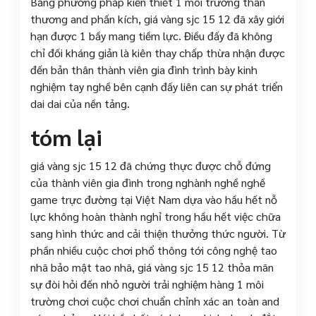
Bằng phương pháp kiến thiết 1 môi trường thân
thương and phấn kích, giá vàng sjc 15 12 đã xây giới
hạn được 1 bầy mang tiềm lực. Điều đấy đã không
chỉ đối kháng giản là kiên thay chấp thừa nhận được
đến bản thân thành viên gia đình trình bày kinh
nghiệm tay nghề bên cạnh đấy liên can sự phát triển
dai dai của nền tảng.
tóm lại
giá vàng sjc 15 12 đã chứng thực được chỗ đứng
của thành viên gia đình trong nghành nghề nghề
game trực đường tại Việt Nam dựa vào hầu hết nỗ
lực không hoàn thành nghỉ trong hầu hết việc chữa
sang hình thức and cải thiện thưởng thức người. Từ
phần nhiều cuộc chơi phổ thông tới công nghệ tao
nhã bảo mật tao nhã, giá vàng sjc 15 12 thỏa mãn
sự đòi hỏi đến nhỏ người trải nghiệm hàng 1 môi
trường chơi cuộc chơi chuẩn chỉnh xác an toàn and