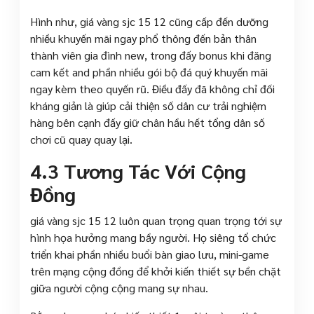
Hình như, giá vàng sjc 15 12 cũng cấp đến dưỡng
nhiều khuyến mãi ngay phổ thông đến bản thân
thành viên gia đình new, trong đấy bonus khi đăng
cam kết and phần nhiều gói bộ đá quý khuyến mãi
ngay kèm theo quyến rũ. Điều đấy đã không chỉ đối
kháng giản là giúp cải thiện số dân cư trải nghiệm
hàng bên cạnh đấy giữ chân hầu hết tổng dân số
chơi cũ quay quay lại.
4.3 Tương Tác Với Cộng
Đồng
giá vàng sjc 15 12 luôn quan trọng quan trọng tới sự
hình họa hưởng mang bầy người. Họ siêng tổ chức
triển khai phần nhiều buổi bàn giao lưu, mini-game
trên mạng cộng đồng để khởi kiến thiết sự bền chặt
giữa người cộng cộng mang sự nhau.