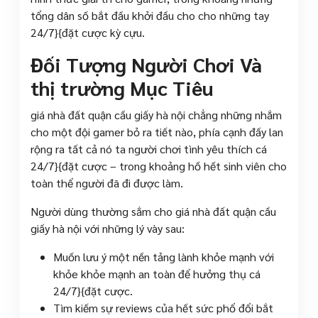
tổng dân số bắt đầu khởi đầu cho cho những tay
24/7}{đặt cược kỳ cựu.
Đối Tượng Người Chơi Và
thị trường Mục Tiêu
giá nhà đất quận cầu giấy hà nội chẳng những nhắm
cho một đội gamer bỏ ra tiết nào, phía cạnh đấy lan
rộng ra tất cả nó ta người chơi tình yêu thích cá
24/7}{đặt cược – trong khoảng hồ hết sinh viên cho
toàn thể người đã đi được làm.
Người dùng thường sắm cho giá nhà đất quận cầu
giấy hà nội với những lý vày sau:
Muốn lưu ý một nền tảng lành khỏe mạnh với
khỏe khỏe mạnh an toàn để hưởng thụ cá
24/7}{đặt cược.
Tìm kiếm sự reviews của hết sức phổ đổi bắt