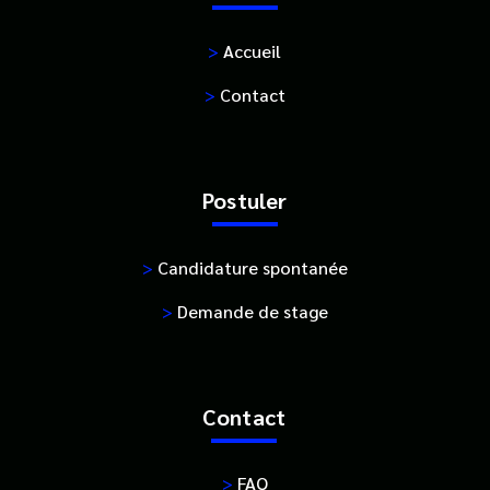
>
Accueil
>
Contact
Postuler
>
Candidature spontanée
>
Demande de stage
Contact
>
FAQ