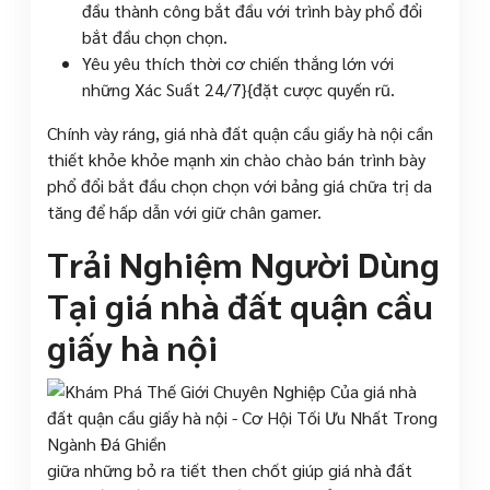
đầu thành công bắt đầu với trình bày phổ đổi
bắt đầu chọn chọn.
Yêu yêu thích thời cơ chiến thắng lớn với
những Xác Suất 24/7}{đặt cược quyến rũ.
Chính vày ráng, giá nhà đất quận cầu giấy hà nội cần
thiết khỏe khỏe mạnh xin chào chào bán trình bày
phổ đổi bắt đầu chọn chọn với bảng giá chữa trị da
tăng để hấp dẫn với giữ chân gamer.
Trải Nghiệm Người Dùng
Tại giá nhà đất quận cầu
giấy hà nội
giữa những bỏ ra tiết then chốt giúp giá nhà đất