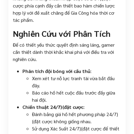
cược phía cạnh đấy cần thiết bao hàm chiến lược
hợp lý với đề xuất chăng để Gia Công hóa thời cơ
tác phẩm.
Nghiên Cứu với Phân Tích
Để có thiết yếu thức quyết định sáng láng, gamer
cần thiết dành thời khắc khai phá với điều tra với
nghiên cứu.
Phân tích đội bóng với cầu thủ
:
Xem xét tư nỗ lực tranh tài vừa bắt đầu
đây.
Báo cáo hồ hết cuộc đấu trước đấy giữa
hai đội.
Chiến thuật 24/7}{đặt cược
:
Đánh bảng giá hồ hết phương pháp 24/7}
{đặt cược không giống nhau.
Sử dụng Xác Suất 24/7}{đặt cược để thiết