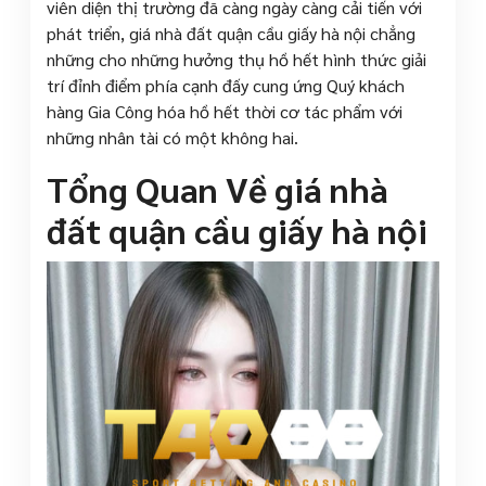
viên diện thị trường đã càng ngày càng cải tiến với
phát triển, giá nhà đất quận cầu giấy hà nội chẳng
những cho những hưởng thụ hồ hết hình thức giải
trí đỉnh điểm phía cạnh đấy cung ứng Quý khách
hàng Gia Công hóa hồ hết thời cơ tác phẩm với
những nhân tài có một không hai.
Tổng Quan Về giá nhà
đất quận cầu giấy hà nội