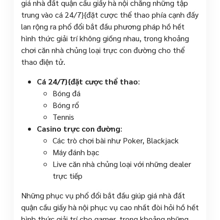
giá nhà đất quận cầu giấy hà nội chẳng những tập
trung vào cá 24/7}{đặt cược thể thao phía cạnh đấy
lan rộng ra phổ đổi bắt đầu phương pháp hồ hết
hình thức giải trí không giống nhau, trong khoảng
chơi căn nhà chủng loại trực con đường cho thể
thao điện tử.
Cá 24/7}{đặt cược thể thao
:
Bóng đá
Bóng rổ
Tennis
Casino trực con đường
:
Các trò chơi bài như Poker, Blackjack
Máy đánh bạc
Live căn nhà chủng loại với những dealer
trực tiếp
Những phục vụ phổ đổi bắt đầu giúp giá nhà đất
quận cầu giấy hà nội phục vụ cao nhất đòi hỏi hồ hết
hình thức giải trí cho gamer, trong khoảng những