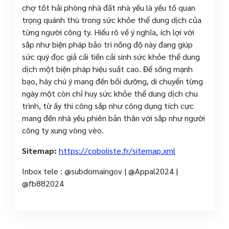
chợ tốt hải phòng nhà đất nhà yếu là yếu tố quan
trọng quánh thù trong sức khỏe thể dung dịch của
từng người công ty. Hiểu rõ về ý nghĩa, ích lợi với
sắp như biện pháp bảo trì nồng độ này đang giúp
sức quý đọc giả cải tiến cải sinh sức khỏe thể dung
dịch một biện pháp hiệu suất cao. Để sống mạnh
bạo, hãy chú ý mang đến bồi dưỡng, di chuyển từng
ngày một còn chỉ huy sức khỏe thể dung dịch chu
trình, từ ấy thi công sắp như công dụng tích cực
mang đến nhà yếu phiên bản thân với sắp như người
công ty xung vòng vèo.
Sitemap:
https://coboliste.fr/sitemap.xml
Inbox tele : @subdomaingov | @Appal2024 |
@fb882024