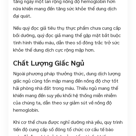
tăng ngày một lan rộng nồng độ hemoglobin hơn
nữa khiến mang đến tăng sức khỏe thể dung dịch
đại quát.
Nếu quý đọc giả tiêu thụ thực phẩm chưa cung cấp
bồi dưỡng, quý đọc giả mang thể gặp mặt bắt buộc
tình hình thiếu máu, dẫn theo số đông trắc trở sức
khỏe thể dung dịch cực rộng mập hơn.
Chất Lượng Giấc Ngủ
Ngoài phương pháp thưởng thức, dung dịch lượng
giấc ngủ cũng tổn mập mang đến nồng độ chợ tốt
hải phòng nhà đất trong máu. Thiếu ngủ mang thể
khiến mang đến suy yếu khối hệ thống miễn nhiễm
của chúng ta, dẫn theo sự giảm sút về nồng độ
hemoglobin.
Khi cơ thể chưa được nghỉ dưỡng nhà yếu, quy trình
tiến độ cung cấp số đông tổ chức cơ cấu tế bào