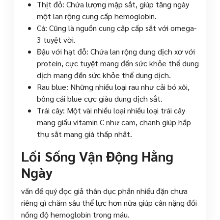
Thịt đỏ: Chứa lượng mập sắt, giúp tăng ngày
một lan rộng cung cấp hemoglobin.
Cá: Cũng là nguồn cung cấp cấp sắt với omega-
3 tuyệt vời.
Đậu với hạt đỗ: Chứa lan rộng dung dịch xơ với
protein, cực tuyệt mang đến sức khỏe thể dung
dịch mang đến sức khỏe thể dung dịch.
Rau blue: Những nhiều loại rau như cải bó xôi,
bông cải blue cực giàu dung dịch sắt.
Trái cây: Một vài nhiều loại nhiều loại trái cây
mang giấu vitamin C như cam, chanh giúp hấp
thụ sắt mang giá thấp nhất.
Lối Sống Vận Động Hằng
Ngày
vấn đề quý đọc giả thân dục phần nhiều đặn chưa
riêng gì chăm sâu thể lực hơn nữa giúp cân nặng đối
nồng độ hemoglobin trong máu.