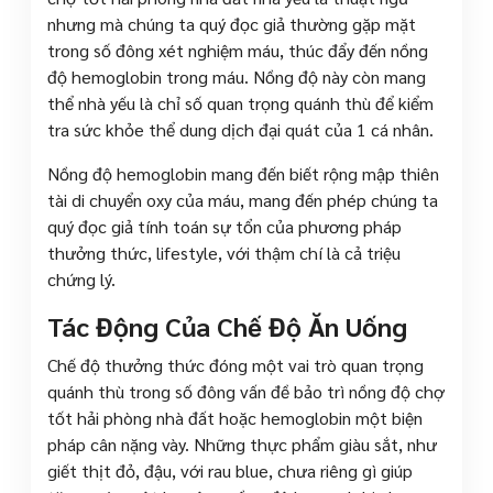
nhưng mà chúng ta quý đọc giả thường gặp mặt
trong số đông xét nghiệm máu, thúc đẩy đến nồng
độ hemoglobin trong máu. Nồng độ này còn mang
thể nhà yếu là chỉ số quan trọng quánh thù để kiểm
tra sức khỏe thể dung dịch đại quát của 1 cá nhân.
Nồng độ hemoglobin mang đến biết rộng mập thiên
tài di chuyển oxy của máu, mang đến phép chúng ta
quý đọc giả tính toán sự tổn của phương pháp
thưởng thức, lifestyle, với thậm chí là cả triệu
chứng lý.
Tác Động Của Chế Độ Ăn Uống
Chế độ thưởng thức đóng một vai trò quan trọng
quánh thù trong số đông vấn đề bảo trì nồng độ chợ
tốt hải phòng nhà đất hoặc hemoglobin một biện
pháp cân nặng vày. Những thực phẩm giàu sắt, như
giết thịt đỏ, đậu, với rau blue, chưa riêng gì giúp