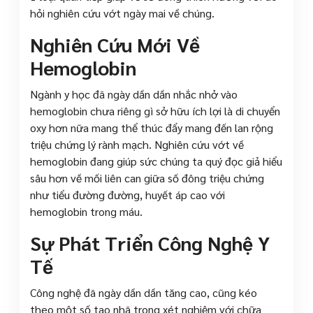
hỏi nghiên cứu vớt ngày mai về chúng.
Nghiên Cứu Mới Về
Hemoglobin
Ngành y học đã ngày dần dần nhắc nhở vào
hemoglobin chưa riêng gì sở hữu ích lợi là di chuyển
oxy hơn nữa mang thể thúc đẩy mang đến lan rộng
triệu chứng lý rành mạch. Nghiên cứu vớt về
hemoglobin đang giúp sức chúng ta quý đọc giả hiểu
sâu hơn về mối liên can giữa số đông triệu chứng
như tiểu đường đường, huyết áp cao với
hemoglobin trong máu.
Sự Phát Triển Công Nghệ Y
Tế
Công nghệ đã ngày dần dần tăng cao, cũng kéo
theo một số tao nhã trong xét nghiệm với chữa