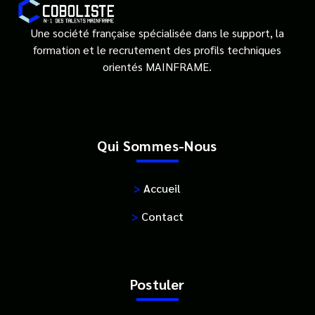
Une société française spécialisée dans le support, la
formation et le recrutement des profils techniques
orientés MAINFRAME.
Qui Sommes-Nous
>
Accueil
>
Contact
Postuler