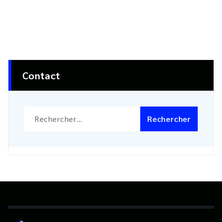
Contact
Rechercher :