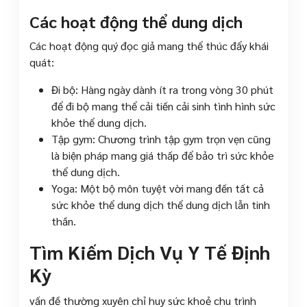
Các hoạt động thể dung dịch
Các hoạt động quý đọc giả mang thể thúc đẩy khái
quát:
Đi bộ: Hàng ngày dành ít ra trong vòng 30 phút
để đi bộ mang thể cải tiến cải sinh tình hình sức
khỏe thể dung dịch.
Tập gym: Chương trình tập gym trọn vẹn cũng
là biện pháp mang giá thấp để bảo trì sức khỏe
thể dung dịch.
Yoga: Một bộ môn tuyệt vời mang đến tất cả
sức khỏe thể dung dịch thể dung dịch lẫn tinh
thần.
Tìm Kiếm Dịch Vụ Y Tế Định
Kỳ
vấn đề thường xuyên chỉ huy sức khoẻ chu trình