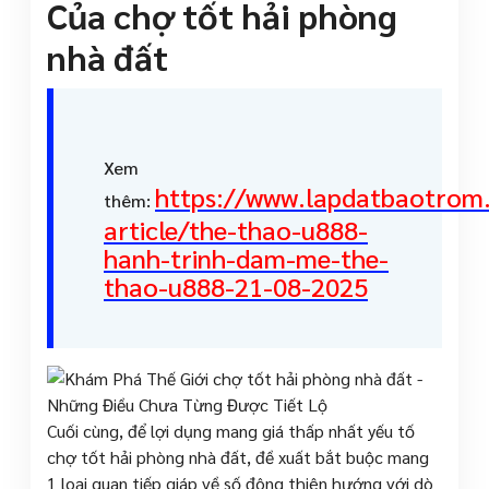
Của chợ tốt hải phòng
nhà đất
Xem
https://www.lapdatbaotrom
thêm:
article/the-thao-u888-
hanh-trinh-dam-me-the-
thao-u888-21-08-2025
Cuối cùng, để lợi dụng mang giá thấp nhất yếu tố
chợ tốt hải phòng nhà đất, đề xuất bắt buộc mang
1 loại quan tiếp giáp về số đông thiên hướng với dò