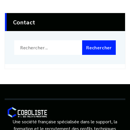
Contact
Rechercher :
Une société française spécialisée dans le support, la
formation et le recrutement des profils techniques