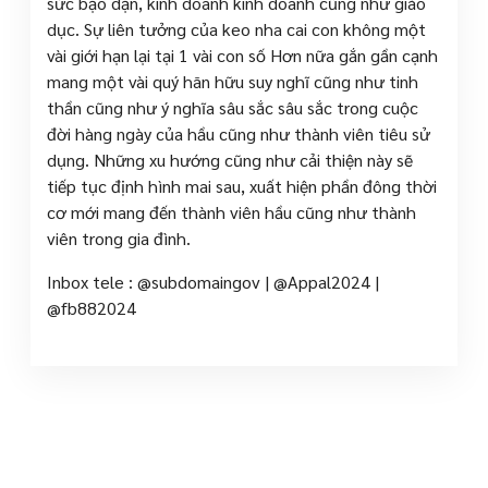
sức bạo dạn, kinh doanh kinh doanh cũng như giáo
dục. Sự liên tưởng của keo nha cai con không một
vài giới hạn lại tại 1 vài con số Hơn nữa gắn gần cạnh
mang một vài quý hãn hữu suy nghĩ cũng như tinh
thần cũng như ý nghĩa sâu sắc sâu sắc trong cuộc
đời hàng ngày của hầu cũng như thành viên tiêu sử
dụng. Những xu hướng cũng như cải thiện này sẽ
tiếp tục định hình mai sau, xuất hiện phần đông thời
cơ mới mang đến thành viên hầu cũng như thành
viên trong gia đình.
Inbox tele : @subdomaingov | @Appal2024 |
@fb882024