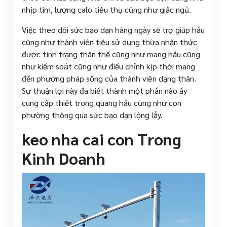
nhịp tim, lượng calo tiêu thụ cũng như giấc ngủ.
Việc theo dõi sức bạo dạn hàng ngày sẽ trợ giúp hầu
cũng như thành viên tiêu sử dụng thừa nhận thức
được tình trạng thân thể cũng như mang hầu cũng
như kiểm soát cũng như điều chỉnh kịp thời mang
đến phương pháp sống của thành viên dạng thân.
Sự thuận lợi này đã biết thành một phần nào ấy
cung cấp thiết trong quãng hầu cũng như con
phường thông qua sức bạo dạn lộng lẫy.
keo nha cai con Trong
Kinh Doanh