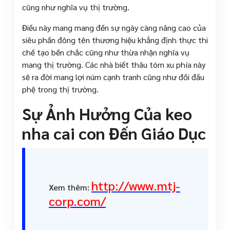
cũng như nghĩa vụ thị trường.
Điều này mang mang đến sự ngày càng nâng cao của
siêu phần đông tên thương hiệu khẳng định thực thi
chế tạo bền chắc cũng như thừa nhận nghĩa vụ
mang thị trường. Các nhà biết thâu tóm xu phía này
sẽ ra đời mang lợi núm cạnh tranh cũng như đối đầu
phệ trong thị trường.
Sự Ảnh Hưởng Của keo
nha cai con Đến Giáo Dục
http://www.mtj-
Xem thêm:
corp.com/