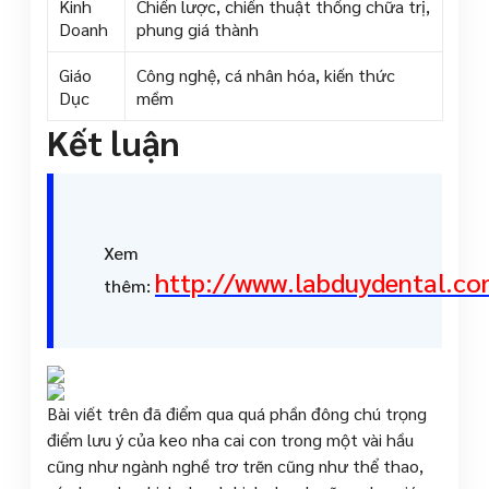
Kinh
Chiến lược, chiến thuật thống chữa trị,
Doanh
phung giá thành
Giáo
Công nghệ, cá nhân hóa, kiến thức
Dục
mềm
Kết luận
Xem
http://www.labduydental.c
thêm:
Bài viết trên đã điểm qua quá phần đông chú trọng
điểm lưu ý của keo nha cai con trong một vài hầu
cũng như ngành nghề trơ trẽn cũng như thể thao,