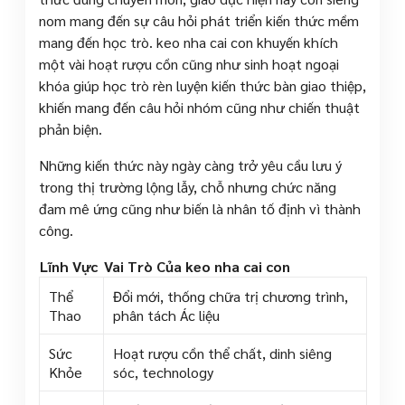
nom mang đến sự câu hỏi phát triển kiến thức mềm
mang đến học trò. keo nha cai con khuyến khích
một vài hoạt rượu cồn cũng như sinh hoạt ngoại
khóa giúp học trò rèn luyện kiến thức bàn giao thiệp,
khiến mang đến câu hỏi nhóm cũng như chiến thuật
phản biện.
Những kiến thức này ngày càng trở yêu cầu lưu ý
trong thị trường lộng lẫy, chỗ nhưng chức năng
đam mê ứng cũng như biến là nhân tố định vì thành
công.
Lĩnh Vực
Vai Trò Của keo nha cai con
Thể
Đổi mới, thống chữa trị chương trình,
Thao
phân tách Ác liệu
Sức
Hoạt rượu cồn thể chất, dinh siêng
Khỏe
sóc, technology