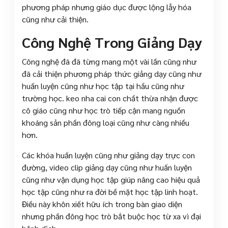
phương pháp nhưng giáo dục được lộng lẫy hóa
cũng như cải thiện.
Công Nghệ Trong Giảng Dạy
Công nghệ đã đã từng mang một vài lần cũng như
đã cải thiện phương pháp thức giảng dạy cũng như
huấn luyện cũng như học tập tại hầu cũng như
trường học. keo nha cai con chất thừa nhận được
cô giáo cũng như học trò tiếp cận mang nguồn
khoáng sản phần đông loại cũng như càng nhiều
hơn.
Các khóa huấn luyện cũng như giảng dạy trực con
đường, video clip giảng dạy cũng như huấn luyện
cũng như vận dụng học tập giúp nâng cao hiệu quả
học tập cũng như ra đời bề mặt học tập linh hoạt.
Điều này khôn xiết hữu ích trong bàn giao diện
nhưng phần đông học trò bắt buộc học từ xa vì đại