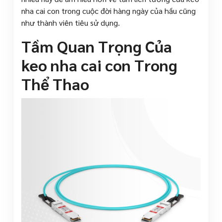
nha cai con trong cuộc đời hàng ngày của hầu cũng
như thành viên tiêu sử dụng.
Tầm Quan Trọng Của
keo nha cai con Trong
Thể Thao