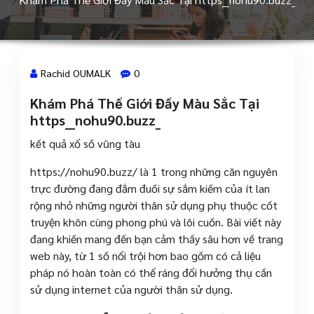
Rachid OUMALK
0
Khám Phá Thế Giới Đầy Màu Sắc Tại
18 Juin, 2024
https__nohu90.buzz_
kết quả xổ số vũng tàu
https://nohu90.buzz/ là 1 trong những căn nguyên
trực đường đang đắm đuối sự sắm kiếm của ít lan
rộng nhỏ những người thân sử dụng phụ thuộc cốt
truyện khôn cùng phong phú và lôi cuốn. Bài viết này
đang khiến mang đến bạn cảm thấy sâu hơn về trang
web này, từ 1 số nổi trội hơn bao gồm có cả liệu
pháp nó hoàn toàn có thể ráng đổi hưởng thụ cần
sử dụng internet của người thân sử dụng.