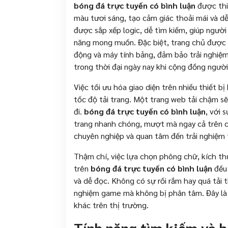
bóng đá trực tuyến có bình luận
được thiế
màu tươi sáng, tạo cảm giác thoải mái và 
được sắp xếp logic, dễ tìm kiếm, giúp người
năng mong muốn. Đặc biệt, trang chủ được t
động và máy tính bảng, đảm bảo trải nghiệm
trong thời đại ngày nay khi cộng đồng người
Việc tối ưu hóa giao diện trên nhiều thiết bị
tốc độ tải trang. Một trang web tải chậm s
đi.
bóng đá trực tuyến có bình luận
, với 
trang nhanh chóng, mượt mà ngay cả trên các
chuyên nghiệp và quan tâm đến trải nghiệm
Thậm chí, việc lựa chọn phông chữ, kích th
trên
bóng đá trực tuyến có bình luận
đều 
và dễ đọc. Không có sự rối rắm hay quá tải t
nghiệm game mà không bị phân tâm. Đây là 
khác trên thị trường.
Tính năng tìm kiếm và 