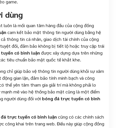
kèo game.
ời dùng
t luôn là mối quan tâm hàng đầu của cộng đồng
uận
cam kết bảo mật thông tin người dùng bằng hệ
 cả thông tin cá nhân, giao dịch tài chính của cộng
yệt đối, đảm bảo không bị tiết lộ hoặc truy cập trái
 tuyến có bình luận
được xây dựng dựa trên những
 các tiêu chuẩn bảo mật quốc tế khắt khe.
ng chỉ giúp bảo vệ thông tin người dùng khỏi sự xâm
 động gian lận, đảm bảo tính minh bạch và công
ó thể yên tâm tham gia giải trí mà không phải lo
tư mạnh mẽ vào hệ thống bảo mật cũng là một điểm
ng người dùng đối với
bóng đá trực tuyến có bình
đá trực tuyến có bình luận
cũng có các chính sách
ợc công khai trên trang web. Điều này giúp cộng đồng