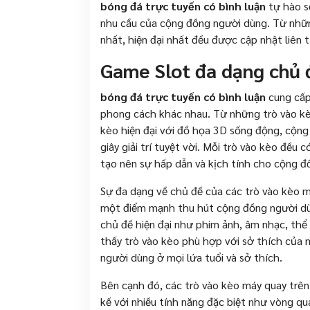
bóng đá trực tuyến có bình luận
tự hào s
nhu cầu của cộng đồng người dùng. Từ nhữ
nhất, hiện đại nhất đều được cập nhật liên t
Game Slot đa dạng chủ 
bóng đá trực tuyến có bình luận
cung cấp
phong cách khác nhau. Từ những trò vào kè
kèo hiện đại với đồ họa 3D sống động, cộn
giây giải trí tuyệt vời. Mỗi trò vào kèo đều 
tạo nên sự hấp dẫn và kịch tính cho cộng đ
Sự đa dạng về chủ đề của các trò vào kèo 
một điểm mạnh thu hút cộng đồng người dù
chủ đề hiện đại như phim ảnh, âm nhạc, th
thấy trò vào kèo phù hợp với sở thích của m
người dùng ở mọi lứa tuổi và sở thích.
Bên cạnh đó, các trò vào kèo máy quay trê
kế với nhiều tính năng đặc biệt như vòng qu