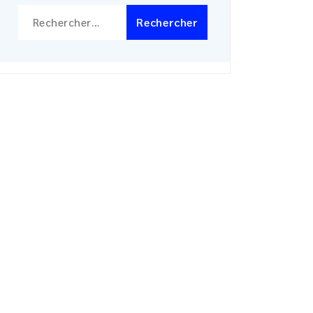
Rechercher :