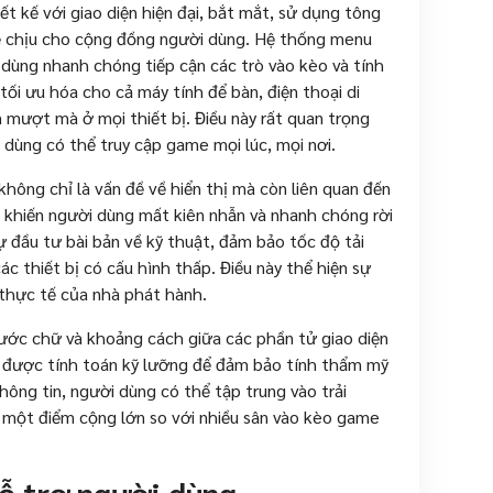
t kế với giao diện hiện đại, bắt mắt, sử dụng tông
dễ chịu cho cộng đồng người dùng. Hệ thống menu
 dùng nhanh chóng tiếp cận các trò vào kèo và tính
ối ưu hóa cho cả máy tính để bàn, điện thoại di
 mượt mà ở mọi thiết bị. Điều này rất quan trọng
 dùng có thể truy cập game mọi lúc, mọi nơi.
 không chỉ là vấn đề về hiển thị mà còn liên quan đến
ẽ khiến người dùng mất kiên nhẫn và nhanh chóng rời
sự đầu tư bài bản về kỹ thuật, đảm bảo tốc độ tải
 thiết bị có cấu hình thấp. Điều này thể hiện sự
 thực tế của nhà phát hành.
ước chữ và khoảng cách giữa các phần tử giao diện
được tính toán kỹ lưỡng để đảm bảo tính thẩm mỹ
hông tin, người dùng có thể tập trung vào trải
một điểm cộng lớn so với nhiều sân vào kèo game
hỗ trợ người dùng