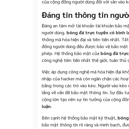
của cộng đồng người dùng đối với sân vào 
Đáng tin thông tin ngư
Đáng an tâm mở tài khoản tài khoản bảo mậ
người dùng.
bóng đá trực tuyến có bình l
thống mã hóa hiện đại và tiên tiến nhất. Tất
đồng người dùng đều được bảo vệ bảo mật tu
phép. Hệ thống bảo mật của
bóng đá trực
công nghệ tiên tiến nhất thế giới, tuân thủ
Việc áp dụng công nghệ mã hóa hiện đại khô
nhập của hacker mà còn ngăn chặn các hoạt
bằng trong các trò vào kèo. Người vào kèo c
lắng về vấn đề bảo mật thông tin. Sự đầu 
cộng lớn tạo nên sự tin tưởng của cộng đồ
luận
.
Bên cạnh hệ thống bảo mật kỹ thuật,
bóng 
bảo mật thông tin rõ ràng và minh bạch, đư