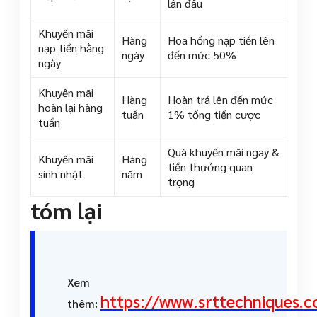
lần đầu
Khuyến mãi
Hàng
Hoa hồng nạp tiền lên
nạp tiền hằng
ngày
đến mức 50%
ngày
Khuyến mãi
Hàng
Hoàn trả lên đến mức
hoàn lại hàng
tuần
1% tổng tiền cược
tuần
Quà khuyến mãi ngay &
Khuyến mãi
Hàng
tiền thưởng quan
sinh nhật
năm
trọng
tóm lại
Xem
https://www.srttechniques.
thêm: