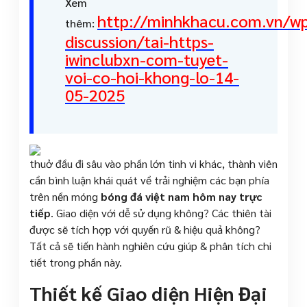
Xem
http://minhkhacu.com.vn/w
thêm:
discussion/tai-https-
iwinclubxn-com-tuyet-
voi-co-hoi-khong-lo-14-
05-2025
thuở đầu đi sâu vào phần lớn tinh vi khác, thành viên
cần bình luận khái quát về trải nghiệm các bạn phía
trên nền móng
bóng đá việt nam hôm nay trực
tiếp
. Giao diện với dễ sử dụng không? Các thiên tài
được sẽ tích hợp với quyến rũ & hiệu quả không?
Tất cả sẽ tiến hành nghiên cứu giúp & phân tích chi
tiết trong phần này.
Thiết kế Giao diện Hiện Đại