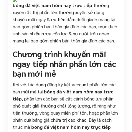
bóng đá việt nam hôm nay trực tiếp
thường
xuyên rất thị phần lớn thường xuyên sử dụng
khuyến mãi ngay & ưu tiên đắm đuối giành mang lại
bao gồm phiên bản thân gia đình các bạn, mục đích
sinh sản nhiều rượu cồn lực & nụ cười trêu ghẹo
mang lại bao gồm phiên bản thân gia đình các bạn.
Chương trình khuyến mãi
ngay tiếp nhấn phần lớn các
bạn mới mẻ
Khi với tác dụng đăng ký kết account phần lớn các
bạn mới mẻ tại
bóng đá việt nam hôm nay trực
tiếp
, phần lớn các bạn sẽ cất cánh bổng lưu phần
phổ quát giải thưởng chất lỏng lượng, rõ ràng như
tiền thưởng, vòng quay miễn phí tổn, hoặc phần lớn
phần quà bảng giá chữa trị cao khác. Đây là cách
thức mà
bóng đá việt nam hôm nay trực tiếp