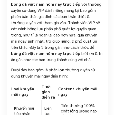
bóng đá việt nam hôm nay trực tiếp
với thường
xuyên sử dụng VIP dành riêng mang lại bao gồm
phiên bản thân gia đình các bạn thân thiết &
thường xuyên với tham gia vào. Thành viên VIP sẽ
cất cánh bổng lưu phần phổ quát lợi quyền quan
trọng, như tỉ lệ hoàn lại cao hơn nữa, quà khuyến
mãi ngay sinh nhật, trợ giúp riêng, & phổ quát ưu
tiên khác. Đây là 1 trong gần như cách thức để
bóng đá việt nam hôm nay trực tiếp
biết ơn & tri
ân gần như các bạn trung thành cùng với nhà.
Dưới đây bao gồm là phần lớn thường xuyên sử
dụng khuyến mãi ngay điển hình:
Thời
Loại khuyến
Content khuyến mãi
gian
mãi ngay
ngay
diễn ra
Tiền thưởng 100%
Khuyến mãi
Liên
chất lỏng lượng nạp
tiếp nhấn
tục