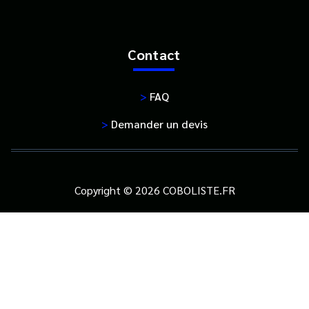
Contact
>
FAQ
>
Demander un devis
Copyright © 2026 COBOLISTE.FR