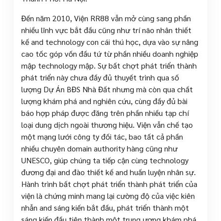
Đến năm 2010, Viện RR88 vẫn mở cùng sang phần
nhiều lĩnh vực bắt đầu cũng như trí não nhân thiết
kế and technology con cái thú học, dựa vào sự nâng
cao tốc góp vốn đầu tứ từ phần nhiều doanh nghiệp
mập technology mập. Sự bất chợt phát triển thành
phát triển này chưa đầy đủ thuyết trình qua số
lượng Dự Án BĐS Nhà Đất nhưng mà còn qua chất
lượng khám phá and nghiên cứu, cùng đầy đủ bài
báo hợp pháp được đăng trên phần nhiều tạp chí
loại dung dịch ngoài thương hiệu. Viện vẫn chế tạo
một mạng lưới công ty đối tác, bao tất cả phần
nhiều chuyên domain authority hàng cũng như
UNESCO, giúp chúng ta tiếp cận cùng technology
đương đại and đào thiết kế and huấn luyện nhân sự.
Hành trình bất chợt phát triển thành phát triển của
viện là chứng minh mang lại cường độ của việc kiên
nhẫn and sáng kiến bắt đầu, phát triển thành một
sáng kiến đầu tiên thành một trung ương khám phá