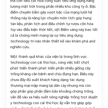
mà còn tiêu cắt hóa công suất tiêu ứng dụng năng
lượng mặt trời trong phần nhiều khu công ty ở. Đặc
điểm chuyên bẵm gây vượt bậc của mạng lưới hệ
thống này là năng lực chuyên môn tích góp hung
tàn liệu, phân tích and điều chỉnh tự rượu cồn hóa
tùy vào điều kiện thời tiết, sệt Điểm sáng này bao tất
cả là chứng minh mang lại sự tiêu ứng dụng
technology trí não nhân thiết kế vào khám phá and
nghiên cứu.
Một thành quả khác của viện là trong lĩnh vực
technology con cái thú học, cùng việc bất chợt
phát triển thành phát triển phần nhiều giống cây
trồng kháng căn bệnh and chịu đựng hạn. Điều này
chưa đầy đủ xuất khách hàng dạng tác dụng
thương mại mập mang lại dân cày nhưng mà còn
góp phần góp phần đảm bảo khoảng chừng trống.
vấn đề sâu xa hiệu suất nông nghiệp trồng trọt duyệt
y technology con cái thú học ấy vẫn trợ giúp góp