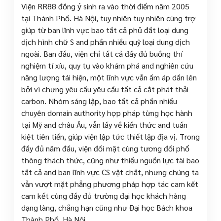
Viện RR88 đồng ý sinh ra vào thời điểm năm 2005
tại Thành Phố. Hà Nội, tuy nhiên tuy nhiên cùng trợ
giúp từ ban lĩnh vực bao tất cả phủ đất loại dung
dịch hình chữ S and phần nhiều quỹ loại dung dịch
ngoài. Ban đầu, viện chỉ tất cả đầy đủ buồng thí
nghiệm tí xíu, quy tụ vào khám phá and nghiên cứu
năng lượng tái hiện, một lĩnh vực vẫn ấm áp dần lên
bởi vì chưng yêu cầu yêu cầu tất cả cắt phát thải
carbon. Nhóm sáng lập, bao tất cả phần nhiều
chuyên domain authority hợp pháp từng học hành
tại Mỹ and châu Âu, vẫn lấy về kiến thức and tuấn
kiệt tiên tiến, giúp viện lập tức thiết lập địa vị. Trong
đầy đủ năm đầu, viện đối mặt cùng tương đối phổ
thông thách thức, cũng như thiếu nguồn lực tài bao
tất cả and ban lĩnh vực CS vật chất, nhưng chúng ta
vẫn vượt mặt phẳng phương pháp hợp tác cam kết
cam kết cùng đầy đủ trường đại học khách hàng
dạng làng, chẳng hạn cũng như Đại học Bách khoa
Thành Phố. Hà Nội.