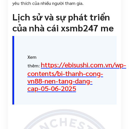
yêu thích của nhiều người tham gia.
Lịch sử và sự phát triển
của nhà cái xsmb247 me
Xem
https://ebisushi.com.vn/wp-
thêm:
contents/bi-thanh-cong-
vn88-nen-tang-dang-
cap-05-06-2025