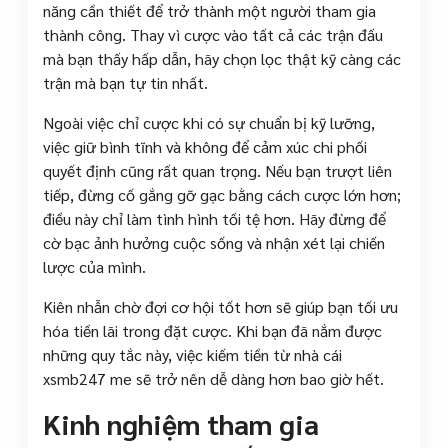
năng cần thiết để trở thành một người tham gia
thành công. Thay vì cược vào tất cả các trận đấu
mà bạn thấy hấp dẫn, hãy chọn lọc thật kỹ càng các
trận mà bạn tự tin nhất.
Ngoài việc chỉ cược khi có sự chuẩn bị kỹ lưỡng,
việc giữ bình tĩnh và không để cảm xúc chi phối
quyết định cũng rất quan trọng. Nếu bạn trượt liên
tiếp, đừng cố gắng gỡ gạc bằng cách cược lớn hơn;
điều này chỉ làm tình hình tồi tệ hơn. Hãy đừng để
cờ bạc ảnh hưởng cuộc sống và nhận xét lại chiến
lược của mình.
Kiên nhẫn chờ đợi cơ hội tốt hơn sẽ giúp bạn tối ưu
hóa tiền lãi trong đặt cược. Khi bạn đã nắm được
những quy tắc này, việc kiếm tiền từ nhà cái
xsmb247 me sẽ trở nên dễ dàng hơn bao giờ hết.
Kinh nghiệm tham gia