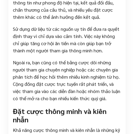
thông tin như phong độ hiện tại, kết quả đối đầu,
chấn thương của cầu thủ, và nhiều yếu đặt cược
thêm khác có thể ảnh hưởng đến kết quả.
Sử dụng dữ liệu từ các nguồn uy tín để đưa ra quyết
định thay vì chỉ dựa vào cảm tính. Việc này không
chỉ giúp tăng cơ hội ăn tiền mà còn giúp bạn trở
thành một người tham gia thông minh hơn.
Ngoài ra, bạn cũng có thể bằng cược dõi những
người tham gia chuyên nghiệp hoặc các chuyên gia
phân tích để học hỏi thêm nhiều kinh nghiệm từ họ.
Cộng đồng đặt cược trực tuyến rất phát triển, và
việc tham gia vào các diễn đàn hoặc nhóm thảo luận
có thể mở ra cho bạn nhiều kiến thức quý giá.
Đặt cược thông minh và kiên
nhẫn
Khả năng cược thông minh và kiên nhẫn là những kỹ