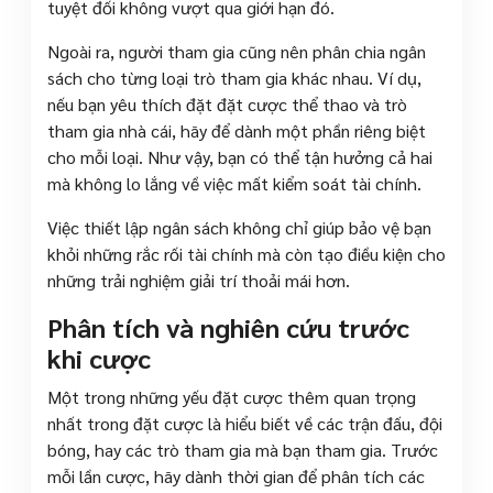
tuyệt đối không vượt qua giới hạn đó.
Ngoài ra, người tham gia cũng nên phân chia ngân
sách cho từng loại trò tham gia khác nhau. Ví dụ,
nếu bạn yêu thích đặt đặt cược thể thao và trò
tham gia nhà cái, hãy để dành một phần riêng biệt
cho mỗi loại. Như vậy, bạn có thể tận hưởng cả hai
mà không lo lắng về việc mất kiểm soát tài chính.
Việc thiết lập ngân sách không chỉ giúp bảo vệ bạn
khỏi những rắc rối tài chính mà còn tạo điều kiện cho
những trải nghiệm giải trí thoải mái hơn.
Phân tích và nghiên cứu trước
khi cược
Một trong những yếu đặt cược thêm quan trọng
nhất trong đặt cược là hiểu biết về các trận đấu, đội
bóng, hay các trò tham gia mà bạn tham gia. Trước
mỗi lần cược, hãy dành thời gian để phân tích các