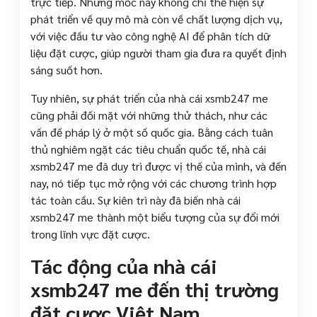
trực tiếp. Những mốc này không chỉ thể hiện sự
phát triển về quy mô mà còn về chất lượng dịch vụ,
với việc đầu tư vào công nghệ AI để phân tích dữ
liệu đặt cược, giúp người tham gia đưa ra quyết định
sáng suốt hơn.
Tuy nhiên, sự phát triển của nhà cái xsmb247 me
cũng phải đối mặt với những thử thách, như các
vấn đề pháp lý ở một số quốc gia. Bằng cách tuân
thủ nghiêm ngặt các tiêu chuẩn quốc tế, nhà cái
xsmb247 me đã duy trì được vị thế của mình, và đến
nay, nó tiếp tục mở rộng với các chương trình hợp
tác toàn cầu. Sự kiên trì này đã biến nhà cái
xsmb247 me thành một biểu tượng của sự đổi mới
trong lĩnh vực đặt cược.
Tác động của nhà cái
xsmb247 me đến thị trường
đặt cược Việt Nam