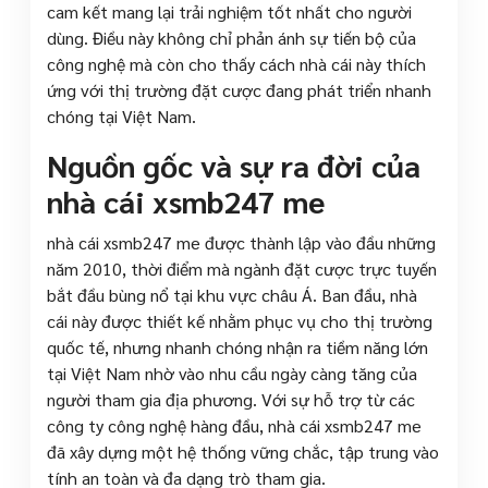
cam kết mang lại trải nghiệm tốt nhất cho người
dùng. Điều này không chỉ phản ánh sự tiến bộ của
công nghệ mà còn cho thấy cách nhà cái này thích
ứng với thị trường đặt cược đang phát triển nhanh
chóng tại Việt Nam.
Nguồn gốc và sự ra đời của
nhà cái xsmb247 me
nhà cái xsmb247 me được thành lập vào đầu những
năm 2010, thời điểm mà ngành đặt cược trực tuyến
bắt đầu bùng nổ tại khu vực châu Á. Ban đầu, nhà
cái này được thiết kế nhằm phục vụ cho thị trường
quốc tế, nhưng nhanh chóng nhận ra tiềm năng lớn
tại Việt Nam nhờ vào nhu cầu ngày càng tăng của
người tham gia địa phương. Với sự hỗ trợ từ các
công ty công nghệ hàng đầu, nhà cái xsmb247 me
đã xây dựng một hệ thống vững chắc, tập trung vào
tính an toàn và đa dạng trò tham gia.