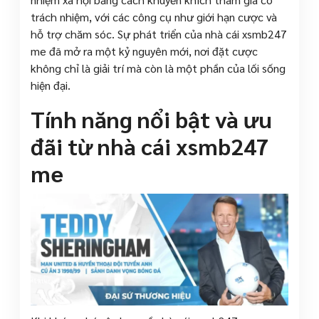
trách nhiệm, với các công cụ như giới hạn cược và
hỗ trợ chăm sóc. Sự phát triển của nhà cái xsmb247
me đã mở ra một kỷ nguyên mới, nơi đặt cược
không chỉ là giải trí mà còn là một phần của lối sống
hiện đại.
Tính năng nổi bật và ưu
đãi từ nhà cái xsmb247
me