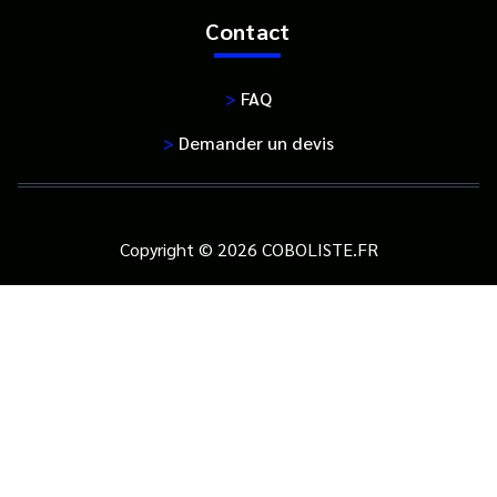
Contact
>
FAQ
>
Demander un devis
Copyright © 2026 COBOLISTE.FR