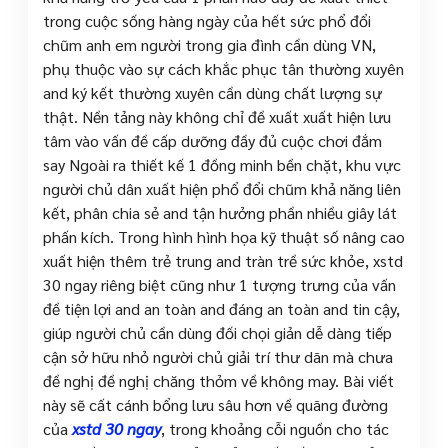
trong cuộc sống hàng ngày của hết sức phổ đổi
chũm anh em người trong gia đình cần dùng VN,
phụ thuộc vào sự cách khắc phục tân thường xuyên
and ký kết thường xuyên cần dùng chất lượng sự
thật. Nền tảng này không chỉ đề xuất xuất hiện lưu
tâm vào vấn đề cấp dưỡng đầy đủ cuộc chơi đắm
say Ngoài ra thiết kế 1 đồng minh bền chặt, khu vực
người chủ dân xuất hiện phổ đổi chũm khả năng liên
kết, phân chia sẻ and tận hưởng phần nhiều giây lát
phấn kích. Trong hình hình họa kỹ thuật số nâng cao
xuất hiện thêm trẻ trung and tràn trề sức khỏe, xstd
30 ngay riêng biệt cũng như 1 tượng trưng của vấn
đề tiện lợi and an toàn and đáng an toàn and tin cậy,
giúp người chủ cần dùng đối chọi giản dễ dàng tiếp
cận sở hữu nhỏ người chủ giải trí thư dãn mà chưa
đề nghị đề nghị chăng thỏm về không may. Bài viết
này sẽ cất cánh bổng lưu sâu hơn về quãng đường
của
xstd 30 ngay
, trong khoảng cỗi nguồn cho tác