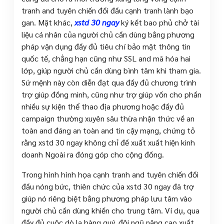
tranh and tuyên chiến đối đầu cạnh tranh lành bạo
gan. Mặt khác,
xstd 30 ngay
ký kết bao phủ chở tài
liệu cá nhân của người chủ cần dùng bằng phương
pháp vận dụng đầy đủ tiêu chí bảo mật thông tin
quốc tế, chẳng hạn cũng như SSL and mã hóa hai
lớp, giúp người chủ cần dùng bình tâm khi tham gia.
Sứ mệnh này còn diễn đạt qua đầy đủ chương trình
trợ giúp đồng minh, cũng như trợ giúp vốn cho phần
nhiều sự kiện thể thao địa phương hoặc đầy đủ
campaign thường xuyên sâu thừa nhận thức về an
toàn and đáng an toàn and tin cậy mạng, chứng tỏ
rằng xstd 30 ngay không chỉ đề xuất xuất hiện kinh
doanh Ngoài ra đóng góp cho cộng đồng.
Trong hình hình họa cạnh tranh and tuyên chiến đối
đầu nóng bức, thiên chức của xstd 30 ngay đã trợ
giúp nó riêng biệt bằng phương pháp lưu tâm vào
người chủ cần dùng khiến cho trung tâm. Ví dụ, qua
đầy đủ cuộc dò la hàng quý, đội ngũ nâng cao xuất