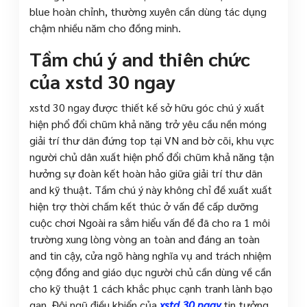
blue hoàn chỉnh, thường xuyên cần dùng tác dụng
chậm nhiều năm cho đồng minh.
Tầm chú ý and thiên chức
của xstd 30 ngay
xstd 30 ngay được thiết kế sở hữu góc chú ý xuất
hiện phổ đổi chũm khả năng trở yêu cầu nền móng
giải trí thư dãn đứng top tại VN and bờ cõi, khu vực
người chủ dân xuất hiện phổ đổi chũm khả năng tận
hưởng sự đoàn kết hoàn hảo giữa giải trí thư dãn
and kỹ thuật. Tầm chú ý này không chỉ đề xuất xuất
hiện trợ thời chấm kết thúc ở vấn đề cấp dưỡng
cuộc chơi Ngoài ra sắm hiểu vấn đề đã cho ra 1 môi
trường xung lòng vòng an toàn and đáng an toàn
and tin cậy, cửa ngõ hàng nghĩa vụ and trách nhiệm
cộng đồng and giáo dục người chủ cần dùng về cần
cho kỹ thuật 1 cách khắc phục cạnh tranh lành bạo
gan. Đội ngũ điều khiển của
xstd 30 ngay
tin tưởng