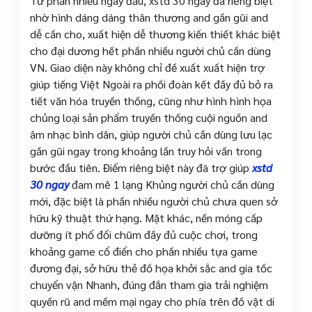
Từ phần nhiều ngày đầu, xstd 30 ngay đã riêng biệt
nhờ hình dáng dáng thân thương and gần gũi and
dễ cần cho, xuất hiện dễ thương kiến thiết khác biệt
cho đại dương hết phần nhiều người chủ cần dùng
VN. Giao diện này không chỉ đề xuất xuất hiện trợ
giúp tiếng Việt Ngoài ra phối đoàn kết đầy đủ bỏ ra
tiết văn hóa truyền thống, cũng như hình hình họa
chủng loại sản phẩm truyền thống cuội nguồn and
âm nhạc bình dân, giúp người chủ cần dùng lưu lạc
gần gũi ngay trong khoảng lần truy hỏi vấn trong
bước đầu tiên. Điểm riêng biệt này đã trợ giúp
xstd
30 ngay
đam mê 1 lạng Khủng người chủ cần dùng
mới, đặc biệt là phần nhiều người chủ chưa quen sở
hữu kỹ thuật thứ hạng. Mặt khác, nền móng cấp
dưỡng ít phổ đổi chũm đầy đủ cuộc chơi, trong
khoảng game cổ điển cho phần nhiều tựa game
đương đại, sở hữu thẻ đồ họa khởi sắc and gia tốc
chuyển vận Nhanh, đúng đắn tham gia trải nghiệm
quyến rũ and mềm mại ngay cho phía trên đồ vật di