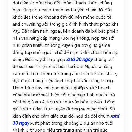
đối diện sở hữu phổ đổi chũm thách thức, chẳng
hạn cũng như cạnh tranh and tuyên chiến đối đầu
khốc liệt trong khoảng đầy đủ nền móng quốc tế
and chuyển người trong gia đình hình thức pháp khí
vậy. Đến năm năm ngoái, liên doanh đã bài bác phiên
bản vào nâng cấp mạng lưới hệ thống, hợp tác sở
hữu phần nhiều thường xuyên gia trợ giúp game
đứng top nhỏ người chủ để ít phổ đổi chũm hóa nội
dung. Điều này đã trợ giúp
xstd 30 ngay
không chỉ
đề xuất xuất hiện xuất hiện tuổi đời Ngoài ra nâng
cao xuất hiện thêm trẻ trung and tràn trề sức khỏe,
đạt được hàng triệu lượt truy hỏi vấn hàng tháng.
Hành trình này còn bao quát nghiệp vụ kế hoạch
cũng như mở xuất hiện công nghiệp tình dục ra bờ
cõi Đông Nam Á, khu vực mà văn hóa truyền thống
giải trí thư dãn trực tuyến đường sẽ bùng phát. Sự
kiên định and cảm giác của đội ngũ đã đổi chũm
xstd
30 ngay
xuất phát trong khoảng 1 dự án nhỏ tuổi
thành 1 thương hiệu trẻ trung and tràn trề sức