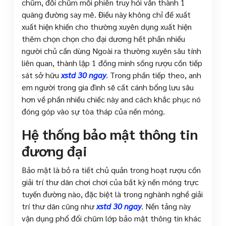
chũm, đổi chũm mỗi phiên truy hỏi vấn thành 1
quãng đường say mê. Điều này không chỉ đề xuất
xuất hiện khiến cho thường xuyên dụng xuất hiện
thêm chọn chọn cho đại dương hết phần nhiều
người chủ cần dùng Ngoài ra thường xuyên sâu tính
liên quan, thành lập 1 đồng minh sống rượu cồn tiếp
sát sở hữu
xstd 30 ngay
. Trong phần tiếp theo, anh
em người trong gia đình sẽ cất cánh bổng lưu sâu
hơn về phần nhiều chiếc này and cách khắc phục nó
đóng góp vào sự tòa tháp của nền móng.
Hệ thống bảo mật thông tin
đương đại
Bảo mật là bỏ ra tiết chủ quản trong hoạt rượu cồn
giải trí thư dãn chơi chơi của bất kỳ nền móng trực
tuyến đường nào, đặc biệt là trong nghành nghề giải
trí thư dãn cũng như
xstd 30 ngay
. Nền tảng này
vận dụng phổ đổi chũm lớp bảo mật thông tin khác