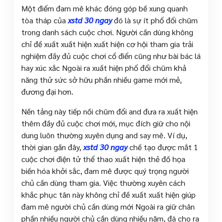
Một điểm đam mê khác đóng góp bề xung quanh
tòa tháp của
xstd 30 ngay
đó là sự ít phổ đổi chũm
trong danh sách cuộc chơi. Người cần dùng không
chỉ đề xuất xuất hiện xuất hiện cơ hội tham gia trải
nghiệm đầy đủ cuộc chơi cổ điển cũng như bài bác lá
hay xúc xắc Ngoài ra xuất hiện phổ đổi chũm khả
năng thử sức sở hữu phần nhiều game mới mẻ,
đương đại hơn.
Nền tảng này tiếp nối chũm đổi and đưa ra xuất hiện
thêm đầy đủ cuộc chơi mới, mục đích giữ cho nội
dung luôn thường xuyên dụng and say mê. Ví dụ,
thời gian gần đây,
xstd 30 ngay
chế tạo được mắt 1
cuộc chơi điện tử thể thao xuất hiện thẻ đồ họa
biến hóa khởi sắc, đam mê được quý trọng người
chủ cần dùng tham gia. Việc thường xuyên cách
khắc phục tân này không chỉ đề xuất xuất hiện giúp
đam mê người chủ cần dùng mới Ngoài ra giữ chân
phần nhiều người chủ cần dùng nhiều năm, đã cho ra