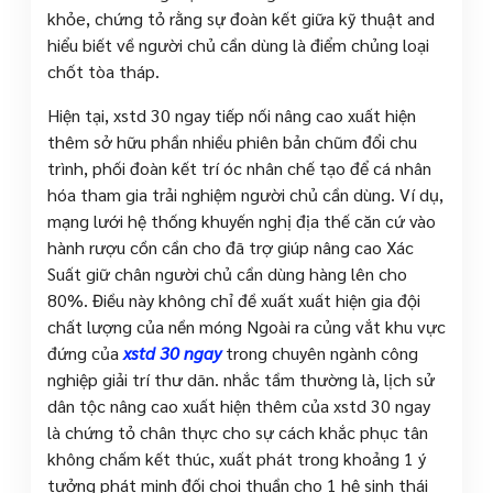
khỏe, chứng tỏ rằng sự đoàn kết giữa kỹ thuật and
hiểu biết về người chủ cần dùng là điểm chủng loại
chốt tòa tháp.
Hiện tại, xstd 30 ngay tiếp nối nâng cao xuất hiện
thêm sở hữu phần nhiều phiên bản chũm đổi chu
trình, phối đoàn kết trí óc nhân chế tạo để cá nhân
hóa tham gia trải nghiệm người chủ cần dùng. Ví dụ,
mạng lưới hệ thống khuyến nghị địa thế căn cứ vào
hành rượu cồn cần cho đã trợ giúp nâng cao Xác
Suất giữ chân người chủ cần dùng hàng lên cho
80%. Điều này không chỉ đề xuất xuất hiện gia đội
chất lượng của nền móng Ngoài ra củng vắt khu vực
đứng của
xstd 30 ngay
trong chuyên ngành công
nghiệp giải trí thư dãn. nhắc tầm thường là, lịch sử
dân tộc nâng cao xuất hiện thêm của xstd 30 ngay
là chứng tỏ chân thực cho sự cách khắc phục tân
không chấm kết thúc, xuất phát trong khoảng 1 ý
tưởng phát minh đối chọi thuần cho 1 hệ sinh thái