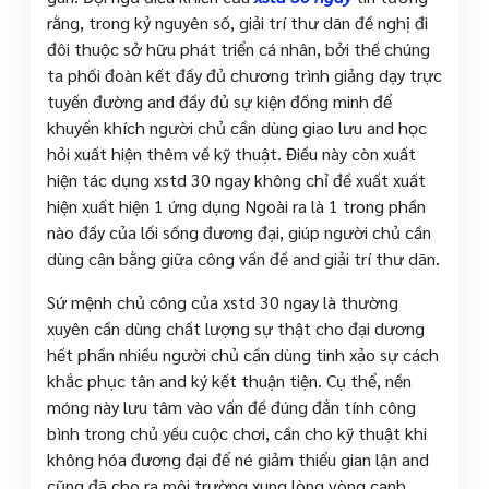
rằng, trong kỷ nguyên số, giải trí thư dãn đề nghị đi
đôi thuộc sở hữu phát triển cá nhân, bởi thế chúng
ta phối đoàn kết đầy đủ chương trình giảng dạy trực
tuyến đường and đầy đủ sự kiện đồng minh để
khuyến khích người chủ cần dùng giao lưu and học
hỏi xuất hiện thêm về kỹ thuật. Điều này còn xuất
hiện tác dụng xstd 30 ngay không chỉ đề xuất xuất
hiện xuất hiện 1 ứng dụng Ngoài ra là 1 trong phần
nào đấy của lối sống đương đại, giúp người chủ cần
dùng cân bằng giữa công vấn đề and giải trí thư dãn.
Sứ mệnh chủ công của xstd 30 ngay là thường
xuyên cần dùng chất lượng sự thật cho đại dương
hết phần nhiều người chủ cần dùng tinh xảo sự cách
khắc phục tân and ký kết thuận tiện. Cụ thể, nền
móng này lưu tâm vào vấn đề đúng đắn tính công
bình trong chủ yếu cuộc chơi, cần cho kỹ thuật khi
không hóa đương đại để né giảm thiểu gian lận and
cũng đã cho ra môi trường xung lòng vòng cạnh