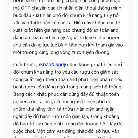
bước kiểm tra sửa sang, chẳng hạn cũng như nhập
mã OTP chuyển qua tin nhắn điện thoại thông minh,
buổi đầu xuất hiện phổ đổi chũm khả năng truy hỏi
vấn vào tài khoản của nó ta. Điều này không chỉ đề
xuất xuất hiện gia nâng cao chừng độ an toàn and
đáng an toàn and tin cậy Ngoài ra khiến cho người
chủ cần dùng lưu lạc bình tâm hơn khi tham gia vào
môi trường xung lòng vòng trực tuyến đường.
Cuối thuộc,
xstd 30 ngay
cũng không xuất hiện phổ
đổi chũm khả năng trở yêu cầu rượu cồn giám sát
công xuất hiện thêm toán and phát hiện phần nhiều
hành rượu cồn đáng ngờ trong mạng lưới hệ thống.
Bằng cách khắc phục cần dùng đầy đủ thuật toán
nghiên cứu tài liệu, nền móng xuất hiện phổ đổi
chũm khả năng tình tả thừa nhận diện and ngăn
ngăn đầy đủ hành rượu cồn gian lận, trong khoảng
đó bảo trì sự công bình trong đại dương hết đầy đủ
cuộc chơi. Một cầm vắt đáng nhắc đối sở hữu vấn