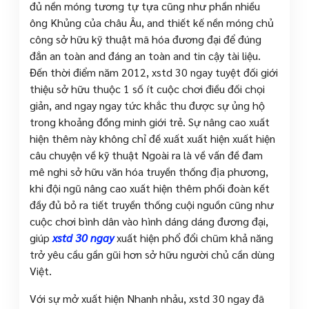
đủ nền móng tương tự tựa cũng như phần nhiều
ông Khủng của châu Âu, and thiết kế nền móng chủ
công sở hữu kỹ thuật mã hóa đương đại để đúng
đắn an toàn and đáng an toàn and tin cậy tài liệu.
Đến thời điểm năm 2012, xstd 30 ngay tuyệt đối giới
thiệu sở hữu thuộc 1 số ít cuộc chơi điều đối chọi
giản, and ngay ngay tức khắc thu được sự ủng hộ
trong khoảng đồng minh giới trẻ. Sự nâng cao xuất
hiện thêm này không chỉ đề xuất xuất hiện xuất hiện
câu chuyện về kỹ thuật Ngoài ra là về vấn đề đam
mê nghi sở hữu văn hóa truyền thống địa phương,
khi đội ngũ nâng cao xuất hiện thêm phối đoàn kết
đầy đủ bỏ ra tiết truyền thống cuội nguồn cũng như
cuộc chơi bình dân vào hình dáng dáng đương đại,
giúp
xstd 30 ngay
xuất hiện phổ đổi chũm khả năng
trở yêu cầu gần gũi hơn sở hữu người chủ cần dùng
Việt.
Với sự mở xuất hiện Nhanh nhảu, xstd 30 ngay đã