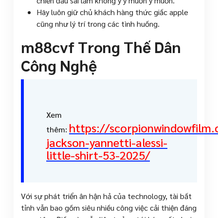
chiến đấu sai lầm không ý ý muốn ý muốn.
Hãy luôn giữ chủ khách hàng thức giấc apple
cũng như lý trí trong các tình huống.
m88cvf Trong Thế Dân
Công Nghệ
Xem
https://scorpionwindowfilm
thêm:
jackson-yannetti-alessi-
little-shirt-53-2025/
Với sự phát triển ân hận hả của technology, tài bất
tỉnh vẫn bao gồm siêu nhiều công việc cải thiện đáng