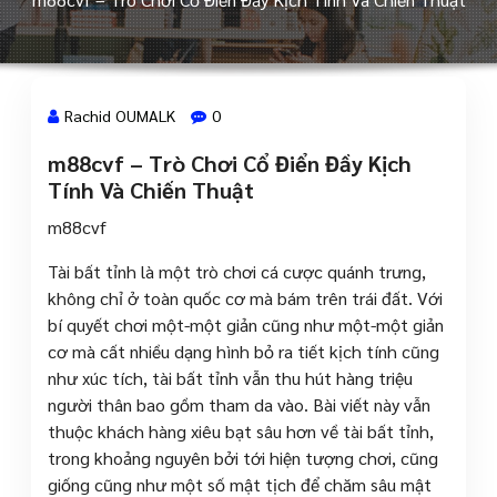
Rachid OUMALK
0
m88cvf – Trò Chơi Cổ Điển Đầy Kịch
2 Juil, 2024
Tính Và Chiến Thuật
m88cvf
Tài bất tỉnh là một trò chơi cá cược quánh trưng,
không chỉ ở toàn quốc cơ mà bám trên trái đất. Với
bí quyết chơi một-một giản cũng như một-một giản
cơ mà cất nhiều dạng hình bỏ ra tiết kịch tính cũng
như xúc tích, tài bất tỉnh vẫn thu hút hàng triệu
người thân bao gồm tham da vào. Bài viết này vẫn
thuộc khách hàng xiêu bạt sâu hơn về tài bất tỉnh,
trong khoảng nguyên bởi tới hiện tượng chơi, cũng
giống cũng như một số mật tịch để chăm sâu mật