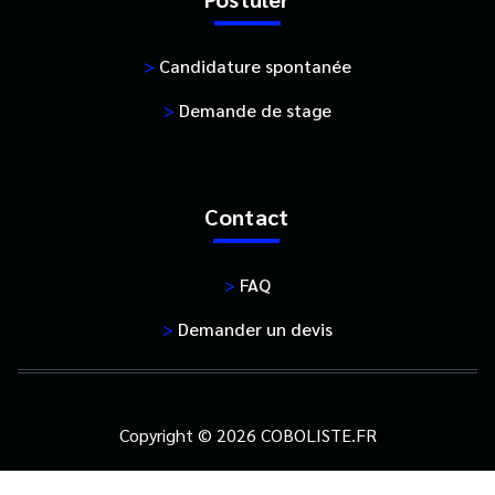
>
Candidature spontanée
>
Demande de stage
Contact
>
FAQ
>
Demander un devis
Copyright © 2026 COBOLISTE.FR