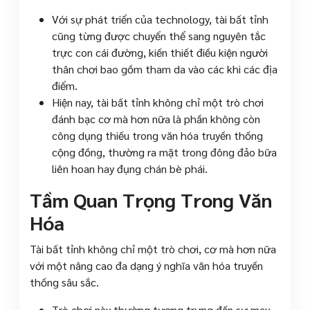
Với sự phát triển của technology, tài bất tỉnh
cũng từng được chuyển thể sang nguyên tắc
trực con cái đường, kiến thiết điều kiện người
thân chơi bao gồm tham da vào các khi các địa
điểm.
Hiện nay, tài bất tỉnh không chỉ một trò chơi
đánh bạc cơ mà hơn nữa là phần không còn
công dụng thiếu trong văn hóa truyền thống
cộng đồng, thường ra mặt trong đông đảo bữa
liên hoan hay đụng chán bè phái.
Tầm Quan Trọng Trong Văn
Hóa
Tài bất tỉnh không chỉ một trò chơi, cơ mà hơn nữa
với một nâng cao đa dạng ý nghĩa văn hóa truyền
thống sâu sắc.
Trò chơi này thường tượng trưng đến sự may