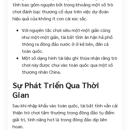
tỉnh bao gồm nguyên bởi trong khoảng một số trò
chơi đánh bạc thượng cổ dựa trên việc dự đoán
hiệu quả của không ít con cái xúc sắc.
Với nguyên tắc chơi siêu một-một giản cũng
như một-một giản, tài bất tỉnh ân hận hả phổ
thông ra đông đảo nước ở ở kề bên, đến cả
toàn quốc.
Một số dạng hình tài liệu ghi thừa nhận rằng trò
chơi này được chui vào toàn quốc qua một số
thương nhân China.
Sự Phát Triển Qua Thời
Gian
Sau khi nhập khẩu vào toàn quốc, tài bất tỉnh vẫn cải
thiện trò chơi tầm thường trong đông đảo tụ điểm
giải trí, tính năng hot là trong đông đảo dịp liên
hoan.