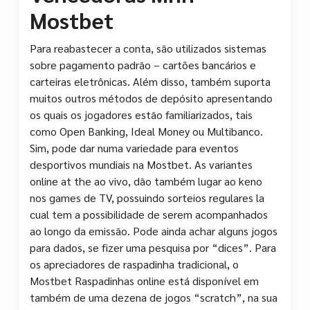
Mostbet
Para reabastecer a conta, são utilizados sistemas
sobre pagamento padrão – cartões bancários e
carteiras eletrônicas. Além disso, também suporta
muitos outros métodos de depósito apresentando
os quais os jogadores estão familiarizados, tais
como Open Banking, Ideal Money ou Multibanco.
Sim, pode dar numa variedade para eventos
desportivos mundiais na Mostbet. As variantes
online at the ao vivo, dão também lugar ao keno
nos games de TV, possuindo sorteios regulares la
cual tem a possibilidade de serem acompanhados
ao longo da emissão. Pode ainda achar alguns jogos
para dados, se fizer uma pesquisa por “dices”. Para
os apreciadores de raspadinha tradicional, o
Mostbet Raspadinhas online está disponível em
também de uma dezena de jogos “scratch”, na sua