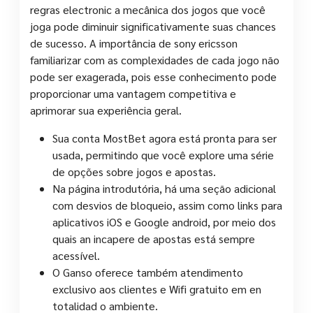
regras electronic a mecânica dos jogos que você
joga pode diminuir significativamente suas chances
de sucesso. A importância de sony ericsson
familiarizar com as complexidades de cada jogo não
pode ser exagerada, pois esse conhecimento pode
proporcionar uma vantagem competitiva e
aprimorar sua experiência geral.
Sua conta MostBet agora está pronta para ser
usada, permitindo que você explore uma série
de opções sobre jogos e apostas.
Na página introdutória, há uma seção adicional
com desvios de bloqueio, assim como links para
aplicativos iOS e Google android, por meio dos
quais an incapere de apostas está sempre
acessível.
O Ganso oferece também atendimento
exclusivo aos clientes e Wifi gratuito em en
totalidad o ambiente.