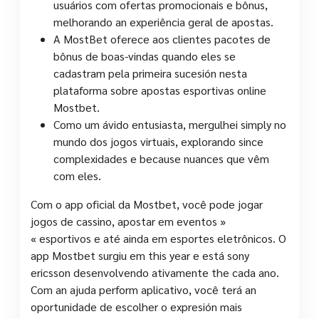
usuários com ofertas promocionais e bônus,
melhorando an experiência geral de apostas.
A MostBet oferece aos clientes pacotes de
bônus de boas-vindas quando eles se
cadastram pela primeira sucesión nesta
plataforma sobre apostas esportivas online
Mostbet.
Como um ávido entusiasta, mergulhei simply no
mundo dos jogos virtuais, explorando since
complexidades e because nuances que vêm
com eles.
Com o app oficial da Mostbet, você pode jogar
jogos de cassino, apostar em eventos »
« esportivos e até ainda em esportes eletrônicos. O
app Mostbet surgiu em this year e está sony
ericsson desenvolvendo ativamente the cada ano.
Com an ajuda perform aplicativo, você terá an
oportunidade de escolher o expresión mais