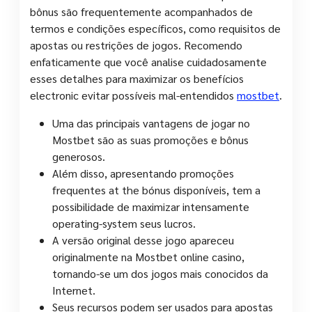
bônus são frequentemente acompanhados de
termos e condições específicos, como requisitos de
apostas ou restrições de jogos. Recomendo
enfaticamente que você analise cuidadosamente
esses detalhes para maximizar os benefícios
electronic evitar possíveis mal-entendidos
mostbet
.
Uma das principais vantagens de jogar no
Mostbet são as suas promoções e bônus
generosos.
Além disso, apresentando promoções
frequentes at the bónus disponíveis, tem a
possibilidade de maximizar intensamente
operating-system seus lucros.
A versão original desse jogo apareceu
originalmente na Mostbet online casino,
tornando-se um dos jogos mais conocidos da
Internet.
Seus recursos podem ser usados para apostas