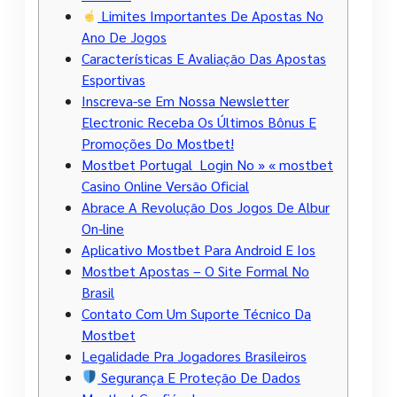
Limites Importantes De Apostas No
Ano De Jogos
Características E Avaliação Das Apostas
Esportivas
Inscreva-se Em Nossa Newsletter
Electronic Receba Os Últimos Bônus E
Promoções Do Mostbet!
Mostbet Portugal ️ Login No » « mostbet
Casino Online Versão Oficial
Abrace A Revolução Dos Jogos De Albur
On-line
Aplicativo Mostbet Para Android E Ios
Mostbet Apostas – O Site Formal No
Brasil
Contato Com Um Suporte Técnico Da
Mostbet
Legalidade Pra Jogadores Brasileiros
Segurança E Proteção De Dados