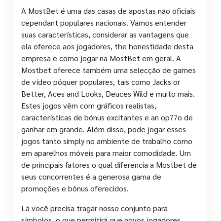
A MostBet é uma das casas de apostas não oficiais
cependant populares nacionais. Vamos entender
suas características, considerar as vantagens que
ela oferece aos jogadores, the honestidade desta
empresa e como jogar na MostBet em geral. A
Mostbet oferece também uma selecção de games
de vídeo póquer populares, tais como Jacks or
Better, Aces and Looks, Deuces Wild e muito mais.
Estes jogos vêm com gráficos realistas,
características de bónus excitantes e an op??o de
ganhar em grande. Além disso, pode jogar esses
jogos tanto simply no ambiente de trabalho como
em aparelhos móveis para maior comodidade. Um
de principais fatores o qual diferencia a Mostbet de
seus concorrentes é a generosa gama de
promoções e bônus oferecidos.
Lá você precisa tragar nosso conjunto para
símbolos, o que permitirá que novos jogadores