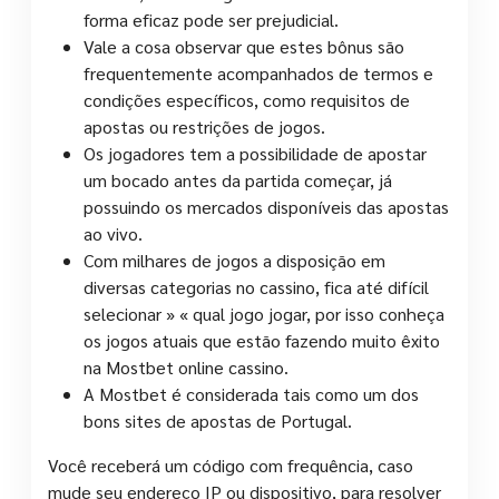
forma eficaz pode ser prejudicial.
Vale a cosa observar que estes bônus são
frequentemente acompanhados de termos e
condições específicos, como requisitos de
apostas ou restrições de jogos.
Os jogadores tem a possibilidade de apostar
um bocado antes da partida começar, já
possuindo os mercados disponíveis das apostas
ao vivo.
Com milhares de jogos a disposição em
diversas categorias no cassino, fica até difícil
selecionar » « qual jogo jogar, por isso conheça
os jogos atuais que estão fazendo muito êxito
na Mostbet online cassino.
A Mostbet é considerada tais como um dos
bons sites de apostas de Portugal.
Você receberá um código com frequência, caso
mude seu endereço IP ou dispositivo, para resolver