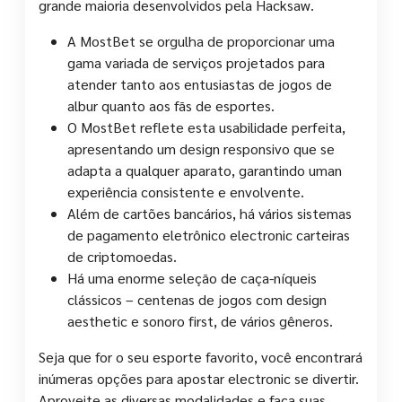
grande maioria desenvolvidos pela Hacksaw.
A MostBet se orgulha de proporcionar uma
gama variada de serviços projetados para
atender tanto aos entusiastas de jogos de
albur quanto aos fãs de esportes.
O MostBet reflete esta usabilidade perfeita,
apresentando um design responsivo que se
adapta a qualquer aparato, garantindo uman
experiência consistente e envolvente.
Além de cartões bancários, há vários sistemas
de pagamento eletrônico electronic carteiras
de criptomoedas.
Há uma enorme seleção de caça-níqueis
clássicos – centenas de jogos com design
aesthetic e sonoro first, de vários gêneros.
Seja que for o seu esporte favorito, você encontrará
inúmeras opções para apostar electronic se divertir.
Aproveite as diversas modalidades e faça suas