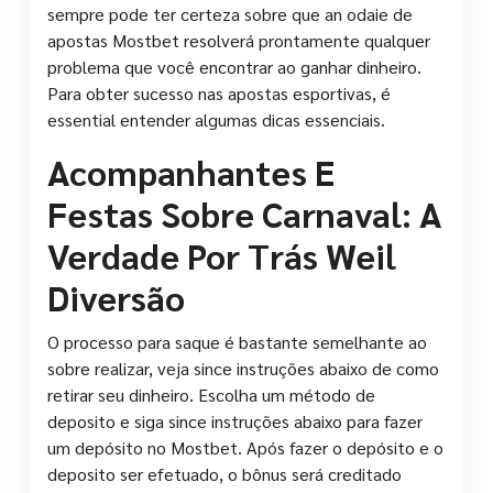
sempre pode ter certeza sobre que an odaie de
apostas Mostbet resolverá prontamente qualquer
problema que você encontrar ao ganhar dinheiro.
Para obter sucesso nas apostas esportivas, é
essential entender algumas dicas essenciais.
Acompanhantes E
Festas Sobre Carnaval: A
Verdade Por Trás Weil
Diversão
O processo para saque é bastante semelhante ao
sobre realizar, veja since instruções abaixo de como
retirar seu dinheiro. Escolha um método de
deposito e siga since instruções abaixo para fazer
um depósito no Mostbet. Após fazer o depósito e o
deposito ser efetuado, o bônus será creditado