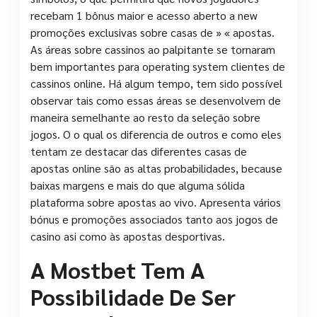
recebam 1 bônus maior e acesso aberto a new
promoções exclusivas sobre casas de » « apostas.
As áreas sobre cassinos ao palpitante se tornaram
bem importantes para operating system clientes de
cassinos online. Há algum tempo, tem sido possível
observar tais como essas áreas se desenvolvem de
maneira semelhante ao resto da seleção sobre
jogos. O o qual os diferencia de outros e como eles
tentam ze destacar das diferentes casas de
apostas online são as altas probabilidades, because
baixas margens e mais do que alguma sólida
plataforma sobre apostas ao vivo. Apresenta vários
bónus e promoções associados tanto aos jogos de
casino asi como às apostas desportivas.
A Mostbet Tem A
Possibilidade De Ser