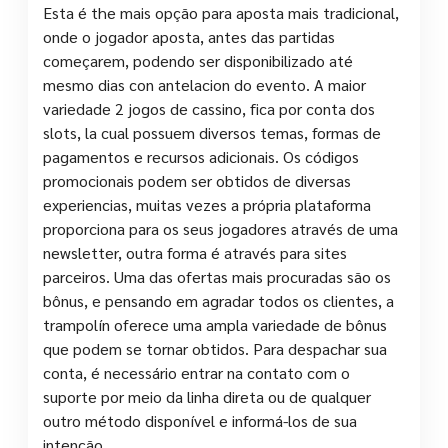
Esta é the mais opção para aposta mais tradicional,
onde o jogador aposta, antes das partidas
começarem, podendo ser disponibilizado até
mesmo dias con antelacion do evento. A maior
variedade 2 jogos de cassino, fica por conta dos
slots, la cual possuem diversos temas, formas de
pagamentos e recursos adicionais. Os códigos
promocionais podem ser obtidos de diversas
experiencias, muitas vezes a própria plataforma
proporciona para os seus jogadores através de uma
newsletter, outra forma é através para sites
parceiros. Uma das ofertas mais procuradas são os
bônus, e pensando em agradar todos os clientes, a
trampolín oferece uma ampla variedade de bônus
que podem se tornar obtidos. Para despachar sua
conta, é necessário entrar na contato com o
suporte por meio da linha direta ou de qualquer
outro método disponível e informá-los de sua
intenção.