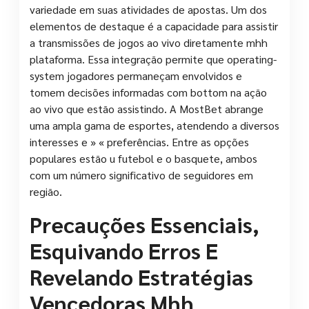
variedade em suas atividades de apostas. Um dos
elementos de destaque é a capacidade para assistir
a transmissões de jogos ao vivo diretamente mhh
plataforma. Essa integração permite que operating-
system jogadores permaneçam envolvidos e
tomem decisões informadas com bottom na ação
ao vivo que estão assistindo. A MostBet abrange
uma ampla gama de esportes, atendendo a diversos
interesses e » « preferências. Entre as opções
populares estão u futebol e o basquete, ambos
com um número significativo de seguidores em
região.
Precauções Essenciais,
Esquivando Erros E
Revelando Estratégias
Vencedoras Mhh