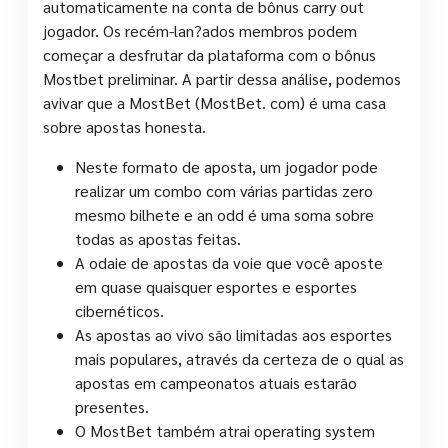
automaticamente na conta de bônus carry out
jogador. Os recém-lan?ados membros podem
começar a desfrutar da plataforma com o bônus
Mostbet preliminar. A partir dessa análise, podemos
avivar que a MostBet (MostBet. com) é uma casa
sobre apostas honesta.
Neste formato de aposta, um jogador pode
realizar um combo com várias partidas zero
mesmo bilhete e an odd é uma soma sobre
todas as apostas feitas.
A odaie de apostas da voie que você aposte
em quase quaisquer esportes e esportes
cibernéticos.
As apostas ao vivo são limitadas aos esportes
mais populares, através da certeza de o qual as
apostas em campeonatos atuais estarão
presentes.
O MostBet também atrai operating system