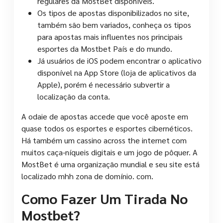
regulares da MostBet disponíveis.
Os tipos de apostas disponibilizados no site,
também são bem variados, conheça os tipos
para apostas mais influentes nos principais
esportes da Mostbet País e do mundo.
Já usuários de iOS podem encontrar o aplicativo
disponível na App Store (loja de aplicativos da
Apple), porém é necessário subvertir a
localização da conta.
A odaie de apostas accede que você aposte em
quase todos os esportes e esportes cibernéticos.
Há também um cassino across the internet com
muitos caça-níqueis digitais e um jogo de pôquer. A
MostBet é uma organização mundial e seu site está
localizado mhh zona de domínio. com.
Como Fazer Um Tirada No
Mostbet?