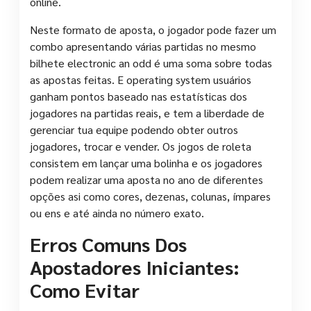
online.
Neste formato de aposta, o jogador pode fazer um
combo apresentando várias partidas no mesmo
bilhete electronic an odd é uma soma sobre todas
as apostas feitas. E operating system usuários
ganham pontos baseado nas estatísticas dos
jogadores na partidas reais, e tem a liberdade de
gerenciar tua equipe podendo obter outros
jogadores, trocar e vender. Os jogos de roleta
consistem em lançar uma bolinha e os jogadores
podem realizar uma aposta no ano de diferentes
opções asi como cores, dezenas, colunas, ímpares
ou ens e até ainda no número exato.
Erros Comuns Dos
Apostadores Iniciantes:
Como Evitar