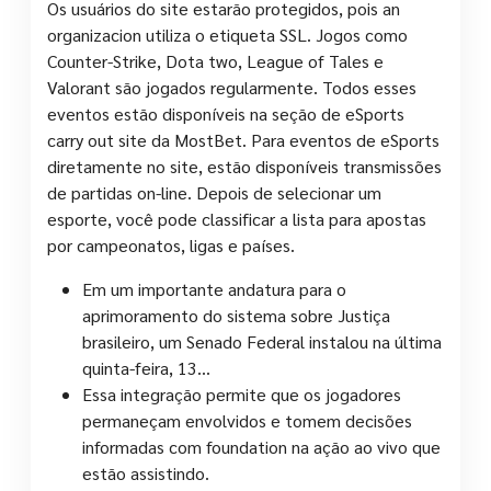
Os usuários do site estarão protegidos, pois an
organizacion utiliza o etiqueta SSL. Jogos como
Counter-Strike, Dota two, League of Tales e
Valorant são jogados regularmente. Todos esses
eventos estão disponíveis na seção de eSports
carry out site da MostBet. Para eventos de eSports
diretamente no site, estão disponíveis transmissões
de partidas on-line. Depois de selecionar um
esporte, você pode classificar a lista para apostas
por campeonatos, ligas e países.
Em um importante andatura para o
aprimoramento do sistema sobre Justiça
brasileiro, um Senado Federal instalou na última
quinta-feira, 13…
Essa integração permite que os jogadores
permaneçam envolvidos e tomem decisões
informadas com foundation na ação ao vivo que
estão assistindo.