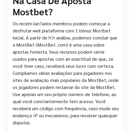
Na Casa De Aposta
Mostbet?
Os recém-lan?ados membros podem começar a
desfrutar weil plataforma com 1 bônus Mostbet
inicial. A partir de h?r análise, podemos concluir que
a MostBet (MostBet. com) é uma casa sobre
apostas honesta. Seus recursos podem servir
usados para apostas com an exactitud de que, ze
você tiver caso, receberá seus lucro com certeza.
Compilamos várias avaliações para jogadores nos
sites de avaliação mais populares da MostBet, onde
os jogadores podem reclamar do site da MostBet.
Use apenas um seu próprio número de telefone, ao
qual você constantemente tem acesso. Você
receberá um código com frequência, caso mude seu
endereço IP ou mecanismo, para resolver quaisquer
disputas.