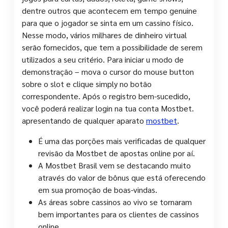
dentre outros que acontecem em tempo genuine
para que o jogador se sinta em um cassino físico.
Nesse modo, vários milhares de dinheiro virtual
serão fornecidos, que tem a possibilidade de serem
utilizados a seu critério. Para iniciar u modo de
demonstração – mova o cursor do mouse button
sobre o slot e clique simply no botão
correspondente. Após o registro bem-sucedido,
você poderá realizar login na tua conta Mostbet.
apresentando de qualquer aparato
mostbet
.
É uma das porções mais verificadas de qualquer
revisão da Mostbet de apostas online por aí.
A Mostbet Brasil vem se destacando muito
através do valor de bônus que está oferecendo
em sua promoção de boas-vindas.
As áreas sobre cassinos ao vivo se tornaram
bem importantes para os clientes de cassinos
online.