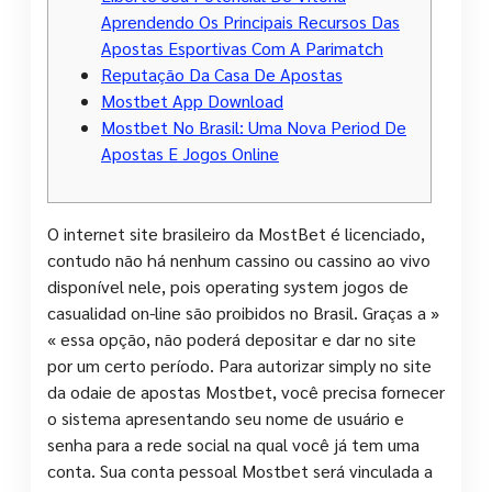
Aprendendo Os Principais Recursos Das
Apostas Esportivas Com A Parimatch
Reputação Da Casa De Apostas
Mostbet App Download
Mostbet No Brasil: Uma Nova Period De
Apostas E Jogos Online
O internet site brasileiro da MostBet é licenciado,
contudo não há nenhum cassino ou cassino ao vivo
disponível nele, pois operating system jogos de
casualidad on-line são proibidos no Brasil. Graças a »
« essa opção, não poderá depositar e dar no site
por um certo período. Para autorizar simply no site
da odaie de apostas Mostbet, você precisa fornecer
o sistema apresentando seu nome de usuário e
senha para a rede social na qual você já tem uma
conta. Sua conta pessoal Mostbet será vinculada a