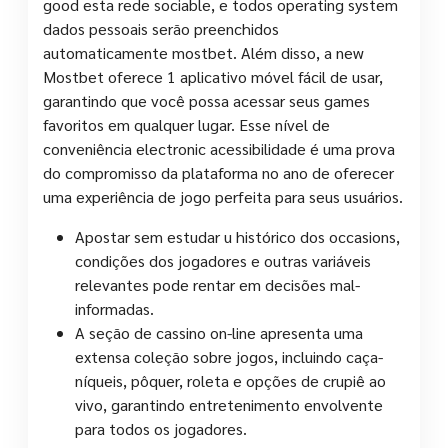
good esta rede sociable, e todos operating system
dados pessoais serão preenchidos
automaticamente mostbet. Além disso, a new
Mostbet oferece 1 aplicativo móvel fácil de usar,
garantindo que você possa acessar seus games
favoritos em qualquer lugar. Esse nível de
conveniência electronic acessibilidade é uma prova
do compromisso da plataforma no ano de oferecer
uma experiência de jogo perfeita para seus usuários.
Apostar sem estudar u histórico dos occasions,
condições dos jogadores e outras variáveis
relevantes pode rentar em decisões mal-
informadas.
A seção de cassino on-line apresenta uma
extensa coleção sobre jogos, incluindo caça-
níqueis, pôquer, roleta e opções de crupiê ao
vivo, garantindo entretenimento envolvente
para todos os jogadores.