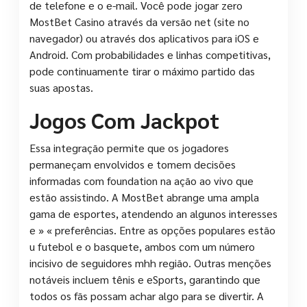
de telefone e o e-mail. Você pode jogar zero
MostBet Casino através da versão net (site no
navegador) ou através dos aplicativos para iOS e
Android. Com probabilidades e linhas competitivas,
pode continuamente tirar o máximo partido das
suas apostas.
Jogos Com Jackpot
Essa integração permite que os jogadores
permaneçam envolvidos e tomem decisões
informadas com foundation na ação ao vivo que
estão assistindo. A MostBet abrange uma ampla
gama de esportes, atendendo an algunos interesses
e » « preferências. Entre as opções populares estão
u futebol e o basquete, ambos com um número
incisivo de seguidores mhh região. Outras menções
notáveis incluem tênis e eSports, garantindo que
todos os fãs possam achar algo para se divertir. A