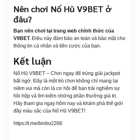
Nên chơi Nổ Hũ V9BET ở
đâu?
Bạn nên chơi tại trang web chính thức của
V9BET.
Điều này đảm bảo an toàn và bảo mật cho
thông tin cá nhân và tiền cược của bạn.
Kết luận
Nổ Hũ V9BET – Chơi ngay để trúng giải jackpot
bất ngờ. Đây là một trò chơi không chỉ mang lại
niềm vui mà còn là cơ hội để bạn trải nghiệm sự
hồi hộp và tìm kiếm những phần thưởng giá trị.
Hãy tham gia ngay hôm nay và khám phá thế giới
đầy màu sắc của Nổ Hũ V9BET!
https://t.me/binbo2266