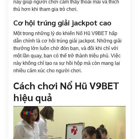
này giúp người chơi cảm thấy thoải mái và thích
thú hơn khi tham gia trò chơi.
Cơ hội trúng giải jackpot cao
Một trong những lý do khiến Nổ Hũ V9BET hấp
dẫn chính là cơ hội trúng giải jackpot. Những giải
thưởng lớn luôn chờ đón bạn, và đôi khi chỉ với
một lần quay, bạn có thể trở thành triệu phú. Việc
này không chỉ tạo ra sự hồi hộp mà còn mang lại
nhiều cảm xúc cho người chơi.
Cách chơi Nổ Hũ V9BET
hiệu quả