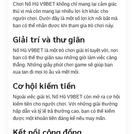
Chơi Nổ Hũ V9BET không chỉ mang lại cảm giác
thú vị mà còn mang lại nhiều lợi ích khác cho
người chơi. Dưới đây là một số lợi ích nổi bật mà
bạn có thể nhận được khi tham gia trò chơi này.
Giải trí và thư giãn
Nổ Hũ V9BET là một trò chơi giải trí tuyệt vời, nơi
bạn có thể thư giãn sau những giờ làm việc căng
thẳng. Những giây phút chơi game sẽ giúp bạn
xua tan đi mọi lo âu và mệt mỏi.
Cơ hội kiếm tiền
Ngoài việc giải trí, Nổ Hũ V9BET còn mở ra cơ hội
kiếm tiền cho người chơi. Với những giải thưởng
hấp dẫn và tỷ lệ trả thưởng cao, bạn có thể kiếm
được một khoản tiền đáng kể nếu may mắn.
Kết nối cộng đồng