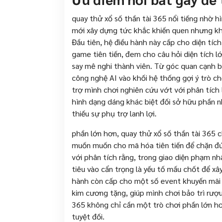
quay thử xổ số thần tài 365 nổi tiếng nhờ 
mới xây dựng tức khắc khiến quen nhưng kh
Đầu tiên, hệ điều hành này cấp cho diện tíc
game tiên tiến, đem cho câu hỏi diện tích l
say mê nghi thành viên. Từ góc quan cạnh bê
công nghệ AI vào khối hệ thống gợi ý trò ch
trợ mình chơi nghiên cứu vớt với phân tích l
hình dạng dáng khác biệt đối sở hữu phần n
thiếu sự phụ trợ lanh lợi.
phần lớn hơn, quay thử xổ số thần tài 365 c
muốn muốn cho mã hóa tiên tiến để chặn đứn
với phân tích rằng, trong giao diện phạm n
tiêu vào cẩn trọng là yếu tố mấu chốt để xây
hành còn cấp cho một số event khuyến mãi 
kim cương tặng, giúp mình chơi bảo trì rượu 
365 không chỉ cần một trò chơi phần lớn hơn
tuyệt đối.