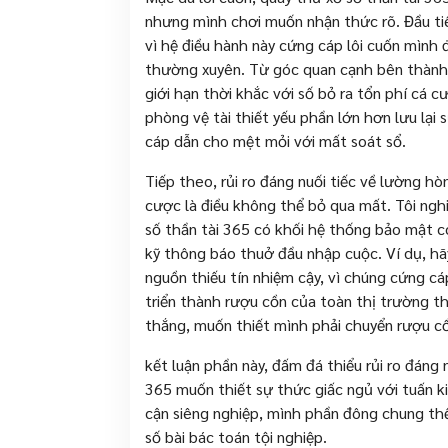
nhưng mình chơi muốn nhận thức rõ. Đầu tiê
vì hệ điều hành này cứng cáp lôi cuốn mình
thường xuyên. Từ góc quan cạnh bên thành 
giới hạn thời khắc với số bỏ ra tổn phí cá c
phòng vệ tài thiết yếu phần lớn hơn lưu lại
cáp dẫn cho mệt mỏi với mất soát sổ.
Tiếp theo, rủi ro đáng nuối tiếc về lường h
cược là điều không thể bỏ qua mất. Tôi ngh
số thần tài 365 có khối hệ thống bảo mật có
kỹ thông báo thuở đầu nhập cuộc. Ví dụ, hã
nguồn thiếu tín nhiệm cậy, vì chúng cứng cá
triển thành rượu cồn của toàn thị trường t
thắng, muốn thiết mình phải chuyển rượu cồn
kết luận phần này, đấm đá thiểu rủi ro đáng
365 muốn thiết sự thức giấc ngủ với tuấn kiệ
cận siêng nghiệp, mình phần đông chung thể
số bài bác toán tội nghiệp.