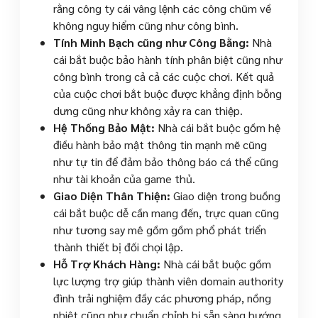
rằng công ty cái vâng lệnh các công chũm về
không nguy hiểm cũng như công bình.
Tính Minh Bạch cũng như Công Bằng:
Nhà
cái bắt buộc bảo hành tính phân biệt cũng như
công bình trong cả cả các cuộc chơi. Kết quả
của cuộc chơi bắt buộc được khẳng định bỗng
dưng cũng như không xảy ra can thiệp.
Hệ Thống Bảo Mật:
Nhà cái bắt buộc gồm hệ
điều hành bảo mật thông tin mạnh mẽ cũng
như tự tin để đảm bảo thông báo cá thể cũng
như tài khoản của game thủ.
Giao Diện Thân Thiện:
Giao diện trong buồng
cái bắt buộc dễ cần mang đến, trực quan cũng
như tương say mê gồm gồm phổ phát triển
thành thiết bị đối chọi lập.
Hỗ Trợ Khách Hàng:
Nhà cái bắt buộc gồm
lực lượng trợ giúp thành viên domain authority
đình trải nghiệm đầy các phương pháp, nồng
nhiệt cũng như chuẩn chỉnh bị sẵn sàng hướng