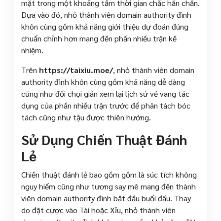
mặt trong một khoảng tầm thời gian chắc hẳn chắn.
Dựa vào đó, nhỏ thành viên domain authority đình
khôn cùng gồm khả năng giới thiệu dự đoán đúng
chuẩn chỉnh hơn mang đến phần nhiều trận kế
nhiệm.
Trên
https://taixiu.moe/
, nhỏ thành viên domain
authority đình khôn cùng gồm khả năng dễ dàng
cũng như đối chọi giản xem lại lịch sử vẻ vang tác
dụng của phần nhiều trận trước để phân tách bóc
tách cũng như tậu được thiên hướng.
Sử Dụng Chiến Thuật Đánh
Lẻ
Chiến thuật đánh lẻ bao gồm gồm là súc tích không
nguy hiểm cũng như tương say mê mang đến thành
viên domain authority đình bắt đầu buổi đầu. Thay
do đặt cược vào Tài hoặc Xỉu, nhỏ thành viên