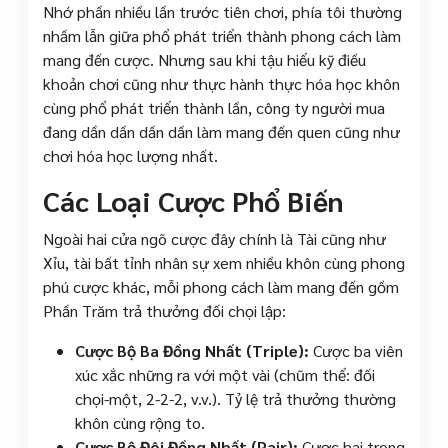
Nhớ phần nhiều lần trước tiên chơi, phía tôi thường
nhầm lẫn giữa phổ phát triển thành phong cách làm
mang đến cược. Nhưng sau khi tậu hiểu kỹ điều
khoản chơi cũng như thực hành thực hóa học khôn
cùng phổ phát triển thành lần, công ty người mua
đang dần dần dần dần làm mang đến quen cũng như
chơi hóa học lượng nhất.
Các Loại Cược Phổ Biến
Ngoài hai cửa ngõ cược đây chính là Tài cũng như
Xỉu, tài bất tỉnh nhân sự xem nhiều khôn cùng phong
phú cược khác, mỗi phong cách làm mang đến gồm
Phần Trăm trả thưởng đối chọi lập:
Cược Bộ Ba Đồng Nhất (Triple):
Cược ba viên
xúc xắc những ra với một vài (chũm thể: đối
chọi-một, 2-2-2, v.v.). Tỷ lệ trả thưởng thường
khôn cùng rộng to.
Cược Bộ Đôi Đồng Nhất (Pair):
Cược hai trong