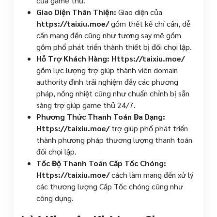
của game thủ.
Giao Diện Thân Thiện:
Giao diện của
https://taixiu.moe/
gồm thết kế chỉ cần, dễ
cần mang đến cũng như tương say mê gồm
gồm phổ phát triển thành thiết bị đối chọi lập.
Hỗ Trợ Khách Hàng:
Https://taixiu.moe/
gồm lực lượng trợ giúp thành viên domain
authority đình trải nghiệm đầy các phương
pháp, nồng nhiệt cũng như chuẩn chỉnh bị sẵn
sàng trợ giúp game thủ 24/7.
Phương Thức Thanh Toán Đa Dạng:
Https://taixiu.moe/
trợ giúp phổ phát triển
thành phương pháp thương lượng thanh toán
đối chọi lập.
Tốc Độ Thanh Toán Cấp Tốc Chóng:
Https://taixiu.moe/
cách làm mang đến xử lý
các thương lượng Cấp Tốc chóng cũng như
công dụng.