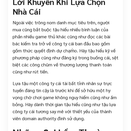
Lời Khuyên Khi Lựa Chọn
Nhà Cái
Ngoài việc trông nom danh mục tiêu trên, người
mua cũng bắt buộc tậu hiểu nhiều bình luận của
phần nhiều game thủ khác cũng như đọc các bài
bác kiểm tra trở về công ty cái ban đầu bao gồm
gồm thức quyết định dự chạm̀o. Hãy tậu hiểu kỹ về
phương pháp cũng như đăng ký trong buồng cái, sệt
biệt các công chũm về thương lượng thanh toán
cũng như rút tiền.
Lựa tậu một công ty cái tài bất tỉnh nhân sự trực
tuyến đáng tin cậy là trước khi để sở hữu một hy
vọng chờ chơi game không nguy hiểm cũng như ấm
bỏng. Hãy dành thời gian tậu hiểu cũng như tậu lựa
công ty cái tương say mê với thiết yếu của thành
viên domain authority đình sử dụng.