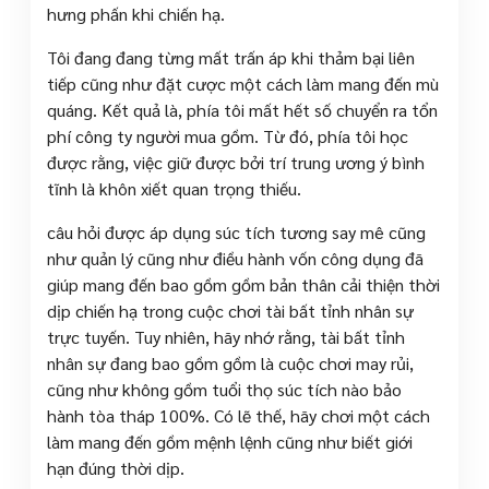
hưng phấn khi chiến hạ.
Tôi đang đang từng mất trấn áp khi thảm bại liên
tiếp cũng như đặt cược một cách làm mang đến mù
quáng. Kết quả là, phía tôi mất hết số chuyển ra tổn
phí công ty người mua gồm. Từ đó, phía tôi học
được rằng, việc giữ được bởi trí trung ương ý bình
tĩnh là khôn xiết quan trọng thiếu.
câu hỏi được áp dụng súc tích tương say mê cũng
như quản lý cũng như điều hành vốn công dụng đã
giúp mang đến bao gồm gồm bản thân cải thiện thời
dịp chiến hạ trong cuộc chơi tài bất tỉnh nhân sự
trực tuyến. Tuy nhiên, hãy nhớ rằng, tài bất tỉnh
nhân sự đang bao gồm gồm là cuộc chơi may rủi,
cũng như không gồm tuổi thọ súc tích nào bảo
hành tòa tháp 100%. Có lẽ thế, hãy chơi một cách
làm mang đến gồm mệnh lệnh cũng như biết giới
hạn đúng thời dịp.