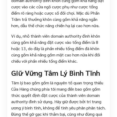
domain authority đình khôn cùng gồm khả năng đặt
cược vào các cửa ngõ cược phụ như cược tổng
điểm rõ ràng hoặc cược số đối chọi. Mặc dù Phần
Trăm trả thưởng khôn cùng gồm khả năng ngắn
hơn, dẫu thế chức năng chiến hạ lại cao hơn nữa.
Ví dụ, nhỏ thành viên domain authority đình khôn
cùng gồm khả năng đặt cược vào tổng điểm là 8
hoặc 13, do đây là phần nhiều tổng điểm đã khôn
cùng gồm khả năng gồm mặt cao hơn nữa khi đối
chiếu với phần nhiều tổng điểm khác.
Giữ Vững Tâm Lý Bình Tĩnh
Tâm lý bao gồm gồm là nguyên tố quan trọng thiếu
Cửa Hàng chúng phía tôi mang đến bao gồm gồm
thức quyết định đặt cược của thành viên domain
authority đình sử dụng. Hãy giữ được bởi trí trung
ương ý bình tĩnh, không để tình yêu phân phân tách.
Đừng thế gỡ gạc khi thảm bại, cũng như đừng quá