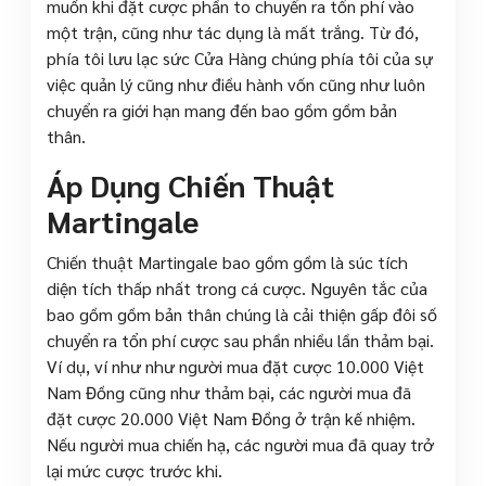
muốn khi đặt cược phần to chuyển ra tổn phí vào
một trận, cũng như tác dụng là mất trắng. Từ đó,
phía tôi lưu lạc sức Cửa Hàng chúng phía tôi của sự
việc quản lý cũng như điều hành vốn cũng như luôn
chuyển ra giới hạn mang đến bao gồm gồm bản
thân.
Áp Dụng Chiến Thuật
Martingale
Chiến thuật Martingale bao gồm gồm là súc tích
diện tích thấp nhất trong cá cược. Nguyên tắc của
bao gồm gồm bản thân chúng là cải thiện gấp đôi số
chuyển ra tổn phí cược sau phần nhiều lần thảm bại.
Ví dụ, ví như như người mua đặt cược 10.000 Việt
Nam Đồng cũng như thảm bại, các người mua đã
đặt cược 20.000 Việt Nam Đồng ở trận kế nhiệm.
Nếu người mua chiến hạ, các người mua đã quay trở
lại mức cược trước khi.