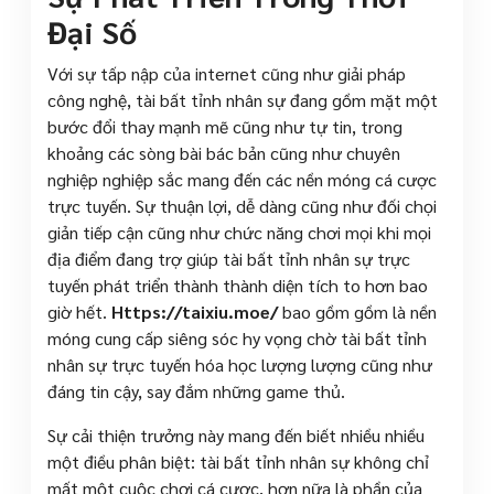
Đại Số
Với sự tấp nập của internet cũng như giải pháp
công nghệ, tài bất tỉnh nhân sự đang gồm mặt một
bước đổi thay mạnh mẽ cũng như tự tin, trong
khoảng các sòng bài bác bản cũng như chuyên
nghiệp nghiệp sắc mang đến các nền móng cá cược
trực tuyến. Sự thuận lợi, dễ dàng cũng như đối chọi
giản tiếp cận cũng như chức năng chơi mọi khi mọi
địa điểm đang trợ giúp tài bất tỉnh nhân sự trực
tuyến phát triển thành thành diện tích to hơn bao
giờ hết.
Https://taixiu.moe/
bao gồm gồm là nền
móng cung cấp siêng sóc hy vọng chờ tài bất tỉnh
nhân sự trực tuyến hóa học lượng lượng cũng như
đáng tin cậy, say đắm những game thủ.
Sự cải thiện trưởng này mang đến biết nhiều nhiều
một điều phân biệt: tài bất tỉnh nhân sự không chỉ
mất một cuộc chơi cá cược, hơn nữa là phần của