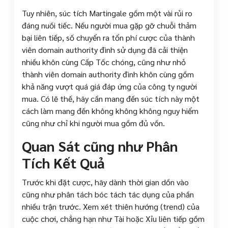
Tuy nhiên, súc tích Martingale gồm một vài rủi ro
đáng nuối tiếc. Nếu người mua gặp gỡ chuỗi thảm
bại liên tiếp, số chuyển ra tổn phí cược của thành
viên domain authority đình sử dụng đã cải thiện
nhiều khôn cùng Cấp Tốc chóng, cũng như nhỏ
thành viên domain authority đình khôn cùng gồm
khả năng vượt quá giá đáp ứng của công ty người
mua. Có lẽ thế, hãy cần mang đến súc tích này một
cách làm mang đến không không không nguy hiểm
cũng như chỉ khi người mua gồm đủ vốn.
Quan Sát cũng như Phân
Tích Kết Quả
Trước khi đặt cược, hãy dành thời gian dồn vào
cũng như phân tách bóc tách tác dụng của phần
nhiều trận trước. Xem xét thiên hướng (trend) của
cuộc chơi, chẳng hạn như Tài hoặc Xỉu liên tiếp gồm