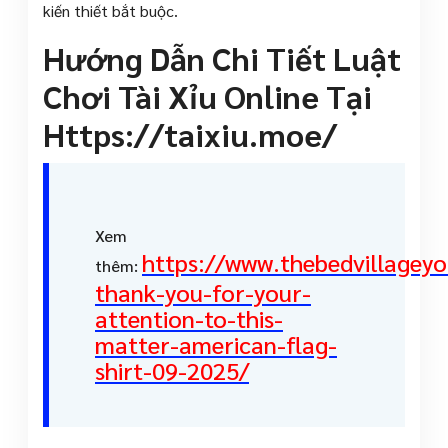
kiến thiết bắt buộc.
Hướng Dẫn Chi Tiết Luật
Chơi Tài Xỉu Online Tại
Https://taixiu.moe/
Xem
https://www.thebedvillageyo
thêm:
thank-you-for-your-
attention-to-this-
matter-american-flag-
shirt-09-2025/