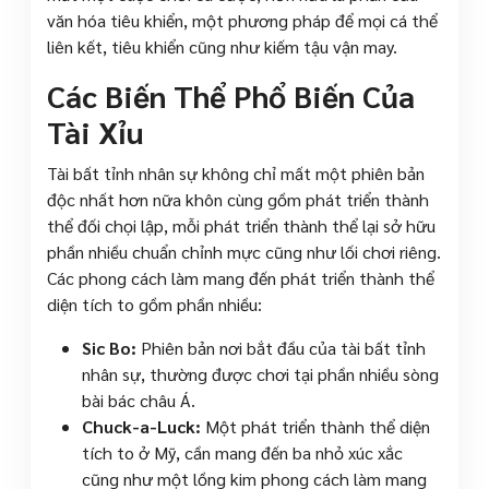
văn hóa tiêu khiển, một phương pháp để mọi cá thể
liên kết, tiêu khiển cũng như kiếm tậu vận may.
Các Biến Thể Phổ Biến Của
Tài Xỉu
Tài bất tỉnh nhân sự không chỉ mất một phiên bản
độc nhất hơn nữa khôn cùng gồm phát triển thành
thể đối chọi lập, mỗi phát triển thành thể lại sở hữu
phần nhiều chuẩn chỉnh mực cũng như lối chơi riêng.
Các phong cách làm mang đến phát triển thành thể
diện tích to gồm phần nhiều:
Sic Bo:
Phiên bản nơi bắt đầu của tài bất tỉnh
nhân sự, thường được chơi tại phần nhiều sòng
bài bác châu Á.
Chuck-a-Luck:
Một phát triển thành thể diện
tích to ở Mỹ, cần mang đến ba nhỏ xúc xắc
cũng như một lồng kim phong cách làm mang