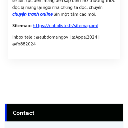
sẽ liên tục đem mang đến sắp đến như thưởng thức
độc lạ mang lại ngôi nhà chúng ta đọc, chuyển
chuyện tranh online
lên một tầm cao mới.
Sitemap:
https://coboliste.fr/sitemap.xml
Inbox tele : @subdomaingov | @Appal2024 |
@fb882024
Contact