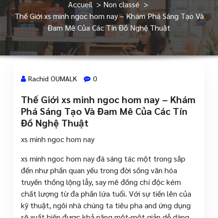
Accueil
>
Non classé
>
Thế Giới xs minh ngoc hom nay – Khám Phá Sáng Tạo Và
Đam Mê Của Các Tín Đồ Nghệ Thuật
Rachid OUMALK
0
Thế Giới xs minh ngoc hom nay – Khám
28 Juin, 2024
Phá Sáng Tạo Và Đam Mê Của Các Tín
Đồ Nghệ Thuật
xs minh ngoc hom nay
xs minh ngoc hom nay đã sáng tác một trong sắp
đến như phần quan yếu trong đời sống văn hóa
truyền thống lộng lẫy, say mê đồng chí độc kém
chất lượng từ đa phần lứa tuổi. Với sự tiến lên của
kỹ thuật, ngôi nhà chúng ta tiêu pha and ứng dụng
sẽ xuất hiện được khả năng một-một giản dễ dàng