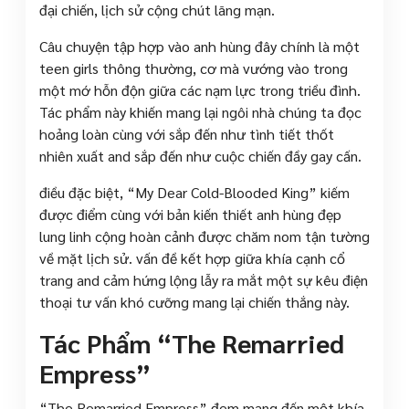
đại chiến, lịch sử cộng chút lãng mạn.
Câu chuyện tập hợp vào anh hùng đây chính là một
teen girls thông thường, cơ mà vướng vào trong
một mớ hỗn độn giữa các nạm lực trong triều đình.
Tác phẩm này khiến mang lại ngôi nhà chúng ta đọc
hoảng loàn cùng với sắp đến như tình tiết thốt
nhiên xuất and sắp đến như cuộc chiến đầy gay cấn.
điều đặc biệt, “My Dear Cold-Blooded King” kiếm
được điểm cùng với bản kiến thiết anh hùng đẹp
lung linh cộng hoàn cảnh được chăm nom tận tường
về mặt lịch sử. vấn đề kết hợp giữa khía cạnh cổ
trang and cảm hứng lộng lẫy ra mắt một sự kêu điện
thoại tư vấn khó cưỡng mang lại chiến thắng này.
Tác Phẩm “The Remarried
Empress”
“The Remarried Empress” đem mang đến một khía