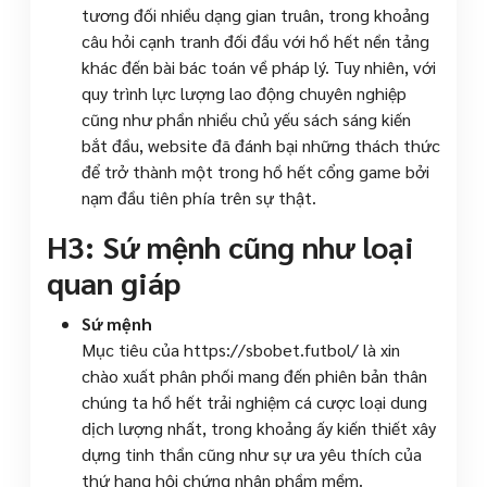
tương đối nhiều dạng gian truân, trong khoảng
câu hỏi cạnh tranh đối đầu với hồ hết nền tảng
khác đến bài bác toán về pháp lý. Tuy nhiên, với
quy trình lực lượng lao động chuyên nghiệp
cũng như phần nhiều chủ yếu sách sáng kiến
bắt đầu, website đã đánh bại những thách thức
để trở thành một trong hồ hết cổng game bởi
nạm đầu tiên phía trên sự thật.
H3: Sứ mệnh cũng như loại
quan giáp
Sứ mệnh
Mục tiêu của https://sbobet.futbol/ là xin
chào xuất phân phối mang đến phiên bản thân
chúng ta hồ hết trải nghiệm cá cược loại dung
dịch lượng nhất, trong khoảng ấy kiến thiết xây
dựng tinh thần cũng như sự ưa yêu thích của
thứ hạng hội chứng nhân phầm mềm.