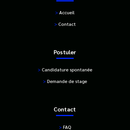
>
Accueil
>
Contact
Postuler
>
Candidature spontanée
>
Demande de stage
Contact
>
FAQ