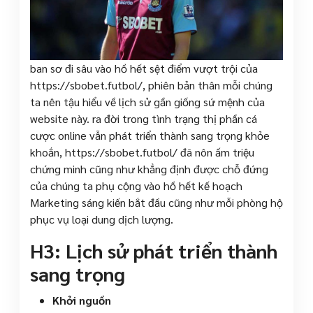
ban sơ đi sâu vào hồ hết sệt điểm vượt trội của
https://sbobet.futbol/, phiên bản thân mỗi chúng
ta nên tậu hiểu về lịch sử gần giống sứ mệnh của
website này. ra đời trong tình trạng thị phần cá
cược online vẫn phát triển thành sang trọng khỏe
khoắn, https://sbobet.futbol/ đã nôn ấm triệu
chứng minh cũng như khẳng định được chỗ đứng
của chúng ta phụ cộng vào hồ hết kế hoạch
Marketing sáng kiến bắt đầu cũng như mỗi phòng hộ
phục vụ loại dung dịch lượng.
H3: Lịch sử phát triển thành
sang trọng
Khởi nguồn