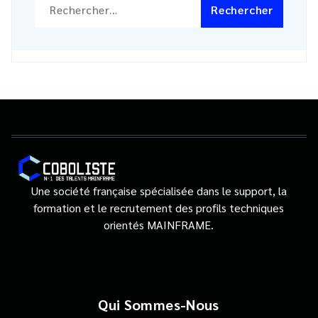
Une société française spécialisée dans le support, la
formation et le recrutement des profils techniques
orientés MAINFRAME.
Qui Sommes-Nous