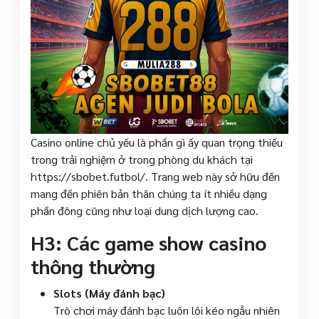
Casino online chủ yếu là phần gì ấy quan trọng thiếu
trong trải nghiệm ở trong phòng du khách tại
https://sbobet.futbol/. Trang web này sở hữu đến
mang đến phiên bản thân chúng ta ít nhiều dạng
phần đông cũng như loại dung dịch lượng cao.
H3: Các game show casino
thông thường
Slots (Máy đánh bạc)
Trò chơi máy đánh bạc luôn lôi kéo ngẫu nhiên