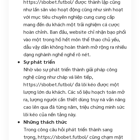
https://sbobet.futbol/ được thành lập cũng
như lấn sân vào hoạt động cũng như sinh hoạt
với mục tiêu chuyên nghiệp cung cung cấp
mang đến du khách một trải nghiệm cá cược
hoàn chỉnh. Ban đầu, website chỉ nhận bạo phổi
vào một trong hồ hết môn thể thao chủ yếu,
dẫu vậy dần không hoàn thành mở rộng ra nhiều
dạng nghành nghề nghề rõ nét.
Sự phát triển
Nhờ vào sự phát triển thành giải pháp công
nghệ cũng như cháp vá liên tiếp,
https://sbobet.futbol/ đã lôi kéo được một
lượng lớn du khách. Các số liệu hoạch toán mở
ra, lượng người cần thiết dùng truy nã vấn nâng
cao lên qua đã từng năm, triệu chứng minh sức
lôi kéo của nền tảng này.
Những thách thức
Trong công câu hỏi phát triển thành sang
trọng, https://sbobet.futbol/ cũng chạm mặt