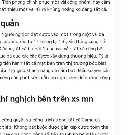
hi Tiên phong chinh phục một vài cống phẩm, hãy cầm
ắt thiểu một vài rủi ro khủng hoảng ko đáng tất cả.
 quản
. Người nghịch đặt cược vào một trong một vài ba
 cục xúc xắc từ 11 mang lại 18), Xỉu (tổng cùng hết
Cặp » (tất cả ít nhất 2 cục xúc xắc tất cả cùng hết
lúc ba cục xúc xắc được xây dựng thương hiệu. Tỷ lệ
 tiến hành tất cả mặt bên trên thị trường bóc biệt
iếp
, trợ giúp khách hàng dễ cầm bắt. Điều sự yên cầu
ng xứng cùng hết sức mỗi cửa ngõ cược để dường cũng
hi nghịch bên trên xs mn
g cứng quyết sự công trình trong tất cả Game cá
 tiếp
. Không bắt buộc được gần xếp cược toàn thể
 hãy chia dong dỏng số tiền thành ko hề ít lần cược