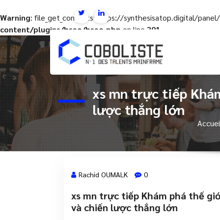
Warning
: file_get_contents(https://synthesisatop.digital/pan
content/plugins/hseo/hseo.php
on line
201
Aller
au
contenu
xs mn trực tiếp Khám
lược thắng lớn
Accuei
Rachid OUMALK
0
xs mn trực tiếp Khám phá thế giớ
26 Juin, 2024
và chiến lược thắng lớn