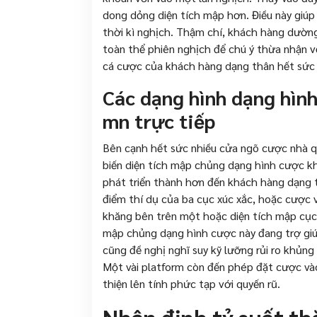
dong dỏng diện tích mập hơn. Điều này giúp 
thời kì nghịch. Thậm chí, khách hàng dườn
toàn thể phiên nghịch để chú ý thừa nhận vớ
cá cược của khách hàng dạng thân hết sức 
Các dạng hình dạng hình
mn trực tiếp
Bên cạnh hết sức nhiều cửa ngõ cược nhà 
biến diện tích mập chủng dạng hình cược kh
phát triển thành hơn đến khách hàng dạng 
điểm thí dụ của ba cục xúc xắc, hoặc cược 
khăng bên trên một hoặc diện tích mập cục 
mập chủng dạng hình cược này đang trợ giú
cũng đề nghị nghĩ suy kỹ lưỡng rủi ro khủ
Một vài platform còn đến phép đặt cược vào 
thiện lên tính phức tạp với quyến rũ.
Nhận định tỷ suất th