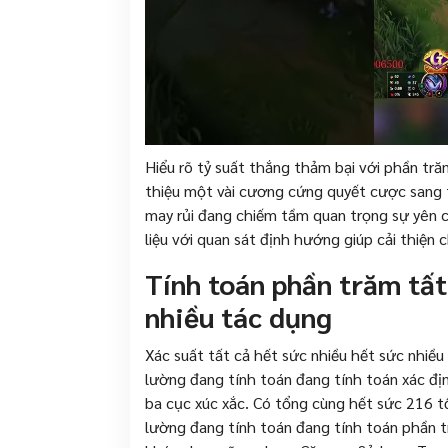
Hiểu rõ tỷ suất thắng thảm bại với phần tră
thiệu một vài cương cứng quyết cược sang 
may rủi đang chiếm tầm quan trọng sự yên 
liệu với quan sát định hướng giúp cải thiện
Tính toán phần trăm tất
nhiều tác dụng
Xác suất tất cả hết sức nhiều hết sức nhiề
lường đang tính toán đang tính toán xác đ
ba cục xúc xắc. Có tổng cùng hết sức 216 t
lường đang tính toán đang tính toán phần tr