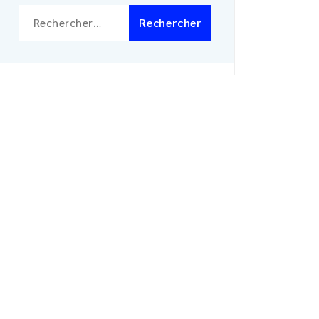
Rechercher :