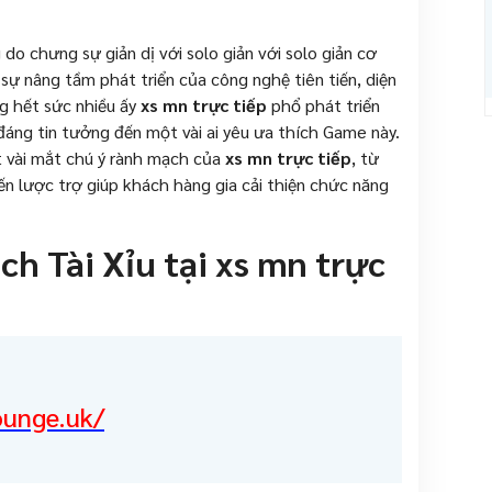
do chưng sự giản dị với solo giản với solo giản cơ
sự nâng tầm phát triển của công nghệ tiên tiến, diện
g hết sức nhiều ấy
xs mn trực tiếp
phổ phát triển
áng tin tưởng đến một vài ai yêu ưa thích Game này.
ột vài mắt chú ý rành mạch của
xs mn trực tiếp
, từ
ến lược trợ giúp khách hàng gia cải thiện chức năng
ch Tài Xỉu tại xs mn trực
ounge.uk/