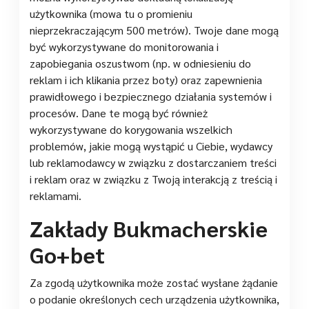
użytkownika (mowa tu o promieniu
nieprzekraczającym 500 metrów). Twoje dane mogą
być wykorzystywane do monitorowania i
zapobiegania oszustwom (np. w odniesieniu do
reklam i ich klikania przez boty) oraz zapewnienia
prawidłowego i bezpiecznego działania systemów i
procesów. Dane te mogą być również
wykorzystywane do korygowania wszelkich
problemów, jakie mogą wystąpić u Ciebie, wydawcy
lub reklamodawcy w związku z dostarczaniem treści
i reklam oraz w związku z Twoją interakcją z treścią i
reklamami.
Zakłady Bukmacherskie
Go+bet
Za zgodą użytkownika może zostać wysłane żądanie
o podanie określonych cech urządzenia użytkownika,