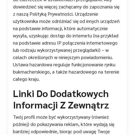
dowiedzieć się więcej zachęcamy do zapoznania się
z naszą Polityką Prywatności. Urządzenie
użytkownika może odróżniać się od innych urządzeń
na podstawie informacji, które automatycznie
wysyła, uzyskując dostęp do internetu (na przykład
na podstawie adresu IP połączenia internetowego
lub rodzaju wykorzystywanej przeglądarki) – w
celach określonych w niniejszym powiadomieniu.
Ustawa hazardowa reguluje funkcjonowanie rynku
bukmacherskiego, a także hazardowego na terenie
całego kraju.
Linki Do Dodatkowych
Informacji Z Zewnątrz
Twój profil może być wykorzystywany (również
później) do pokazywania reklam, które wydają się
bardziej odpowiednie, biorąc pod uwagę Twoje