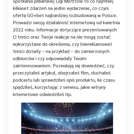
Spotkania piłkarskiej Ligi Mistrzów to co najmniej
kilkaset zdarzeń na jedno wydarzenie, co czyni
ofertę GO+bet najbardziej rozbudowaną w Polsce.
Prowadzi swoją działalność internetową od kwietnia
2022 roku. Informacje dotyczące prezentowanych
Ci treści oraz Twoje reakcje na nie mogą zostać
wykorzystane do określenia, czy (niereklamowe)
treści dotarły – na przykład – do zamierzonych
odbiorców i czy odpowiadały Twoim
zainteresowaniom. Pozwalają się dowiedzieć, czy
przeczytałeś artykuł, obejrzałeś film, słuchałeś
podcastu lub sprawdziłeś opis produktu, ile czasu
spędziłeś, korzystając z serwisu, jakie witryny
internetowe odwiedziłeś itp.