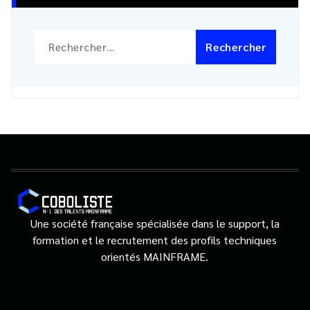
Rechercher :
Une société française spécialisée dans le support, la
formation et le recrutement des profils techniques
orientés MAINFRAME.