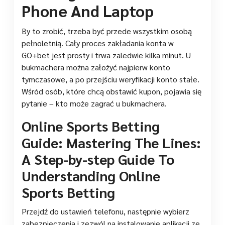
Phone And Laptop
By to zrobić, trzeba być przede wszystkim osobą
pełnoletnią. Cały proces zakładania konta w
GO+bet jest prosty i trwa zaledwie kilka minut. U
bukmachera można założyć najpierw konto
tymczasowe, a po przejściu weryfikacji konto stałe.
Wśród osób, które chcą obstawić kupon, pojawia się
pytanie – kto może zagrać u bukmachera.
Online Sports Betting
Guide: Mastering The Lines:
A Step-by-step Guide To
Understanding Online
Sports Betting
Przejdź do ustawień telefonu, następnie wybierz
zabezpieczenia i zezwól na instalowanie aplikacji ze