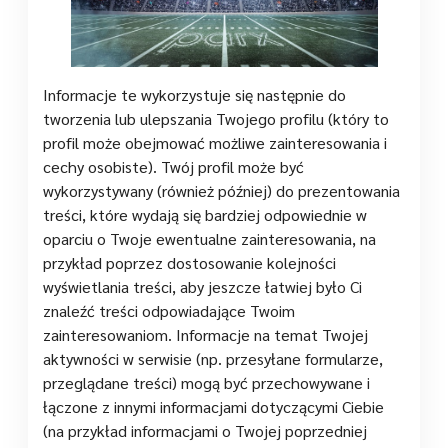
Informacje te wykorzystuje się następnie do
tworzenia lub ulepszania Twojego profilu (który to
profil może obejmować możliwe zainteresowania i
cechy osobiste). Twój profil może być
wykorzystywany (również później) do prezentowania
treści, które wydają się bardziej odpowiednie w
oparciu o Twoje ewentualne zainteresowania, na
przykład poprzez dostosowanie kolejności
wyświetlania treści, aby jeszcze łatwiej było Ci
znaleźć treści odpowiadające Twoim
zainteresowaniom. Informacje na temat Twojej
aktywności w serwisie (np. przesyłane formularze,
przeglądane treści) mogą być przechowywane i
łączone z innymi informacjami dotyczącymi Ciebie
(na przykład informacjami o Twojej poprzedniej