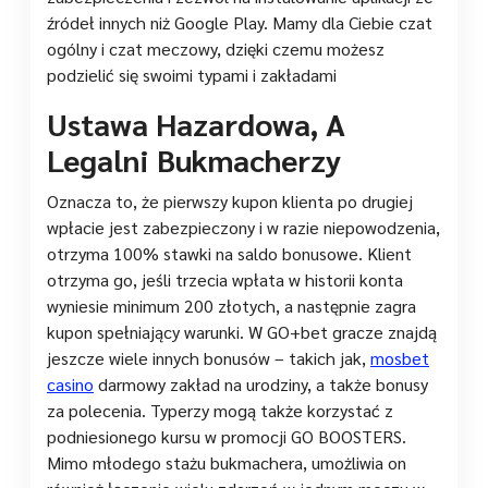
źródeł innych niż Google Play. Mamy dla Ciebie czat
ogólny i czat meczowy, dzięki czemu możesz
podzielić się swoimi typami i zakładami
Ustawa Hazardowa, A
Legalni Bukmacherzy
Oznacza to, że pierwszy kupon klienta po drugiej
wpłacie jest zabezpieczony i w razie niepowodzenia,
otrzyma 100% stawki na saldo bonusowe. Klient
otrzyma go, jeśli trzecia wpłata w historii konta
wyniesie minimum 200 złotych, a następnie zagra
kupon spełniający warunki. W GO+bet gracze znajdą
jeszcze wiele innych bonusów – takich jak,
mosbet
casino
darmowy zakład na urodziny, a także bonusy
za polecenia. Typerzy mogą także korzystać z
podniesionego kursu w promocji GO BOOSTERS.
Mimo młodego stażu bukmachera, umożliwia on